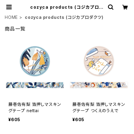
cozyca products (コジカプロダ
クツ) | Flune 文房具 猫雑貨 ナタ
リーレテ チャーミーちゃん フルネノ
HOME
cozyca products (コジカプロダクツ)
ネコ
商品一覧
藤巻佐有梨 箔押しマスキン
藤巻佐有梨 箔押しマスキン
グテープ nettai
グテープ つくえのうえで
¥605
¥605