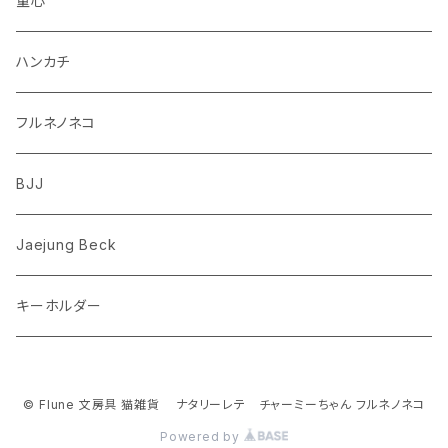
童心
ダックスフンド
リス
ちいかわ
ハンカチ
シュナウザー
クマ
ミッフィー
フルネノネコ
フレンチブルドッグ
ゾウ
Richard Scarry (リチャード・スキャリー)
BJJ
ビーグル
トリ
おぱんちゅうさぎ/んぽちゃむ
Jaejung Beck
ポメラニアン
キーホルダー
コーギー
チワワ
© Flune 文房具 猫雑貨 ナタリーレテ チャーミーちゃん フルネノネコ
Powered by