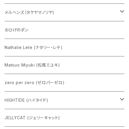
五型動物
デコちゃん
メルヘンズ（タケヤマノリヤ)
Eddie パンダ
クマちゃん
ケロペチーノ
おひげのポン
Nathalie Lete (ナタリー・レテ)
Matsuo Miyuki (松尾ミユキ)
zero per zero (ゼロパーゼロ)
HIGHTIDE (ハイタイド)
ニューレトロ
JELLYCAT (ジェリーキャット)