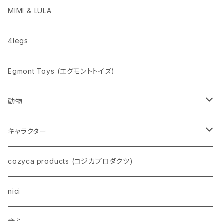
penco
MIMI & LULA
nahe
4legs
pppppins（ピーーーーンズ）
Egmont Toys (エグモントトイズ)
動物
ネコ
キャラクター
イヌ
スヌーピー
cozyca products (コジカプロダクツ)
トイプードル
ウザギ
モンチッチ
nici
柴犬
パンダ
ムーミン