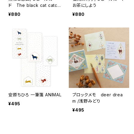
ド The black cat catchi
お茶にしよう
ng stars
¥880
¥880
安原ちひろ 一筆箋 ANIMAL
ブロックメモ deer drea
m /浅野みどり
¥495
¥495