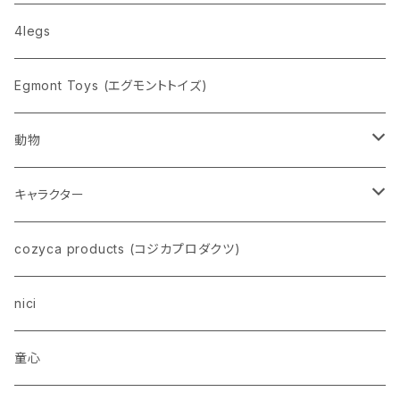
nahe
4legs
pppppins（ピーーーーンズ）
Egmont Toys (エグモントトイズ)
動物
ネコ
キャラクター
イヌ
スヌーピー
cozyca products (コジカプロダクツ)
トイプードル
ウザギ
モンチッチ
nici
柴犬
パンダ
ムーミン
童心