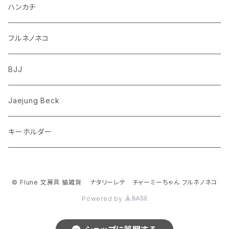
ダックスフンド
リス
ちいかわ
ハンカチ
シュナウザー
クマ
ミッフィー
フルネノネコ
フレンチブルドッグ
ゾウ
Richard Scarry (リチャード・スキャリー)
BJJ
ビーグル
トリ
おぱんちゅうさぎ/んぽちゃむ
Jaejung Beck
ポメラニアン
キーホルダー
コーギー
チワワ
© Flune 文房具 猫雑貨 ナタリーレテ チャーミーちゃん フルネノネコ
Powered by
パグ