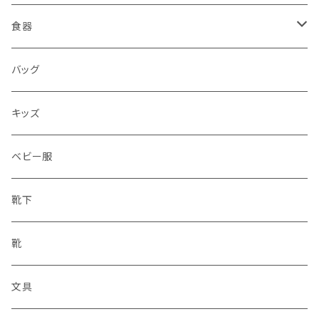
食器
水筒
バッグ
水筒
キッズ
ベビー服
靴下
靴
文具