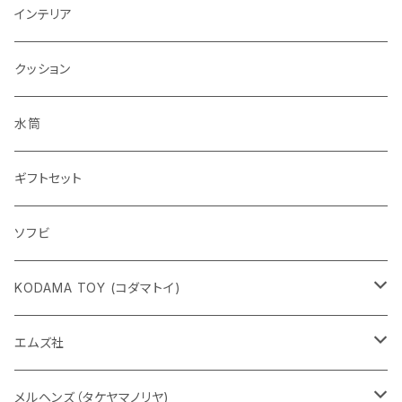
インテリア
クッション
水筒
ギフトセット
ソフビ
KODAMA TOY (コダマトイ)
チャーミーちゃん
エムズ社
五型動物
デコちゃん
メルヘンズ（タケヤマノリヤ)