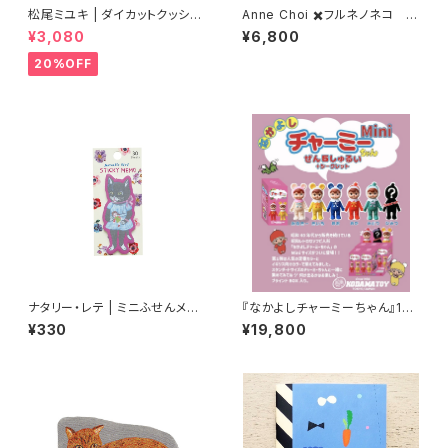
松尾ミユキ | ダイカットクッショ
Anne Choi ✖️フルネノネコ 限
ン ムギ | Die-cut cushion M
定Tシャツ②
¥3,080
¥6,800
ugi
20%OFF
ナタリー・レテ | ミニふせんメモ
『なかよしチャーミーちゃん』15c
ブラックキャット | Mini Sticky
mのMiniブラインドBOX ６個
¥330
¥19,800
memo Black cat
入りセット