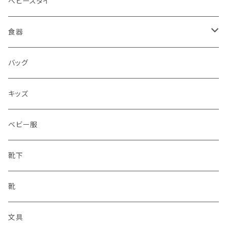
ベビースタイ
食器
水筒
バッグ
水筒
キッズ
ベビー服
靴下
靴
文具