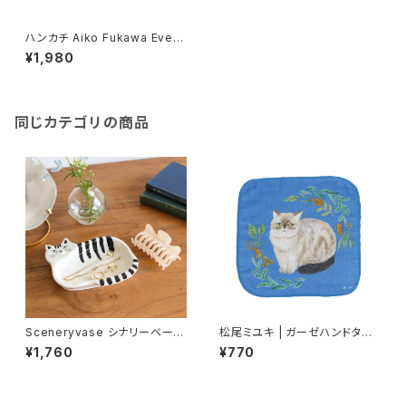
ハンカチ Aiko Fukawa Every
day is a new day!
¥1,980
同じカテゴリの商品
Sceneryvase シナリーベース
松尾ミユキ | ガーゼハンドタオ
モチーフトレイ ネコ
ル ペルル | Gauze Hand Tow
¥1,760
¥770
el Perle