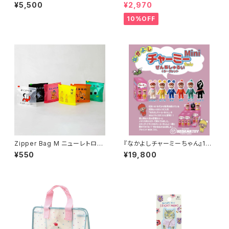
つチャーミー刺繍TEE
ブッシー | Diecut clock Bush
¥5,500
¥2,970
y
10%OFF
Zipper Bag M ニューレトロ
『なかよしチャーミーちゃん』15c
ジッパーバッグ M （6枚入り）
mのMiniブラインドBOX ６個
¥550
¥19,800
入りセット