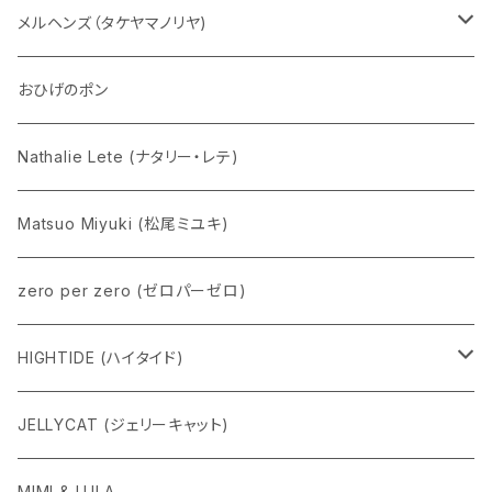
五型動物
デコちゃん
メルヘンズ（タケヤマノリヤ)
Eddie パンダ
クマちゃん
ケロペチーノ
おひげのポン
Nathalie Lete (ナタリー・レテ)
Matsuo Miyuki (松尾ミユキ)
zero per zero (ゼロパーゼロ)
HIGHTIDE (ハイタイド)
ニューレトロ
JELLYCAT (ジェリーキャット)
penco
MIMI & LULA