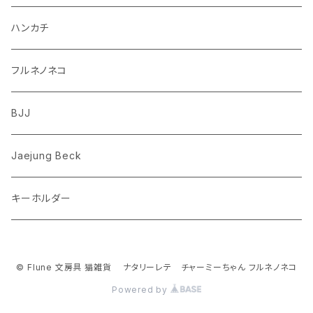
ダックスフンド
リス
ちいかわ
ハンカチ
シュナウザー
クマ
ミッフィー
フルネノネコ
フレンチブルドッグ
ゾウ
Richard Scarry (リチャード・スキャリー)
BJJ
ビーグル
トリ
おぱんちゅうさぎ/んぽちゃむ
Jaejung Beck
ポメラニアン
キーホルダー
コーギー
チワワ
© Flune 文房具 猫雑貨 ナタリーレテ チャーミーちゃん フルネノネコ
Powered by
パグ