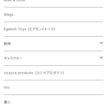
nahe
4legs
pppppins（ピーーーーンズ）
Egmont Toys (エグモントトイズ)
動物
ネコ
キャラクター
イヌ
スヌーピー
cozyca products (コジカプロダクツ)
トイプードル
ウザギ
モンチッチ
nici
柴犬
パンダ
ムーミン
童心