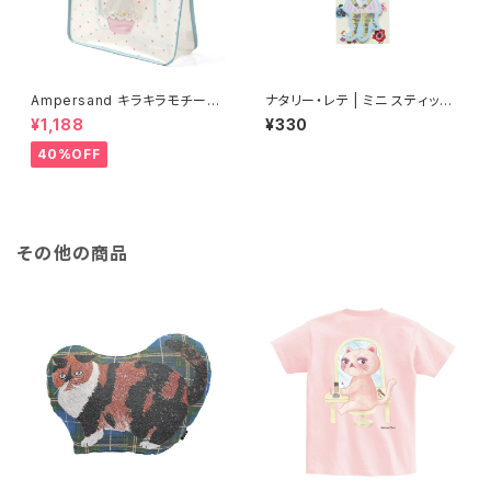
Ampersand キラキラモチーフ
ナタリー・レテ | ミニ スティッキ
プールバッグ/SS
ーメモ マヤ | Nathalie Lete
¥1,188
¥330
Mini Sticky memo Maya
40%OFF
その他の商品