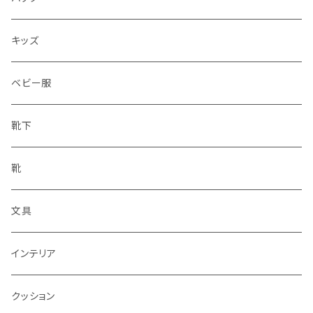
水筒
キッズ
ベビー服
靴下
靴
文具
インテリア
クッション