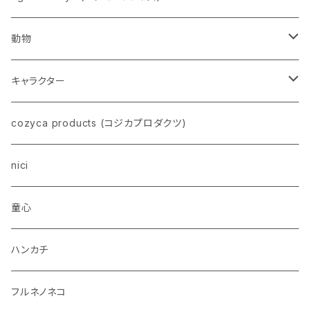
動物
ネコ
キャラクター
イヌ
スヌーピー
cozyca products (コジカプロダクツ)
トイプードル
ウザギ
モンチッチ
nici
柴犬
パンダ
ムーミン
童心
ダックスフンド
リス
ちいかわ
ハンカチ
シュナウザー
クマ
ミッフィー
フルネノネコ