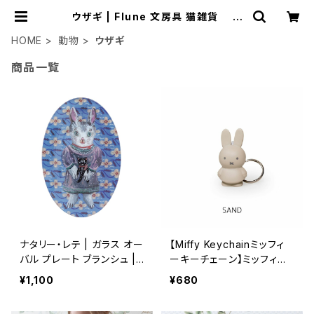
ウザギ | Flune 文房具 猫雑貨 ナ
タリーレテ チャーミーちゃん フルネ
ノネコ
HOME
動物
ウザギ
商品一覧
ナタリー・レテ | ガラス オー
【Miffy Keychainミッフィ
バル プレート ブランシュ |
ーキーチェーン】ミッフィー
Glass Oval Plate BLANC
のキーホルダー from Belg
¥1,100
¥680
HE
ium 北欧デザイン