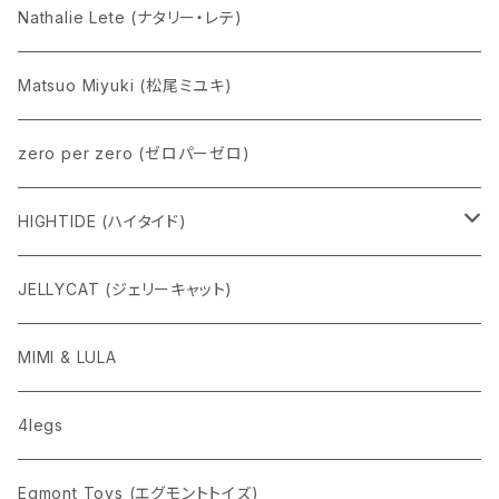
Nathalie Lete (ナタリー・レテ)
Matsuo Miyuki (松尾ミユキ)
zero per zero (ゼロパーゼロ)
HIGHTIDE (ハイタイド)
ニューレトロ
JELLYCAT (ジェリーキャット)
penco
MIMI & LULA
nahe
4legs
pppppins（ピーーーーンズ）
Egmont Toys (エグモントトイズ)