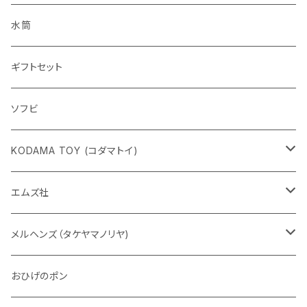
水筒
ギフトセット
ソフビ
KODAMA TOY (コダマトイ)
チャーミーちゃん
エムズ社
五型動物
デコちゃん
メルヘンズ（タケヤマノリヤ)
Eddie パンダ
クマちゃん
ケロペチーノ
おひげのポン