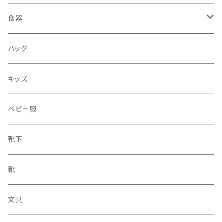
食器
水筒
バッグ
水筒
キッズ
ベビー服
靴下
靴
文具