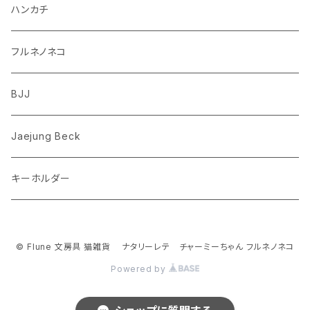
ダックスフンド
リス
ちいかわ
ハンカチ
シュナウザー
クマ
ミッフィー
フルネノネコ
フレンチブルドッグ
ゾウ
Richard Scarry (リチャード・スキャリー)
BJJ
ビーグル
トリ
おぱんちゅうさぎ/んぽちゃむ
Jaejung Beck
ポメラニアン
キーホルダー
コーギー
チワワ
© Flune 文房具 猫雑貨 ナタリーレテ チャーミーちゃん フルネノネコ
Powered by
パグ