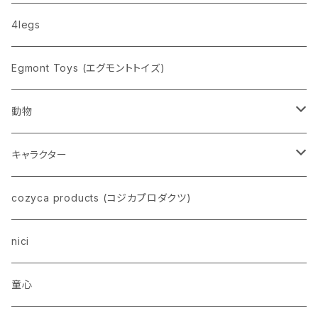
nahe
4legs
pppppins（ピーーーーンズ）
Egmont Toys (エグモントトイズ)
動物
ネコ
キャラクター
イヌ
スヌーピー
cozyca products (コジカプロダクツ)
トイプードル
ウザギ
モンチッチ
nici
柴犬
パンダ
ムーミン
童心