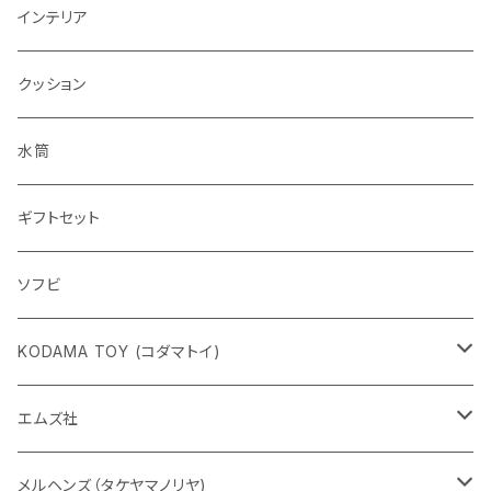
インテリア
クッション
水筒
ギフトセット
ソフビ
KODAMA TOY (コダマトイ)
チャーミーちゃん
エムズ社
五型動物
デコちゃん
メルヘンズ（タケヤマノリヤ)