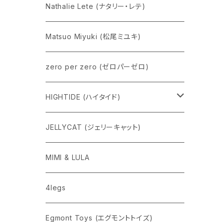
Nathalie Lete (ナタリー・レテ)
Matsuo Miyuki (松尾ミユキ)
zero per zero (ゼロパーゼロ)
HIGHTIDE (ハイタイド)
ニューレトロ
JELLYCAT (ジェリーキャット)
penco
MIMI & LULA
nahe
4legs
pppppins（ピーーーーンズ）
Egmont Toys (エグモントトイズ)