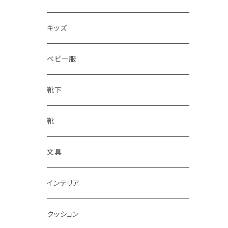
水筒
キッズ
ベビー服
靴下
靴
文具
インテリア
クッション