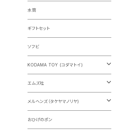
水筒
ギフトセット
ソフビ
KODAMA TOY (コダマトイ)
チャーミーちゃん
エムズ社
五型動物
デコちゃん
メルヘンズ（タケヤマノリヤ)
Eddie パンダ
クマちゃん
ケロペチーノ
おひげのポン