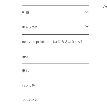
プ
動物
ネコ
キャラクター
イヌ
スヌーピー
cozyca products (コジカプロダクツ)
トイプードル
ウザギ
モンチッチ
nici
柴犬
パンダ
ムーミン
童心
ダックスフンド
リス
ちいかわ
ハンカチ
シュナウザー
クマ
ミッフィー
フルネノネコ