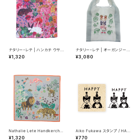
ナタリー・レテ | ハンカチ ウサギ
ナタリー・レテ | オーガンジーバ
| Handkerchief Rabbits
ッグ | Organdy Bag Dog
¥1,320
¥3,080
Nathalie Lete Handkerchie
Aiko Fukawa スタンプ / HAP
f Jungle-Gray
PY
¥1,320
¥770