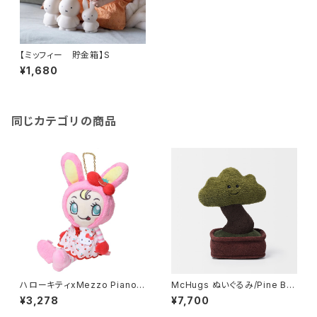
【ミッフィー 貯金箱】S
¥1,680
同じカテゴリの商品
ハローキティxMezzo Piano
McHugs ぬいぐるみ/Pine Bo
ゴールドチェーン付きマスコット
nsai
¥3,278
¥7,700
ベリエちゃん