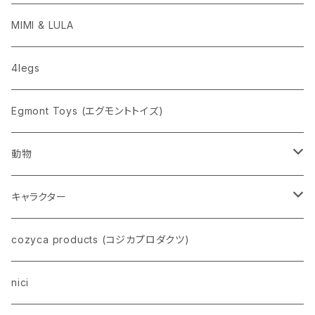
penco
MIMI & LULA
nahe
4legs
pppppins（ピーーーーンズ）
Egmont Toys (エグモントトイズ)
動物
ネコ
キャラクター
イヌ
スヌーピー
cozyca products (コジカプロダクツ)
トイプードル
ウザギ
モンチッチ
nici