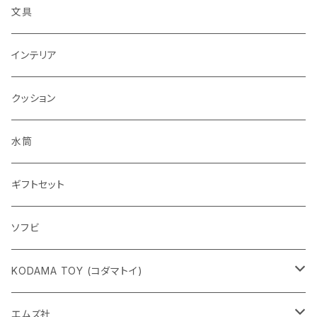
文具
インテリア
クッション
水筒
ギフトセット
ソフビ
KODAMA TOY (コダマトイ)
チャーミーちゃん
エムズ社