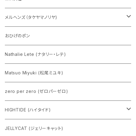
五型動物
デコちゃん
メルヘンズ（タケヤマノリヤ)
Eddie パンダ
クマちゃん
ケロペチーノ
おひげのポン
Nathalie Lete (ナタリー・レテ)
Matsuo Miyuki (松尾ミユキ)
zero per zero (ゼロパーゼロ)
HIGHTIDE (ハイタイド)
ニューレトロ
JELLYCAT (ジェリーキャット)