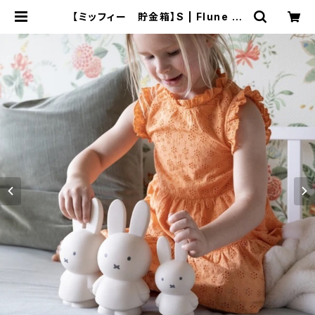
【ミッフィー 貯金箱】S | Flune 文
房具 猫雑貨 ナタリーレテ チャー
ミーちゃん フルネノネコ