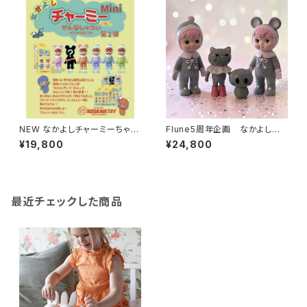
NEW なかよしチャーミーちゃん
Flune5周年企画 なかよしチャ
Mini第2弾（全5色＋シークレッ
ーミーちゃんとフルネノネコ
¥19,800
¥24,800
ト）（ソフビ人形 フィギュア）
最近チェックした商品