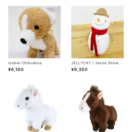
Isobel Chihuahua
JELLYCAT / Jesse Snowm
an
¥6,160
¥9,350