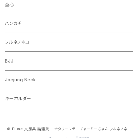
柴犬
パンダ
ムーミン
童心
ダックスフンド
リス
ちいかわ
ハンカチ
シュナウザー
クマ
ミッフィー
フルネノネコ
フレンチブルドッグ
ゾウ
Richard Scarry (リチャード・スキャリー)
BJJ
ビーグル
トリ
おぱんちゅうさぎ/んぽちゃむ
Jaejung Beck
ポメラニアン
キーホルダー
コーギー
チワワ
© Flune 文房具 猫雑貨 ナタリーレテ チャーミーちゃん フルネノネコ