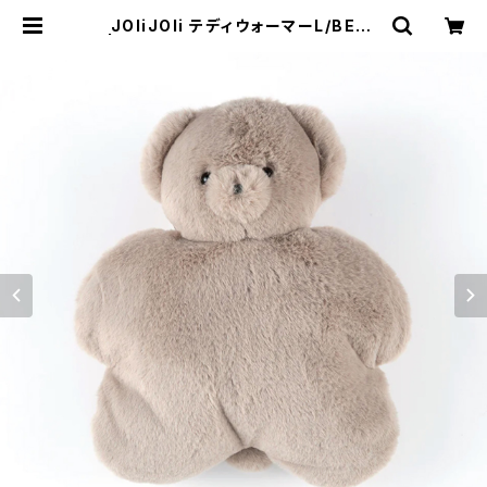
JOliJOli テディウォーマーL/BE01
| Flune 文房具 猫雑貨 ナタリーレ
テ チャーミーちゃん フルネノネコ