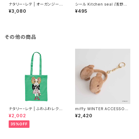
ナタリー・レテ | オーガンジーバ
シール Kitchen seal /浅野み
ッグ | Organdy Bag Dog
どり
¥3,080
¥495
その他の商品
ナタリー・レテ | ふわふわレクタ
miffy WINTER ACCESSORY
ングルトートバッグ ドッグ | Fluf
S MINI イヤマフチャーム ボリ
¥2,002
¥2,420
fy Rectangle tote bag Dog
ス
35%OFF