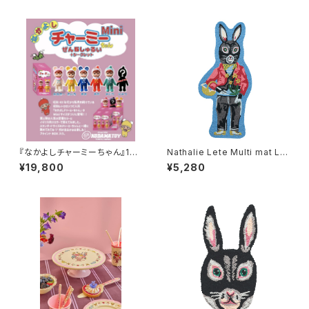
『なかよしチャーミーちゃん』15c
Nathalie Lete Multi mat L R
mのMiniブラインドBOX ６個
EGLISSE
¥19,800
¥5,280
入りセット