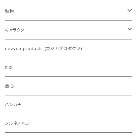
動物
ネコ
キャラクター
イヌ
スヌーピー
cozyca products (コジカプロダクツ)
トイプードル
ウザギ
モンチッチ
nici
柴犬
パンダ
ムーミン
童心
ダックスフンド
リス
ちいかわ
ハンカチ
シュナウザー
クマ
ミッフィー
フルネノネコ
フレンチブルドッグ