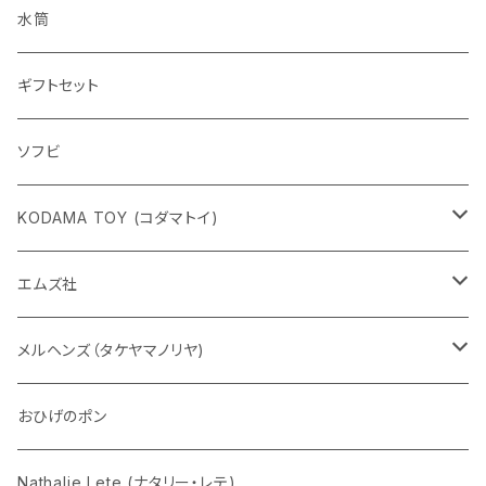
水筒
ギフトセット
ソフビ
KODAMA TOY (コダマトイ)
チャーミーちゃん
エムズ社
五型動物
デコちゃん
メルヘンズ（タケヤマノリヤ)
Eddie パンダ
クマちゃん
ケロペチーノ
おひげのポン
Nathalie Lete (ナタリー・レテ)