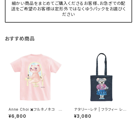
細かい商品をまとめてご購入くださるお客様、お急ぎでの配
送をご希望のお客様は定形外ではなくゆうパックをお選びく
ださい
おすすめ商品
Anne Choi ✖️フルネノネコ 限
ナタリー・レテ | フラフィー レク
定Tシャツ②
タングル トートバッグ コアラ | Fl
¥6,800
¥3,080
uffy Rectangle tote bag K
oala