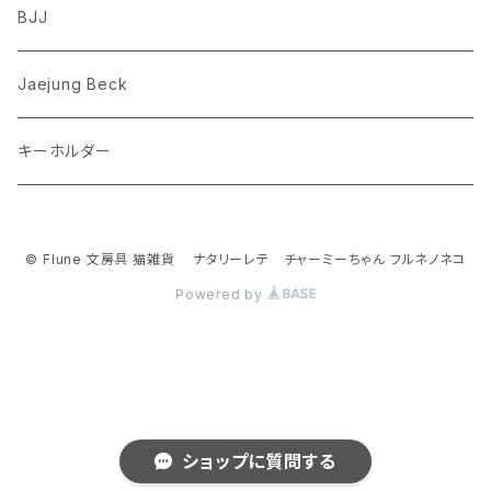
ゾウ
Richard Scarry (リチャード・スキャリー)
BJJ
ビーグル
トリ
おぱんちゅうさぎ/んぽちゃむ
Jaejung Beck
ポメラニアン
キーホルダー
コーギー
チワワ
© Flune 文房具 猫雑貨 ナタリーレテ チャーミーちゃん フルネノネコ
Powered by
パグ
ピジョンフリーゼ
シーズー
ショップに質問する