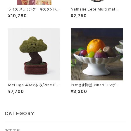
ライス メラミンケーキスタンド
Nathalie Lete Multi mat M
ナタリーレテ ピンク
REGLISSE
¥10,780
¥2,750
McHugs ぬいぐるみ/Pine Bo
わかさま陶芸 kinari コンポート
nsai
皿L 一番大きいサイズ
¥7,700
¥3,300
CATEGORY
おすすめ