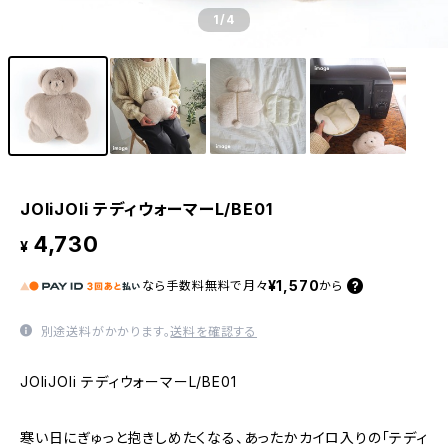
1
/4
JOliJOli テディウォーマーL/BE01
4,730
¥
¥1,570
なら
手数料無料で
月々
から
別途送料がかかります。
送料を確認する
JOliJOli テディウォーマーL/BE01
寒い日にぎゅっと抱きしめたくなる、あったかカイロ入りの「テディ