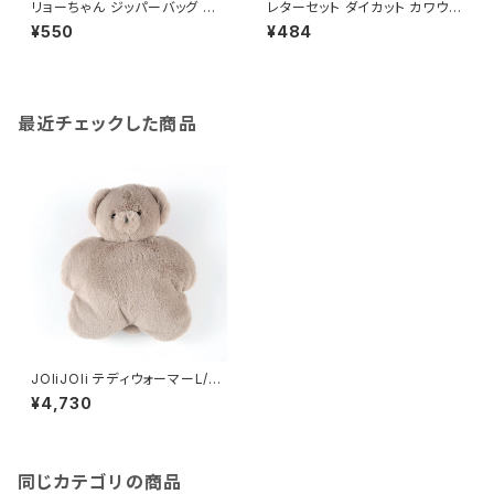
リョーちゃん ジッパーバッグ M
レターセット ダイカット カワウソ
（6枚入り）
柄
¥550
¥484
最近チェックした商品
JOliJOli テディウォーマーL/BE
01
¥4,730
同じカテゴリの商品