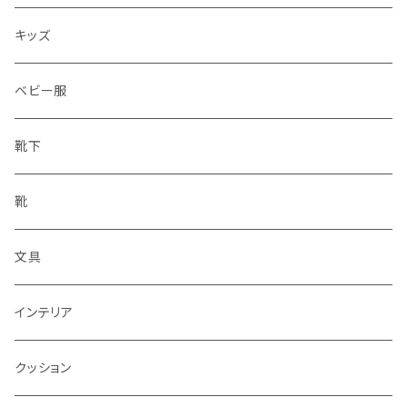
水筒
キッズ
ベビー服
靴下
靴
文具
インテリア
クッション