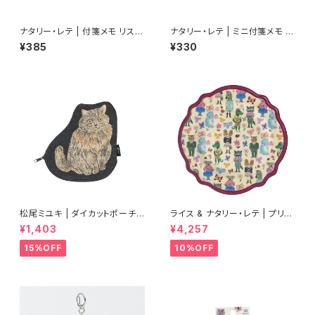
ナタリー・レテ | 付箋メモ リス |
ナタリー・レテ | ミニ付箋メモ ラ
Sticky memo Squirrel
ッキーキャット ブラック | Mini S
¥385
¥330
ticky memo Lucky cat-BK
松尾ミユキ | ダイカットポーチ |
ライス & ナタリー・レテ | プリン
Diecut pouch Nala
トメラミンディナープレート ボル
¥1,403
¥4,257
ドー【タイ製】
15%OFF
10%OFF