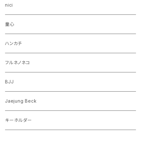
トイプードル
ウザギ
モンチッチ
nici
柴犬
パンダ
ムーミン
童心
ダックスフンド
リス
ちいかわ
ハンカチ
シュナウザー
クマ
ミッフィー
フルネノネコ
フレンチブルドッグ
ゾウ
Richard Scarry (リチャード・スキャリー)
BJJ
ビーグル
トリ
おぱんちゅうさぎ/んぽちゃむ
Jaejung Beck
ポメラニアン
キーホルダー
コーギー