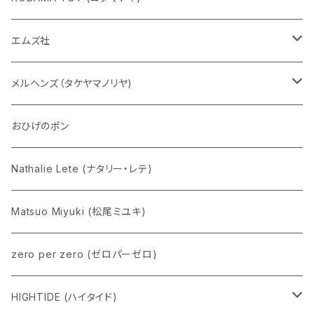
チャーミーちゃん
エムズ社
五型動物
デコちゃん
メルヘンズ（タケヤマノリヤ)
Eddie パンダ
クマちゃん
ケロペチーノ
おひげのポン
Nathalie Lete (ナタリー・レテ)
Matsuo Miyuki (松尾ミユキ)
zero per zero (ゼロパーゼロ)
HIGHTIDE (ハイタイド)