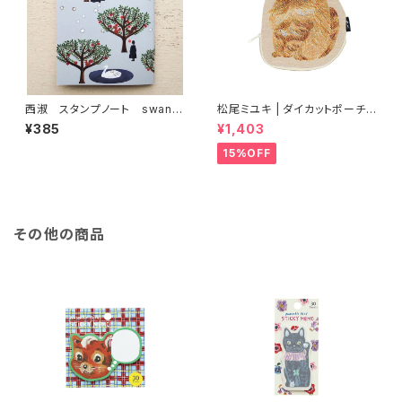
西淑 スタンプノート swan f
松尾ミユキ | ダイカットポーチ |
orest
Diecut pouch Bushy
¥385
¥1,403
15%OFF
その他の商品