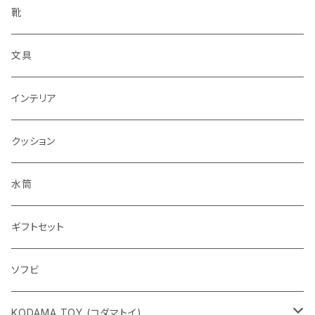
靴
文具
インテリア
クッション
水筒
ギフトセット
ソフビ
KODAMA TOY (コダマトイ)