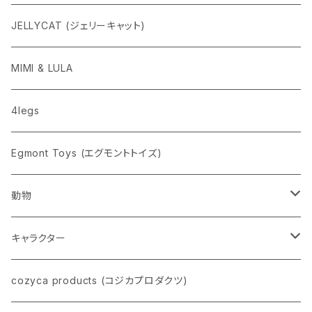
ニューレトロ
JELLYCAT (ジェリーキャット)
penco
MIMI & LULA
nahe
4legs
pppppins（ピーーーーンズ）
Egmont Toys (エグモントトイズ)
動物
ネコ
キャラクター
イヌ
スヌーピー
cozyca products (コジカプロダクツ)