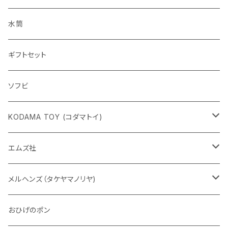
水筒
ギフトセット
ソフビ
KODAMA TOY (コダマトイ)
チャーミーちゃん
エムズ社
五型動物
デコちゃん
メルヘンズ（タケヤマノリヤ)
Eddie パンダ
クマちゃん
ケロペチーノ
おひげのポン