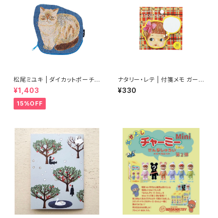
松尾ミユキ | ダイカットポーチ
ナタリー・レテ | 付箋メモ ガール
ペール | Diecut pouch Perle
| Sticky memo Girl
¥1,403
¥330
15%OFF