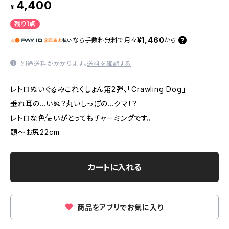
4,400
¥
残り1点
¥1,460
なら
手数料無料で
月々
から
別途送料がかかります。
送料を確認する
レトロぬいぐるみこれくしょん第2弾、「Crawling Dog」
垂れ耳の…いぬ？丸いしっぽの…クマ！？
レトロな色使いがとってもチャーミングです。
頭～お尻22cm
カートに入れる
商品をアプリでお気に入り