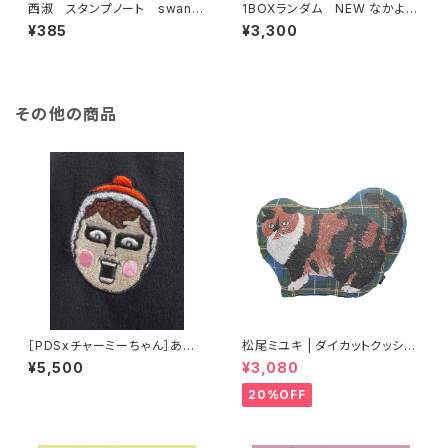
西淑 スタンプノート swan f
1BOXランダム NEW なかよし
orest
チャーミーちゃんMini第2弾
¥385
¥3,300
その他の商品
［PDSxチャーミーちゃん］あい
松尾ミユキ | ダイカットクッショ
つチャーミー刺繍TEE
ン ムギ | Die-cut cushion M
¥5,500
¥3,080
ugi
20%OFF