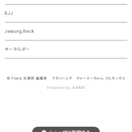
フレンチブルドッグ
ゾウ
Richard Scarry (リチャード・スキャリー)
BJJ
ビーグル
トリ
おぱんちゅうさぎ/んぽちゃむ
Jaejung Beck
ポメラニアン
キーホルダー
コーギー
チワワ
© Flune 文房具 猫雑貨 ナタリーレテ チャーミーちゃん フルネノネコ
Powered by
パグ
ピジョンフリーゼ
シーズー