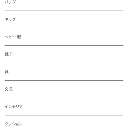
水筒
バッグ
水筒
キッズ
ベビー服
靴下
靴
文具
インテリア
クッション