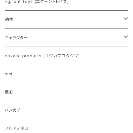
pppppins（ピーーーーンズ）
Egmont Toys (エグモントトイズ)
動物
ネコ
キャラクター
イヌ
スヌーピー
cozyca products (コジカプロダクツ)
トイプードル
ウザギ
モンチッチ
nici
柴犬
パンダ
ムーミン
童心
ダックスフンド
リス
ちいかわ
ハンカチ
シュナウザー
クマ
ミッフィー
フルネノネコ