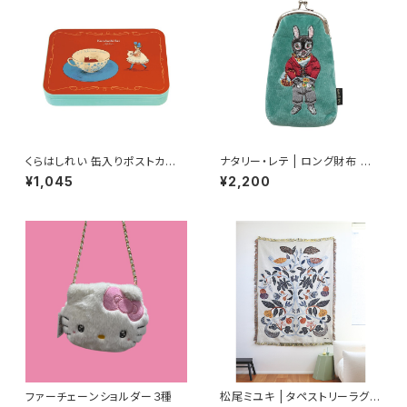
くらはしれい 缶入りポストカード
ナタリー・レテ | ロング財布 レ
(BR)
グリス | Long Purse REGLIS
¥1,045
¥2,200
SE
ファーチェーンショルダー３種
松尾ミユキ | タペストリーラグ