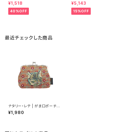
プランツバード アイボリー | Ta
¥1,518
¥5,143
pestry rug Plants-Bird IV
40%OFF
15%OFF
最近チェックした商品
ナタリー・レテ | がま口ポーチ |
Mini purse Tabby cat
¥1,980