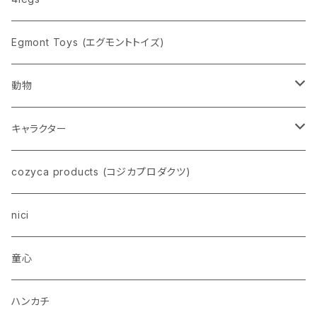
pppppins（ピーーーーンズ）
Egmont Toys (エグモントトイズ)
動物
ネコ
キャラクター
イヌ
スヌーピー
cozyca products (コジカプロダクツ)
トイプードル
ウザギ
モンチッチ
nici
柴犬
パンダ
ムーミン
童心
ダックスフンド
リス
ちいかわ
ハンカチ