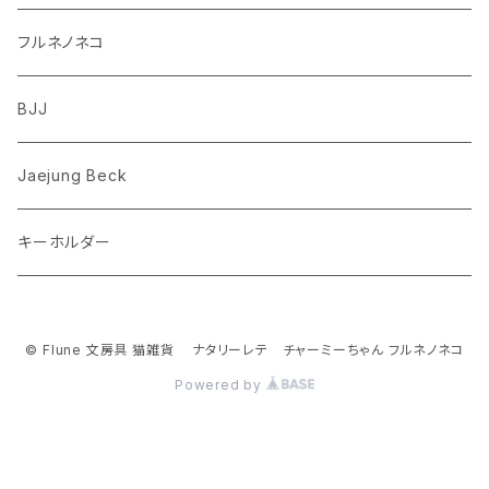
シュナウザー
クマ
ミッフィー
フルネノネコ
フレンチブルドッグ
ゾウ
Richard Scarry (リチャード・スキャリー)
BJJ
ビーグル
トリ
おぱんちゅうさぎ/んぽちゃむ
Jaejung Beck
ポメラニアン
キーホルダー
コーギー
チワワ
© Flune 文房具 猫雑貨 ナタリーレテ チャーミーちゃん フルネノネコ
Powered by
パグ
ピジョンフリーゼ