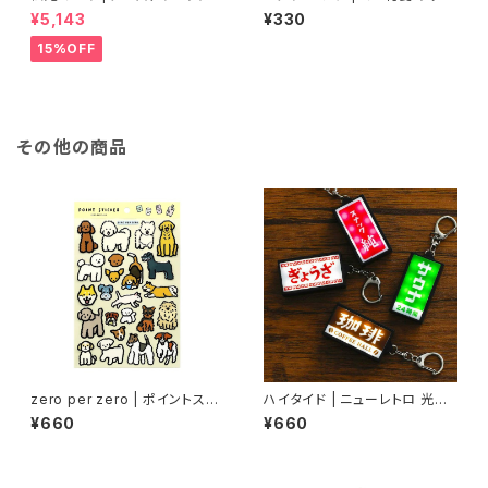
プランツバード ブラック | Tape
ーキャット | Mini Sticky mem
¥5,143
¥330
stry rug Plants-Bird BK
o Lucky cat
15%OFF
その他の商品
zero per zero | ポイントステ
ハイタイド | ニューレトロ 光る
ッカー ドッグ | POINT STICK
看板キーホルダー
¥660
¥660
ER-DOG