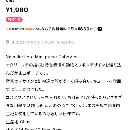
cat
¥1,980
残り1点
¥660
なら
手数料無料で
月々
から
別途送料がかかります。
送料を確認する
Nathalie Lete Mini purse Tabby cat
ナタリーレテの描く独特な表情の動物とリボンデザインを織り込
んだがま口ポーチです。
背景のデザインと動物達の顔がうまく組み合い、キュートな雰囲
気に仕上がりました。
コスメやアクセサリーを入れたり、お財布として使ったりとさまざ
まな用途で活躍しそう。汚れのつきにくいポリエステル生地を内
生地に使用しているのも嬉しい仕様です。
生産地 China
サイズ 14.5cm×10.5cm×2cm