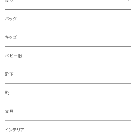
食器
水筒
バッグ
水筒
キッズ
ベビー服
靴下
靴
文具
インテリア