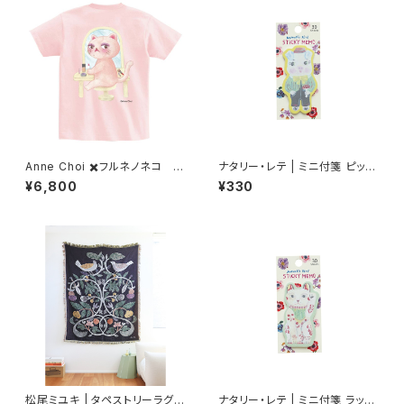
Anne Choi ✖️フルネノネコ 限
ナタリー・レテ | ミニ付箋 ピッグ
定Tシャツ②
| Mini Sticky memo Pig
¥6,800
¥330
松尾ミユキ | タペストリーラグ
ナタリー・レテ | ミニ付箋 ラッキ