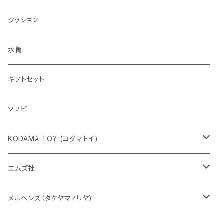
クッション
水筒
ギフトセット
ソフビ
KODAMA TOY (コダマトイ)
チャーミーちゃん
エムズ社
五型動物
デコちゃん
メルヘンズ（タケヤマノリヤ)