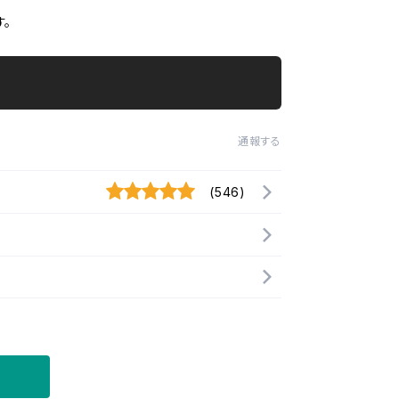
。
通報する
(546)