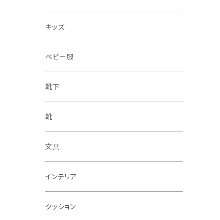
水筒
キッズ
ベビー服
靴下
靴
文具
インテリア
クッション