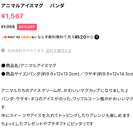
アニマルアイスマグ パンダ
¥1,567
¥1,958
20%OFF
¥520
なら
手数料無料で
月々
から
別途送料がかかります。
送料を確認する
●商品名/アニマルアイスマグ
●商品サイズ/パンダ(約9.6×12×13.2cm)／ウサギ(約9.6×12×14.5cm
アニマルたちのアイスクリームが、かわいいマグカップになりました♪
パンダ・ウサギ・ネコのアイスがのった、ワッフルコーン風のかわいいマ
す
中にスイーツやアイスを入れてトッピングしたりアレンジも楽しめます
ちょっとしたプレゼントやプチギフトにピッタリです