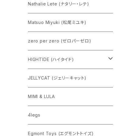
Nathalie Lete (ナタリー・レテ)
Matsuo Miyuki (松尾ミユキ)
zero per zero (ゼロパーゼロ)
HIGHTIDE (ハイタイド)
ニューレトロ
JELLYCAT (ジェリーキャット)
penco
MIMI & LULA
nahe
4legs
pppppins（ピーーーーンズ）
Egmont Toys (エグモントトイズ)