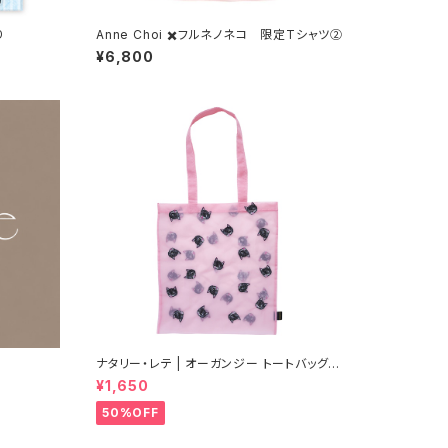
り
Anne Choi ✖️フルネノネコ 限定Tシャツ②
¥6,800
ナタリー・レテ | オーガンジー トートバッグ ブ
ラックキャット | Organdy Tote bag Black
¥1,650
cat
50%OFF