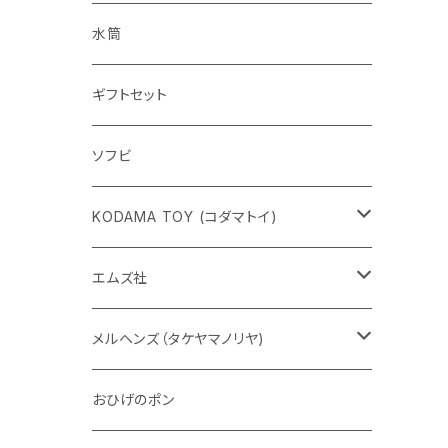
水筒
ギフトセット
ソフビ
KODAMA TOY (コダマトイ)
チャーミーちゃん
エムズ社
五型動物
デコちゃん
メルヘンズ（タケヤマノリヤ)
Eddie パンダ
クマちゃん
ケロペチーノ
おひげのポン