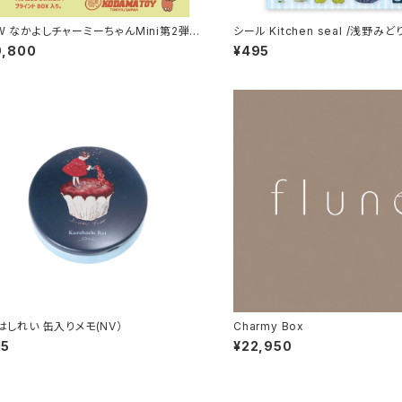
W なかよしチャーミーちゃんMini第2弾
シール Kitchen seal /浅野みど
5色＋シークレット）（ソフビ人形 フィギュ
9,800
¥495
はしれい 缶入りメモ(NV）
Charmy Box
15
¥22,950