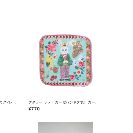
 スクィレ
ナタリー・レテ | ガーゼハンドタオル ガーデ
el-BL
ナーラビット | Gauze Hand Towel Garde
¥770
ner rabbit