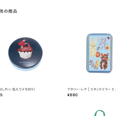
他の商品
はしれい 缶入りメモ(NV）
ナタリー・レテ | スタンドミラー S
ル-BL | Stand Mirror S Squirr
15
¥880