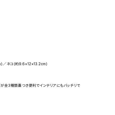
)／ネコ(約9.6×12×13.2cm)
グが全3種類蓋つき便利でインテリアにもバッチリで