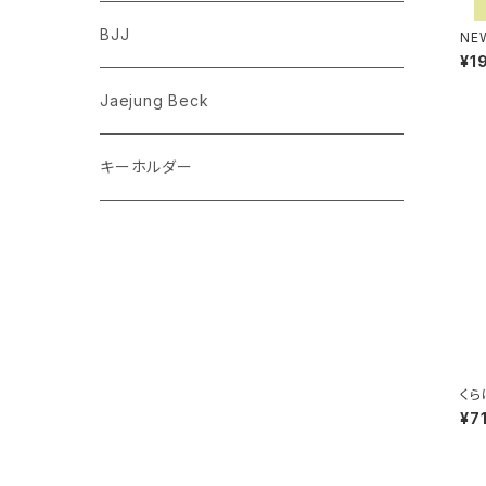
フレンチブルドッグ
ゾウ
Richard Scarry (リチャード・スキャリー)
BJJ
NE
（全
¥1
ア）
ビーグル
トリ
おぱんちゅうさぎ/んぽちゃむ
Jaejung Beck
ポメラニアン
キーホルダー
コーギー
チワワ
パグ
ピジョンフリーゼ
くら
¥7
シーズー