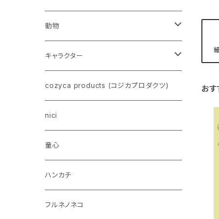
動物
ネコ
キャラクター
イヌ
スヌーピー
cozyca products (コジカプロダクツ)
おす
トイプードル
ウザギ
モンチッチ
nici
柴犬
パンダ
ムーミン
童心
ダックスフンド
リス
ちいかわ
ハンカチ
シュナウザー
クマ
ミッフィー
フルネノネコ