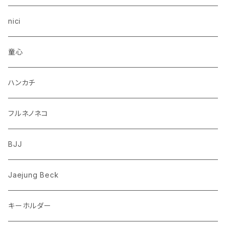
トイプードル
ウザギ
モンチッチ
nici
柴犬
パンダ
ムーミン
童心
ダックスフンド
リス
ちいかわ
ハンカチ
シュナウザー
クマ
ミッフィー
フルネノネコ
フレンチブルドッグ
ゾウ
Richard Scarry (リチャード・スキャリー)
BJJ
ビーグル
トリ
おぱんちゅうさぎ/んぽちゃむ
Jaejung Beck
ポメラニアン
キーホルダー
コーギー