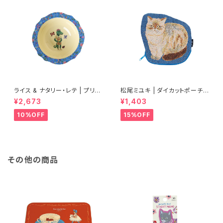
ライス & ナタリー・レテ | プリン
松尾ミユキ | ダイカットポーチ
トメラミンボウル Sサイズ 【タイ
ペール | Diecut pouch Perle
¥2,673
¥1,403
製】
10%OFF
15%OFF
その他の商品