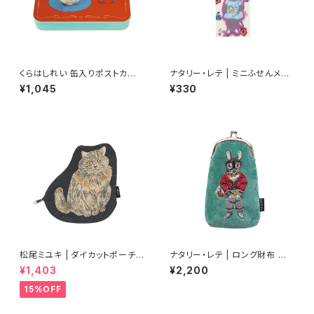
くらはしれい 缶入りポストカード
ナタリー・レテ | ミニふせんメモ
(BR)
ブラックキャット | Mini Sticky
¥1,045
¥330
memo Black cat
松尾ミユキ | ダイカットポーチ |
ナタリー・レテ | ロング財布 レ
Diecut pouch Nala
グリス | Long Purse REGLIS
¥1,403
¥2,200
SE
15%OFF