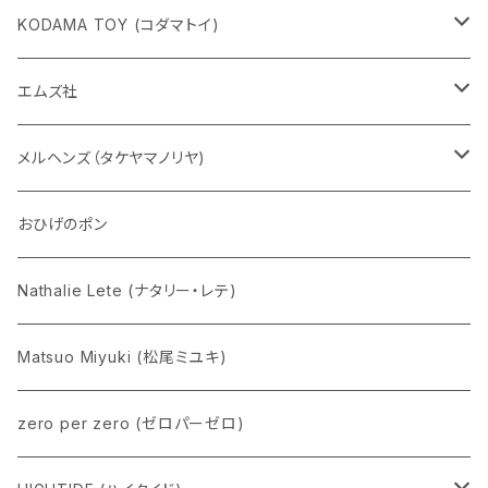
KODAMA TOY (コダマトイ)
チャーミーちゃん
エムズ社
五型動物
デコちゃん
メルヘンズ（タケヤマノリヤ)
Eddie パンダ
クマちゃん
ケロペチーノ
おひげのポン
Nathalie Lete (ナタリー・レテ)
Matsuo Miyuki (松尾ミユキ)
zero per zero (ゼロパーゼロ)