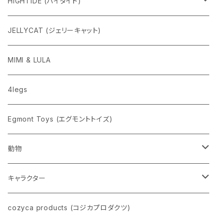
HIGHTIDE (ハイタイド)
ニューレトロ
JELLYCAT (ジェリーキャット)
penco
MIMI & LULA
nahe
4legs
pppppins（ピーーーーンズ）
Egmont Toys (エグモントトイズ)
動物
ネコ
キャラクター
イヌ
スヌーピー
cozyca products (コジカプロダクツ)