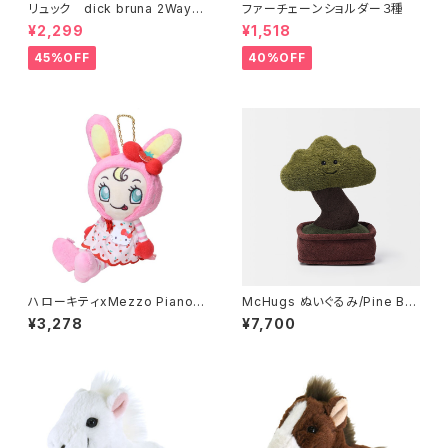
リュック dick bruna 2Way
ファーチェーンショルダー３種
キッズボアリュック グレー
¥2,299
¥1,518
45%OFF
40%OFF
ハローキティxMezzo Piano
McHugs ぬいぐるみ/Pine Bo
ゴールドチェーン付きマスコット
nsai
¥3,278
¥7,700
ベリエちゃん