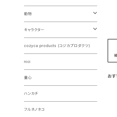
動物
ネコ
キャラクター
イヌ
スヌーピー
cozyca products (コジカプロダクツ)
トイプードル
ウザギ
モンチッチ
nici
柴犬
おす
パンダ
ムーミン
童心
ダックスフンド
リス
ちいかわ
ハンカチ
シュナウザー
クマ
ミッフィー
フルネノネコ