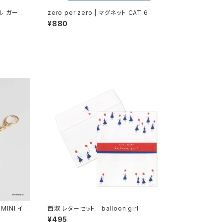
ル ガーデ
zero per zero | マグネット CAT 6
el Garde
¥880
 MINI イヤ
西淑 レターセット balloon girl
¥495