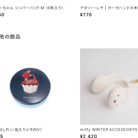
ーちゃん ジッパーバッグ M （6枚入り）
ナタリー・レテ | ガーゼハンドタオ
ナーラビット | Gauze Hand Tow
50
¥770
ner rabbit
他の商品
はしれい 缶入りメモ(NV）
miffy WINTER ACCESSORYS
マフチャーム ミッフィー
15
¥2,420