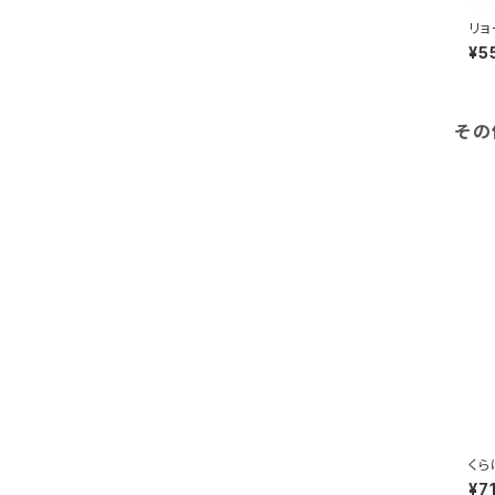
ヨークシャーテリア
リョ
¥5
キャバリア
その
ジャックラッセル
パピヨン
イタリアングレーハウンド
ゴールデンレトリバー
ブルドック
ボストンテリア
くら
¥7