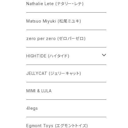
Nathalie Lete (ナタリー・レテ)
Matsuo Miyuki (松尾ミユキ)
zero per zero (ゼロパーゼロ)
HIGHTIDE (ハイタイド)
ニューレトロ
JELLYCAT (ジェリーキャット)
penco
MIMI & LULA
nahe
4legs
pppppins（ピーーーーンズ）
Egmont Toys (エグモントトイズ)