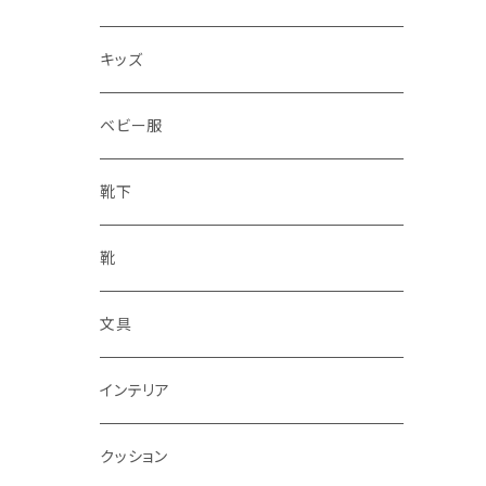
水筒
キッズ
ベビー服
靴下
靴
文具
インテリア
クッション