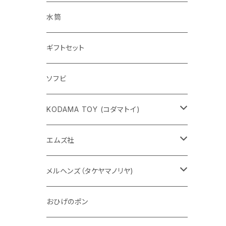
水筒
ギフトセット
ソフビ
KODAMA TOY (コダマトイ)
チャーミーちゃん
エムズ社
五型動物
デコちゃん
メルヘンズ（タケヤマノリヤ)
Eddie パンダ
クマちゃん
ケロペチーノ
おひげのポン