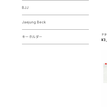
フレンチブルドッグ
ゾウ
Richard Scarry (リチャード・スキャリー)
BJJ
ビーグル
トリ
おぱんちゅうさぎ/んぽちゃむ
Jaejung Beck
ポメラニアン
ナタリー・レテ
キーホルダー
ndy
¥3
コーギー
チワワ
パグ
ピジョンフリーゼ
シーズー