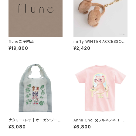
fluneご予約品
miffy WINTER ACCESSORY
S MINI イヤマフチャーム ボリ
¥19,800
¥2,420
ス
ナタリー・レテ | オーガンジーバ
Anne Choi ✖️フルネノネコ 限
ッグ | Organdy Bag Dog
定Tシャツ②
¥3,080
¥6,800