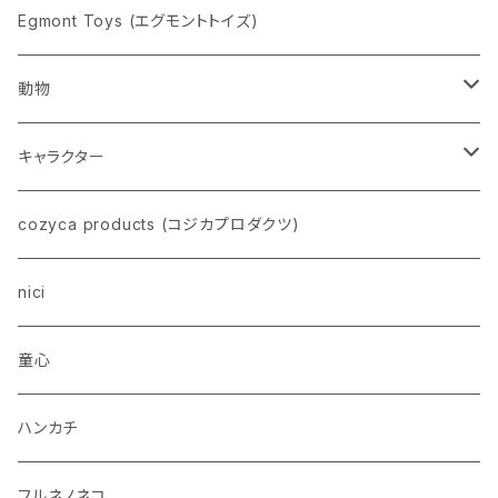
pppppins（ピーーーーンズ）
Egmont Toys (エグモントトイズ)
動物
ネコ
キャラクター
イヌ
スヌーピー
cozyca products (コジカプロダクツ)
トイプードル
ウザギ
モンチッチ
nici
柴犬
パンダ
ムーミン
童心
ダックスフンド
リス
ちいかわ
ハンカチ
シュナウザー
クマ
ミッフィー
フルネノネコ