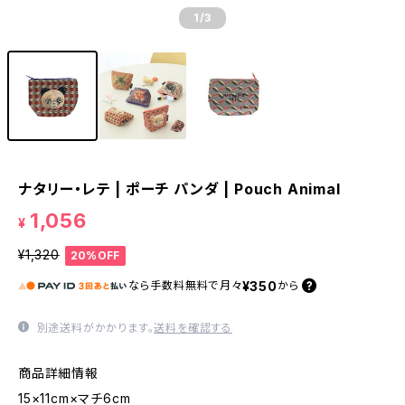
1
/3
ナタリー・レテ | ポーチ パンダ | Pouch Animal
1,056
¥
¥1,320
20%OFF
¥350
なら
手数料無料で
月々
から
別途送料がかかります。
送料を確認する
商品詳細情報
15×11cm×マチ6cm