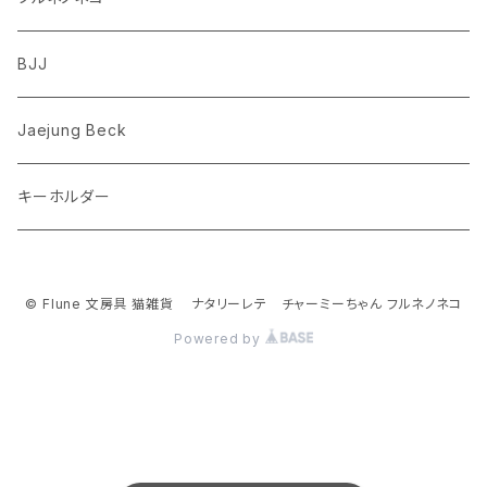
フレンチブルドッグ
ゾウ
Richard Scarry (リチャード・スキャリー)
BJJ
ビーグル
トリ
おぱんちゅうさぎ/んぽちゃむ
Jaejung Beck
ポメラニアン
キーホルダー
コーギー
チワワ
© Flune 文房具 猫雑貨 ナタリーレテ チャーミーちゃん フルネノネコ
Powered by
パグ
ピジョンフリーゼ
シーズー