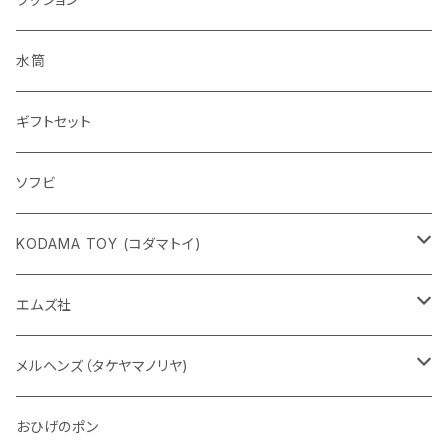
水筒
ギフトセット
ソフビ
KODAMA TOY (コダマトイ)
チャーミーちゃん
エムズ社
五型動物
デコちゃん
メルヘンズ（タケヤマノリヤ)
Eddie パンダ
クマちゃん
ケロペチーノ
おひげのポン