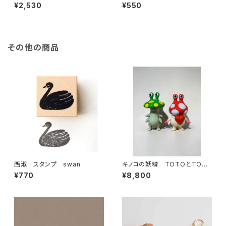
ピッグ | Face bag Pig
（6枚入り）
¥2,530
¥550
その他の商品
西淑 スタンプ swan
キノコの妖精 TOTOとTOM
OSHI
¥770
¥8,800