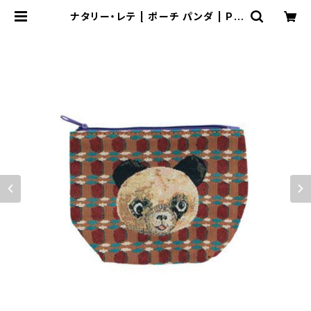
ナタリー・レテ | ポーチ パンダ | Po
uch Animal | Flune 文房具 猫雑
貨 ナタリーレテ チャーミーちゃん
フルネノネコ