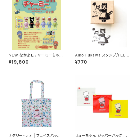
NEW なかよしチャーミーちゃん
Aiko Fukawa スタンプ/HELL
Mini第2弾（全5色＋シークレッ
O
¥19,800
¥770
ト）（ソフビ人形 フィギュア）
ナタリー・レテ | フェイスバッグ
リョーちゃん ジッパーバッグ M