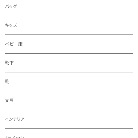
水筒
バッグ
水筒
キッズ
ベビー服
靴下
靴
文具
インテリア
クッション