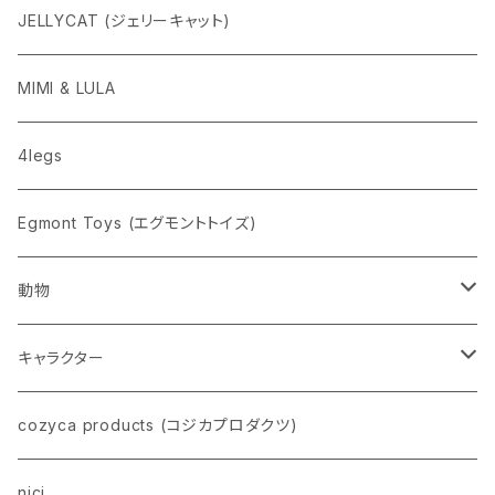
ニューレトロ
JELLYCAT (ジェリーキャット)
penco
MIMI & LULA
nahe
4legs
pppppins（ピーーーーンズ）
Egmont Toys (エグモントトイズ)
動物
ネコ
キャラクター
イヌ
スヌーピー
cozyca products (コジカプロダクツ)
トイプードル
ウザギ
モンチッチ
nici