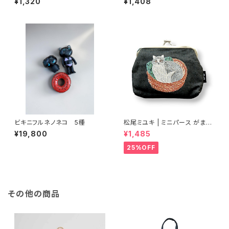
¥1,320
¥1,408
ビキニフルネノネコ 5種
松尾ミユキ | ミニパース がま口
ポーチ ブラック | Mini Purse
¥19,800
¥1,485
black
25%OFF
その他の商品