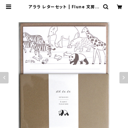
アララ レターセット | Flune 文房具
猫雑貨 ナタリーレテ チャーミーち
ゃん フルネノネコ