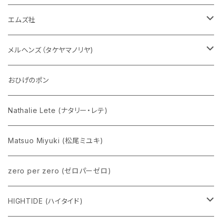
チャーミーちゃん
エムズ社
五型動物
デコちゃん
メルヘンズ（タケヤマノリヤ)
Eddie パンダ
クマちゃん
ケロペチーノ
おひげのポン
Nathalie Lete (ナタリー・レテ)
Matsuo Miyuki (松尾ミユキ)
zero per zero (ゼロパーゼロ)
HIGHTIDE (ハイタイド)