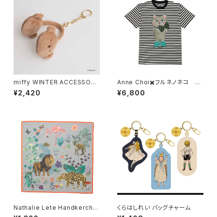
miffy WINTER ACCESSORY
Anne Choi✖️フルネノネコ 限
S MINI イヤマフチャーム ボリ
定Tシャツ①
¥2,420
¥6,800
ス
Nathalie Lete Handkerchie
くらはしれい バッグチャーム
f Jungle-Gray