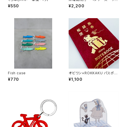
ロ軍曹
¥550
¥2,200
Fish case
オビワン×ROKKAKU パスポー
ト風ノート
¥770
¥1,100