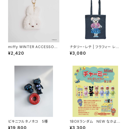
miffy WINTER ACCESSORY
ナタリー・レテ | フラフィー レク
S MINI ダイカットニット帽チャ
タングル トートバッグ コアラ | Fl
¥2,420
¥3,080
ーム ミッフィー
uffy Rectangle tote bag K
oala
ビキニフルネノネコ 5種
1BOXランダム NEW なかよし
チャーミーちゃんMini第2弾
¥19,800
¥3,300