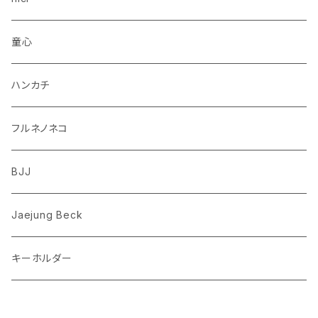
柴犬
パンダ
ムーミン
童心
ダックスフンド
リス
ちいかわ
ハンカチ
シュナウザー
クマ
ミッフィー
フルネノネコ
フレンチブルドッグ
ゾウ
Richard Scarry (リチャード・スキャリー)
BJJ
ビーグル
トリ
おぱんちゅうさぎ/んぽちゃむ
Jaejung Beck
ポメラニアン
キーホルダー
コーギー