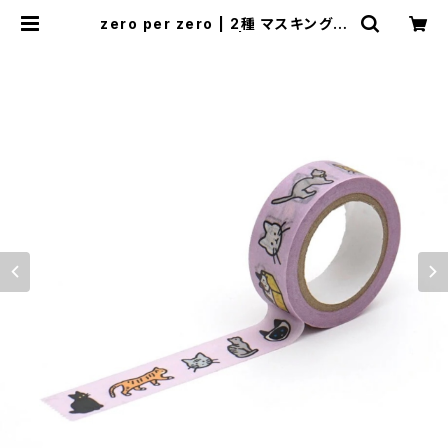
zero per zero | 2種 マスキングテ
ープ キャット ドッグ | 2 TYPES Ma
sking tape cat dog | Flune 文
房具 猫雑貨 ナタリーレテ チャー
ミーちゃん フルネノネコ