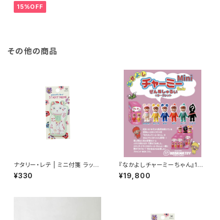
15%OFF
その他の商品
ナタリー・レテ | ミニ付箋 ラッキ
『なかよしチャーミーちゃん』15c
ーキャット | Mini Sticky mem
mのMiniブラインドBOX ６個
¥330
¥19,800
o Lucky cat
入りセット