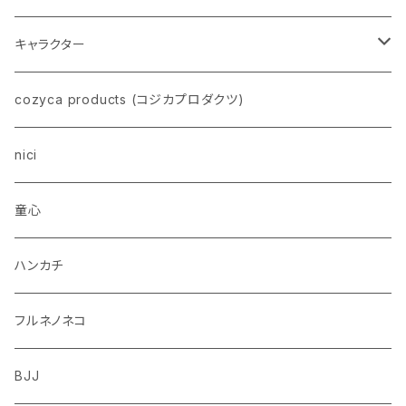
ネコ
キャラクター
イヌ
スヌーピー
cozyca products (コジカプロダクツ)
トイプードル
ウザギ
モンチッチ
nici
柴犬
パンダ
ムーミン
童心
ダックスフンド
リス
ちいかわ
ハンカチ
シュナウザー
クマ
ミッフィー
フルネノネコ
フレンチブルドッグ
ゾウ
Richard Scarry (リチャード・スキャリー)
BJJ