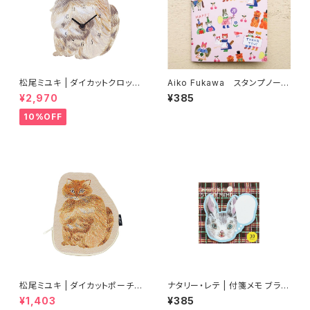
松尾ミユキ | ダイカットクロック
Aiko Fukawa スタンプノー
ブッシー | Diecut clock Bush
ト Collect your Joy
¥2,970
¥385
y
10%OFF
松尾ミユキ | ダイカットポーチ |
ナタリー・レテ | 付箋メモ ブラン
Diecut pouch Bushy
シュ | Sticky memo BLANC
¥1,403
¥385
HE