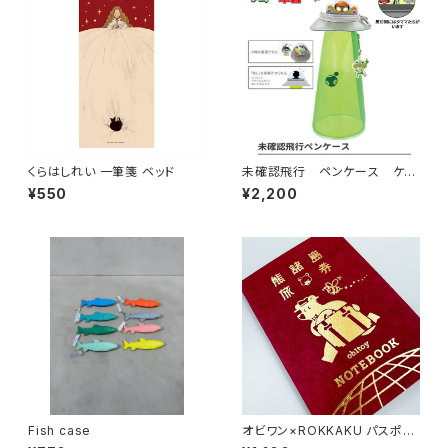
くらはしれい 一筆箋 ベッド
未確認飛行 ペンケース ケロ
ロ軍曹
¥550
¥2,200
Fish case
オビワン×ROKKAKU パスポー
ト風ノート