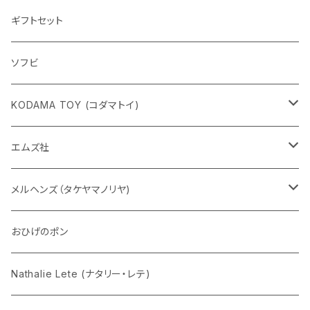
ギフトセット
ソフビ
KODAMA TOY (コダマトイ)
チャーミーちゃん
エムズ社
五型動物
デコちゃん
メルヘンズ（タケヤマノリヤ)
Eddie パンダ
クマちゃん
ケロペチーノ
おひげのポン
Nathalie Lete (ナタリー・レテ)