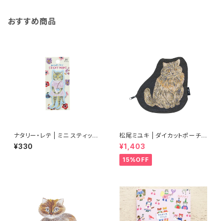
おすすめ商品
ナタリー・レテ | ミニ スティッキ
松尾ミユキ | ダイカットポーチ |
ーメモ マヤ | Nathalie Lete
Diecut pouch Nala
¥330
¥1,403
Mini Sticky memo Maya
15%OFF