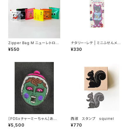
Zipper Bag M ニューレトロ
ナタリー・レテ | ミニふせんメモ
ジッパーバッグ M （6枚入り）
ブラックキャット | Mini Sticky
¥550
¥330
memo Black cat
［PDSxチャーミーちゃん］あい
西淑 スタンプ squirrel
つチャーミー刺繍TEE
¥5,500
¥770