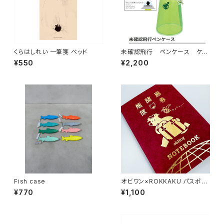
くらはしれい 一筆箋 ベッド
未確認飛行 ペンケース ケロ
ロ軍曹
¥550
¥2,200
Fish case
オビワン×ROKKAKU パスポー
ト風ノート
¥770
¥1,100