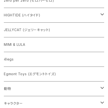
zero per zero (ゼロパーゼロ)
HIGHTIDE (ハイタイド)
ニューレトロ
JELLYCAT (ジェリーキャット)
penco
MIMI & LULA
nahe
4legs
pppppins（ピーーーーンズ）
Egmont Toys (エグモントトイズ)
動物
ネコ
キャラクター