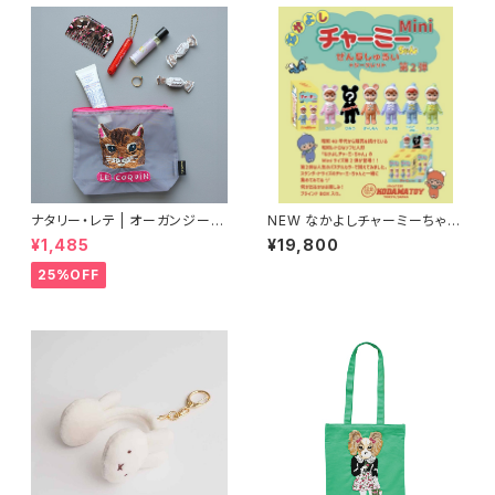
ナタリー・レテ | オーガンジーポ
NEW なかよしチャーミーちゃん
ーチ マヤ | Organdy Pouch
Mini第2弾（全5色＋シークレッ
¥1,485
¥19,800
Maya
ト）（ソフビ人形 フィギュア）
25%OFF