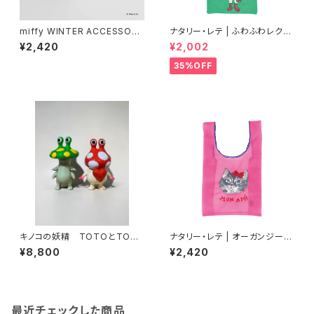
miffy WINTER ACCESSORY
ナタリー・レテ | ふわふわレクタ
S MINI イヤマフチャーム ミッフ
ングルトートバッグ ドッグ | Fluf
¥2,420
¥2,002
ィー
fy Rectangle tote bag Dog
35%OFF
キノコの妖精 TOTOとTOM
ナタリー・レテ | オーガンジーバ
OSHI
ッグ S グレーキャット | Organd
¥8,800
¥2,420
y Bag S Gray cat
最近チェックした商品