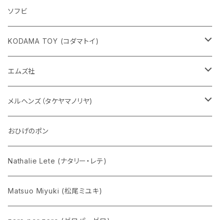
ソフビ
KODAMA TOY (コダマトイ)
チャーミーちゃん
エムズ社
五型動物
デコちゃん
メルヘンズ（タケヤマノリヤ)
Eddie パンダ
クマちゃん
ケロペチーノ
おひげのポン
Nathalie Lete (ナタリー・レテ)
Matsuo Miyuki (松尾ミユキ)