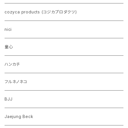
イヌ
スヌーピー
cozyca products (コジカプロダクツ)
トイプードル
ウザギ
モンチッチ
nici
柴犬
パンダ
ムーミン
童心
ダックスフンド
リス
ちいかわ
ハンカチ
シュナウザー
クマ
ミッフィー
フルネノネコ
フレンチブルドッグ
ゾウ
Richard Scarry (リチャード・スキャリー)
BJJ
ビーグル
トリ
おぱんちゅうさぎ/んぽちゃむ
Jaejung Beck
ポメラニアン