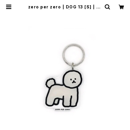
zero per zero | DOG 13 [S] | St
and Up Keyring | Flune 文房具
猫雑貨 ナタリーレテ チャーミーち
ゃん フルネノネコ