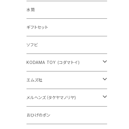
水筒
ギフトセット
ソフビ
KODAMA TOY (コダマトイ)
チャーミーちゃん
エムズ社
五型動物
デコちゃん
メルヘンズ（タケヤマノリヤ)
Eddie パンダ
クマちゃん
ケロペチーノ
おひげのポン