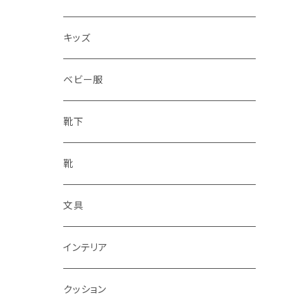
水筒
キッズ
ベビー服
靴下
靴
文具
インテリア
クッション