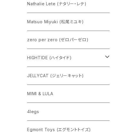
Nathalie Lete (ナタリー・レテ)
Matsuo Miyuki (松尾ミユキ)
zero per zero (ゼロパーゼロ)
HIGHTIDE (ハイタイド)
ニューレトロ
JELLYCAT (ジェリーキャット)
penco
MIMI & LULA
nahe
4legs
pppppins（ピーーーーンズ）
Egmont Toys (エグモントトイズ)