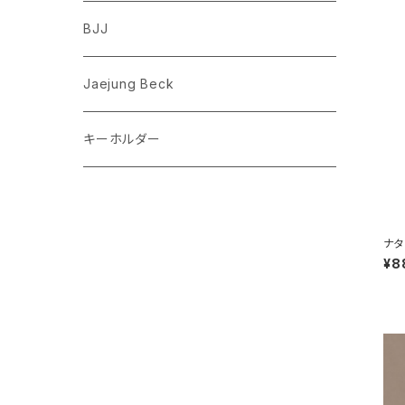
フレンチブルドッグ
ゾウ
Richard Scarry (リチャード・スキャリー)
BJJ
ビーグル
トリ
おぱんちゅうさぎ/んぽちゃむ
Jaejung Beck
ポメラニアン
キーホルダー
コーギー
チワワ
ナタ
omp
¥8
パグ
ピジョンフリーゼ
シーズー