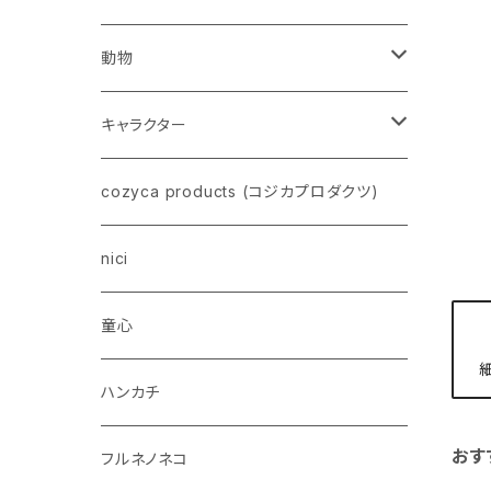
動物
ネコ
キャラクター
イヌ
スヌーピー
cozyca products (コジカプロダクツ)
トイプードル
ウザギ
モンチッチ
nici
柴犬
パンダ
ムーミン
童心
ダックスフンド
リス
ちいかわ
ハンカチ
シュナウザー
おす
クマ
ミッフィー
フルネノネコ