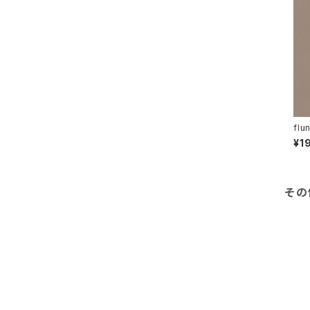
ヨークシャーテリア
キャバリア
ジャックラッセル
fl
パピヨン
¥1
イタリアングレーハウンド
その
ゴールデンレトリバー
ブルドック
ボストンテリア