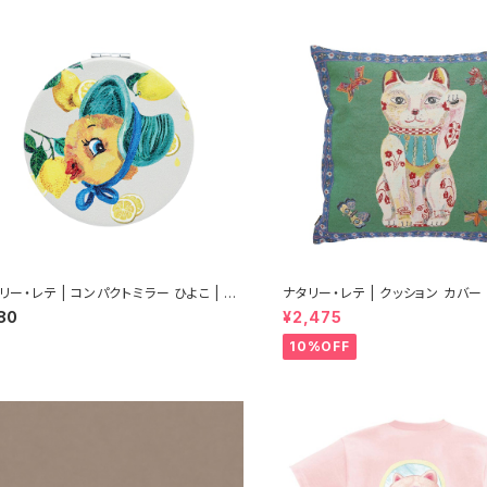
リー・レテ | コンパクトミラー ひよこ | C
ナタリー・レテ | クッション カバー
act mirror Chick
キャット | Cushion Cover Luck
80
¥2,475
10%OFF