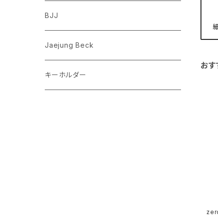
フレンチブルドッグ
ゾウ
Richard Scarry (リチャード・スキャリー)
BJJ
ビーグル
トリ
おぱんちゅうさぎ/んぽちゃむ
Jaejung Beck
ポメラニアン
おす
キーホルダー
コーギー
チワワ
パグ
ピジョンフリーゼ
シーズー
ze