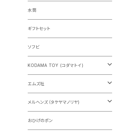
水筒
ギフトセット
ソフビ
KODAMA TOY (コダマトイ)
チャーミーちゃん
エムズ社
五型動物
デコちゃん
メルヘンズ（タケヤマノリヤ)
Eddie パンダ
クマちゃん
ケロペチーノ
おひげのポン