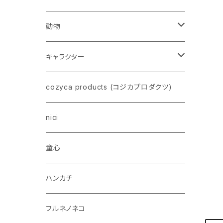
動物
ネコ
キャラクター
イヌ
スヌーピー
cozyca products (コジカプロダクツ)
トイプードル
ウザギ
モンチッチ
nici
柴犬
パンダ
ムーミン
童心
ダックスフンド
リス
ちいかわ
ハンカチ
シュナウザー
クマ
ミッフィー
フルネノネコ