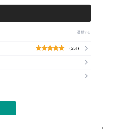
通報する
(551)