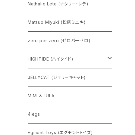
Nathalie Lete (ナタリー・レテ)
Matsuo Miyuki (松尾ミユキ)
zero per zero (ゼロパーゼロ)
HIGHTIDE (ハイタイド)
ニューレトロ
JELLYCAT (ジェリーキャット)
penco
MIMI & LULA
nahe
4legs
pppppins（ピーーーーンズ）
Egmont Toys (エグモントトイズ)