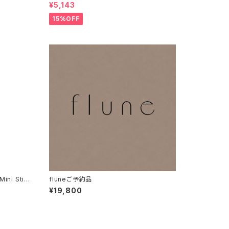
ド アイボリー | Tapestry rug Plants-Bir
¥5,143
d IV
15%OFF
ni Stic
fluneご予約品
¥19,800