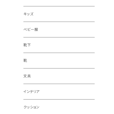
水筒
キッズ
ベビー服
靴下
靴
文具
インテリア
クッション