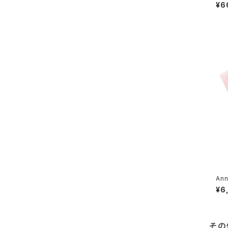
| P
¥6
ヨークシャーテリア
キャバリア
ジャックラッセル
パピヨン
イタリアングレーハウンド
ゴールデンレトリバー
An
ブルドック
¥6
ボストンテリア
その