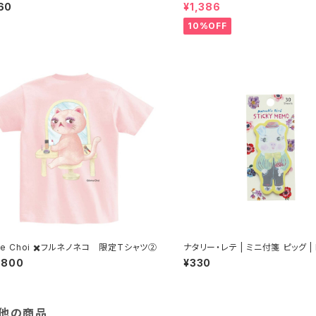
OINT STICKER-DOG
ミンカップ Sサイズ 【タイ製】
60
¥1,386
10%OFF
ne Choi ✖️フルネノネコ 限定Tシャツ②
ナタリー・レテ | ミニ付箋 ピッグ | Mi
ky memo Pig
,800
¥330
他の商品