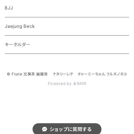
フレンチブルドッグ
ゾウ
Richard Scarry (リチャード・スキャリー)
BJJ
ビーグル
トリ
おぱんちゅうさぎ/んぽちゃむ
Jaejung Beck
ポメラニアン
キーホルダー
コーギー
チワワ
© Flune 文房具 猫雑貨 ナタリーレテ チャーミーちゃん フルネノネコ
Powered by
パグ
ピジョンフリーゼ
シーズー
ショップに質問する