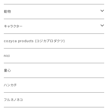
動物
ネコ
キャラクター
イヌ
スヌーピー
cozyca products (コジカプロダクツ)
トイプードル
ウザギ
モンチッチ
nici
柴犬
パンダ
ムーミン
童心
ダックスフンド
リス
ちいかわ
ハンカチ
シュナウザー
クマ
ミッフィー
フルネノネコ