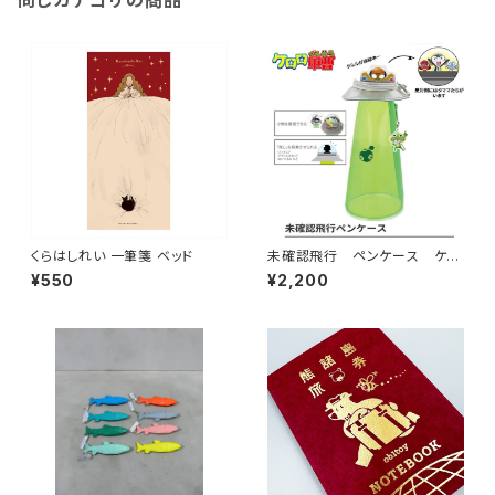
同じカテゴリの商品
くらはしれい 一筆箋 ベッド
未確認飛行 ペンケース ケロ
ロ軍曹
¥550
¥2,200