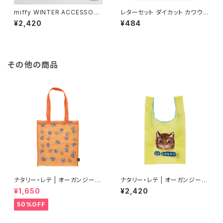
miffy WINTER ACCESSORY
レターセット ダイカット カワウソ
S MINI イヤマフチャーム ミッフ
柄
¥2,420
¥484
ィー
その他の商品
ナタリー・レテ | オーガンジート
ナタリー・レテ | オーガンジーバ
ートバッグ グレーキャット | Org
ッグ S マヤ | Organdy Bag S
¥1,650
¥2,420
andy Tote bag Gray cat
Maya
50%OFF