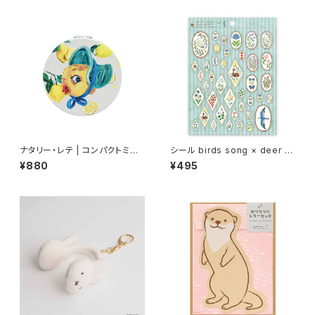
ナタリー・レテ | コンパクトミラ
シール birds song × deer dr
ー ひよこ | Compact mirror
eam seal /浅野みどり
¥880
¥495
Chick