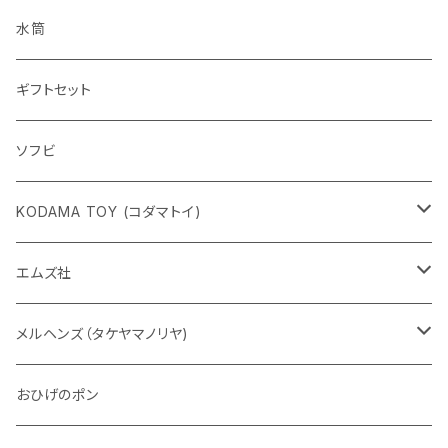
水筒
ギフトセット
ソフビ
KODAMA TOY (コダマトイ)
チャーミーちゃん
エムズ社
五型動物
デコちゃん
メルヘンズ（タケヤマノリヤ)
Eddie パンダ
クマちゃん
ケロペチーノ
おひげのポン