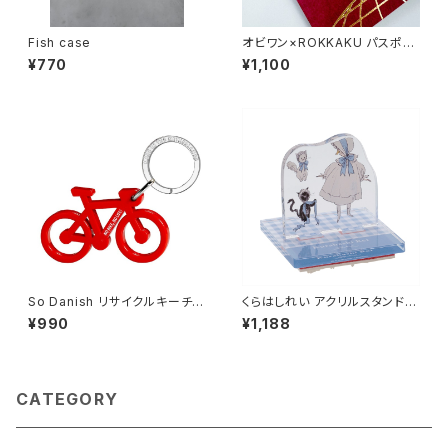
Fish case
オビワン×ROKKAKU パスポー
ト風ノート
¥770
¥1,100
So Danish リサイクルキーチェ
くらはしれい アクリルスタンドス
ーン (バイク)
タンプ/BU
¥990
¥1,188
CATEGORY