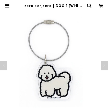
zero per zero | DOG 1 (WHITE
PUPPY) | Objet Keyring | Flun
e 文房具 猫雑貨 ナタリーレテ チ
ャーミーちゃん フルネノネコ