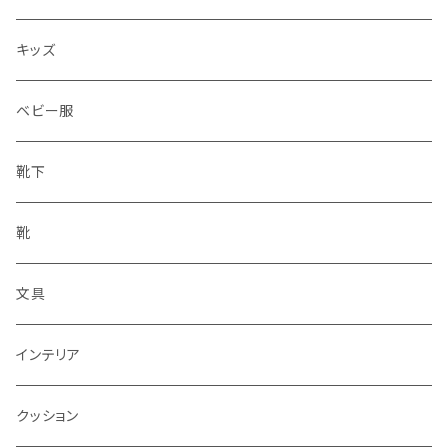
水筒
キッズ
ベビー服
靴下
靴
文具
インテリア
クッション