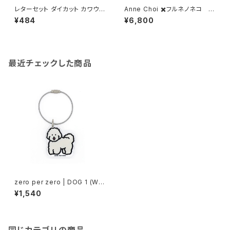
レターセット ダイカット カワウソ
Anne Choi ✖️フルネノネコ 限
柄
定Tシャツ②
¥484
¥6,800
最近チェックした商品
zero per zero | DOG 1 (WHI
TE PUPPY) | Objet Keyring
¥1,540