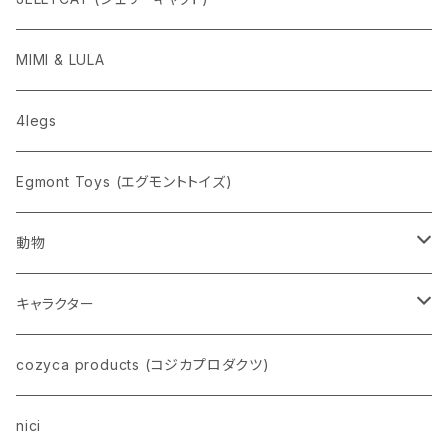
penco
MIMI & LULA
nahe
4legs
pppppins（ピーーーーンズ）
Egmont Toys (エグモントトイズ)
動物
ネコ
キャラクター
イヌ
スヌーピー
cozyca products (コジカプロダクツ)
トイプードル
ウザギ
モンチッチ
nici