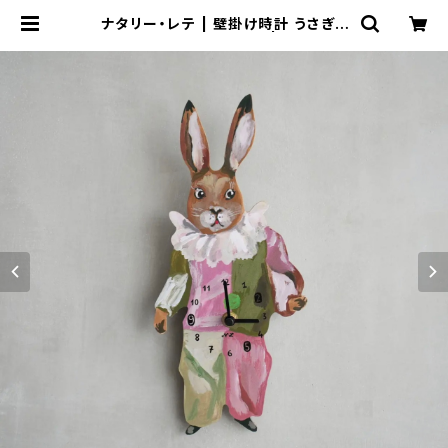
ナタリー・レテ | 壁掛け時計 うさぎ |
Diecut Clock rabbit | Flune 文
房具 猫雑貨 ナタリーレテ チャー
ミーちゃん フルネノネコ