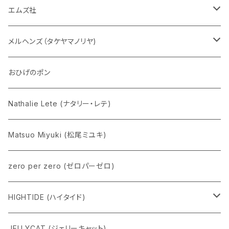
チャーミーちゃん
エムズ社
五型動物
デコちゃん
メルヘンズ（タケヤマノリヤ)
Eddie パンダ
クマちゃん
ケロペチーノ
おひげのポン
Nathalie Lete (ナタリー・レテ)
Matsuo Miyuki (松尾ミユキ)
zero per zero (ゼロパーゼロ)
HIGHTIDE (ハイタイド)
ニューレトロ
JELLYCAT (ジェリーキャット)