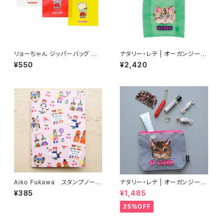
リョーちゃん ジッパーバッグ M
ナタリー・レテ | オーガンジーバ
（6枚入り）
ッグ S ブルーアイ | Organdy
¥550
¥2,420
Bag S Blue eye
Aiko Fukawa スタンプノー
ナタリー・レテ | オーガンジーポ
ト Collect your Joy
ーチ マヤ | Organdy Pouch
¥385
¥1,485
Maya
25%OFF