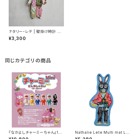
ナタリー・レテ | 壁掛け時計 う
さぎ | Diecut Clock rabbit
¥3,300
同じカテゴリの商品
『なかよしチャーミーちゃん』15c
Nathalie Lete Multi mat L R
mのMiniブラインドBOX ６個
EGLISSE