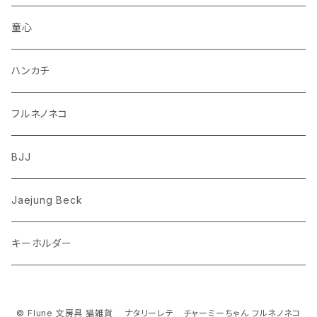
柴犬
パンダ
ムーミン
童心
ダックスフンド
リス
ちいかわ
ハンカチ
シュナウザー
クマ
ミッフィー
フルネノネコ
フレンチブルドッグ
ゾウ
Richard Scarry (リチャード・スキャリー)
BJJ
ビーグル
トリ
おぱんちゅうさぎ/んぽちゃむ
Jaejung Beck
ポメラニアン
キーホルダー
コーギー
チワワ
© Flune 文房具 猫雑貨 ナタリーレテ チャーミーちゃん フルネノネコ