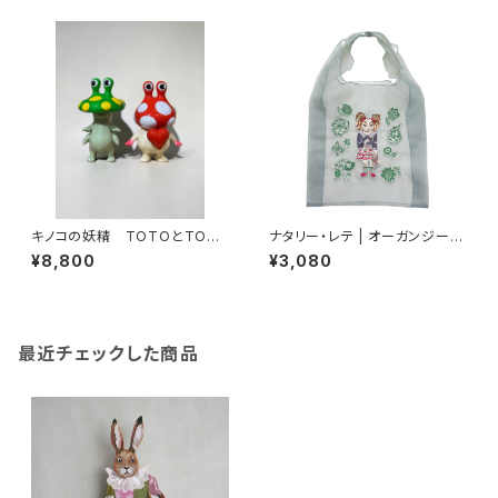
キノコの妖精 TOTOとTOM
ナタリー・レテ | オーガンジーバ
OSHI
ッグ | Organdy Bag Dog
¥8,800
¥3,080
最近チェックした商品