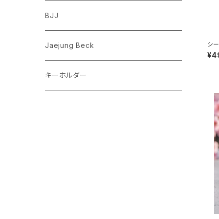
フレンチブルドッグ
ゾウ
Richard Scarry (リチャード・スキャリー)
BJJ
ビーグル
トリ
おぱんちゅうさぎ/んぽちゃむ
シー
Jaejung Beck
イ
¥4
ポメラニアン
キーホルダー
コーギー
チワワ
パグ
ピジョンフリーゼ
シーズー