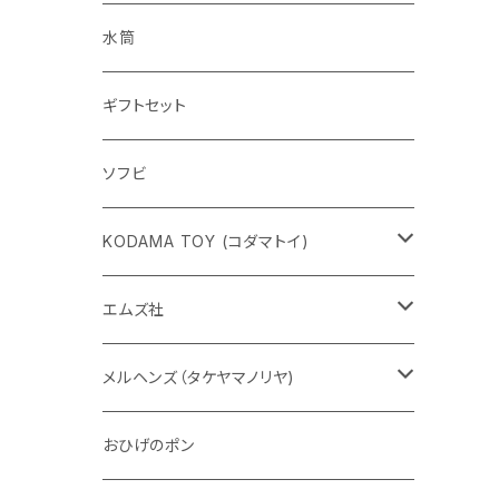
水筒
ギフトセット
ソフビ
KODAMA TOY (コダマトイ)
チャーミーちゃん
エムズ社
五型動物
デコちゃん
メルヘンズ（タケヤマノリヤ)
Eddie パンダ
クマちゃん
ケロペチーノ
おひげのポン