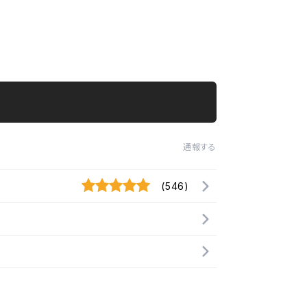
通報する
(546)