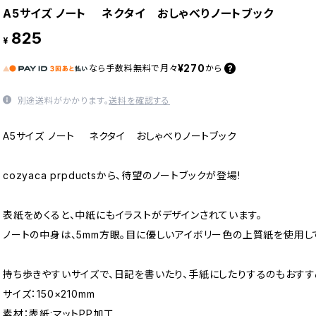
A5サイズ ノート ネクタイ おしゃべりノートブック
825
¥
¥270
なら
手数料無料で
月々
から
別途送料がかかります。
送料を確認する
A5サイズ ノート ネクタイ おしゃべりノートブック
cozyaca prpductsから、待望のノートブックが登場!
表紙をめくると、中紙にもイラストがデザインされています。
ノートの中身は、5mm方眼。目に優しいアイボリー色の上質紙を使用し
持ち歩きやすいサイズで、日記を書いたり、手紙にしたりするのもおすす
サイズ：150×210mm
素材：表紙:マットPP加工