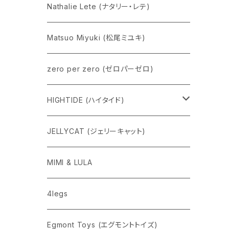
Nathalie Lete (ナタリー・レテ)
Matsuo Miyuki (松尾ミユキ)
zero per zero (ゼロパーゼロ)
HIGHTIDE (ハイタイド)
ニューレトロ
JELLYCAT (ジェリーキャット)
penco
MIMI & LULA
nahe
4legs
pppppins（ピーーーーンズ）
Egmont Toys (エグモントトイズ)