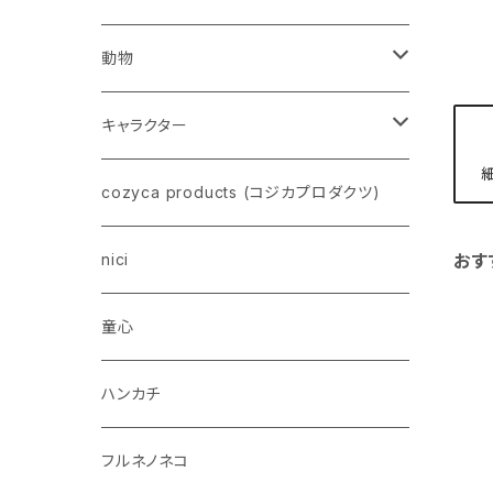
動物
ネコ
キャラクター
イヌ
スヌーピー
cozyca products (コジカプロダクツ)
トイプードル
ウザギ
モンチッチ
nici
おす
柴犬
パンダ
ムーミン
童心
ダックスフンド
リス
ちいかわ
ハンカチ
シュナウザー
クマ
ミッフィー
フルネノネコ