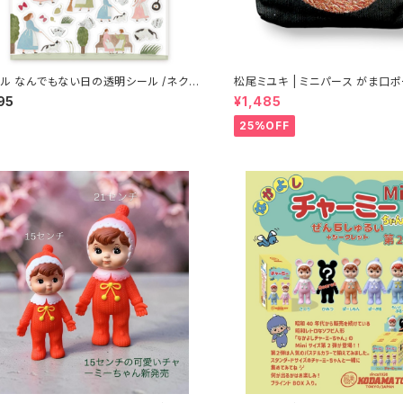
ル なんでもない日の透明シール /ネクタ
松尾ミユキ | ミニパース がま口ポ
ク | Mini Purse black
95
¥1,485
25%OFF