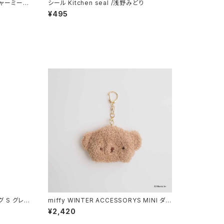
チャーミーち
シール Kitchen seal /浅野みどり
¥495
 S グレ
miffy WINTER ACCESSORYS MINI ダイ
y cat
カットニット帽チャーム ボリス
¥2,420