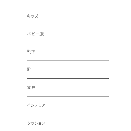
水筒
キッズ
ベビー服
靴下
靴
文具
インテリア
クッション