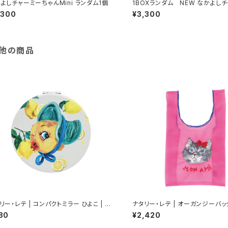
なかよしチャーミーちゃんMini ランダム1個
1BOXランダム NEW なかよし
ゃんMini第2弾
,300
¥3,300
他の商品
リー・レテ | コンパクトミラー ひよこ | C
ナタリー・レテ | オーガンジーバッグ
act mirror Chick
ーキャット | Organdy Bag S Gra
80
¥2,420