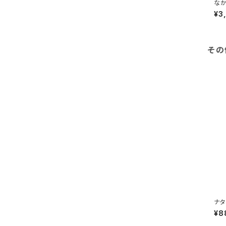
ヨークシャーテリア
¥3
キャバリア
その
ジャックラッセル
パピヨン
イタリアングレーハウンド
ゴールデンレトリバー
ブルドック
ナタ
omp
ボストンテリア
¥8