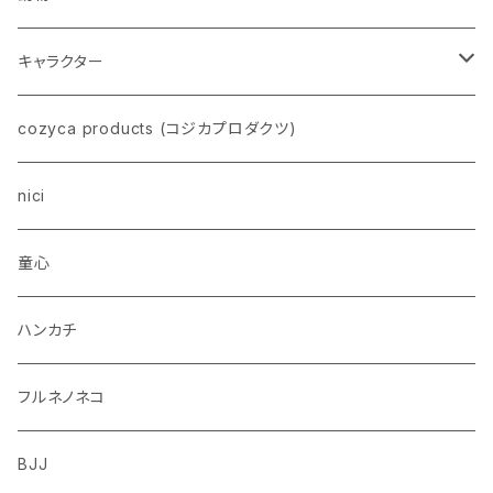
ネコ
キャラクター
イヌ
スヌーピー
cozyca products (コジカプロダクツ)
トイプードル
ウザギ
モンチッチ
nici
柴犬
パンダ
ムーミン
童心
ダックスフンド
リス
ちいかわ
ハンカチ
シュナウザー
クマ
ミッフィー
フルネノネコ
フレンチブルドッグ
ゾウ
Richard Scarry (リチャード・スキャリー)
BJJ