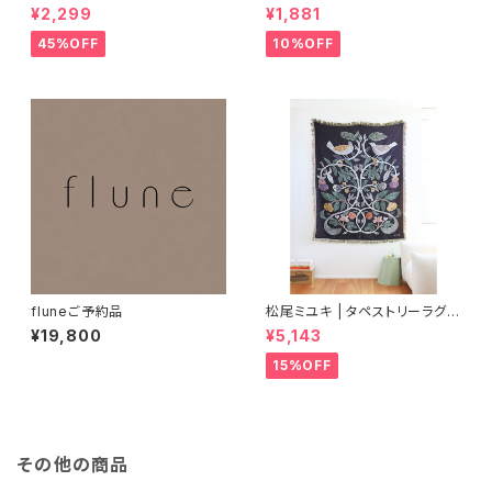
キッズボアリュック グレー
チャーム MIFFY
¥2,299
¥1,881
45%OFF
10%OFF
fluneご予約品
松尾ミユキ | タペストリーラグ
プランツバード ブラック | Tape
¥19,800
¥5,143
stry rug Plants-Bird BK
15%OFF
その他の商品