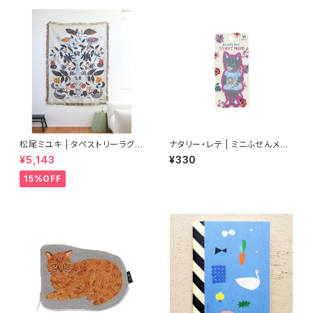
松尾ミユキ | タペストリーラグ
ナタリー・レテ | ミニふせんメモ
プランツバード アイボリー | Ta
ブラックキャット | Mini Sticky
¥5,143
¥330
pestry rug Plants-Bird IV
memo Black cat
15%OFF