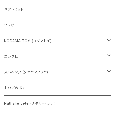
ギフトセット
ソフビ
KODAMA TOY (コダマトイ)
チャーミーちゃん
エムズ社
五型動物
デコちゃん
メルヘンズ（タケヤマノリヤ)
Eddie パンダ
クマちゃん
ケロペチーノ
おひげのポン
Nathalie Lete (ナタリー・レテ)