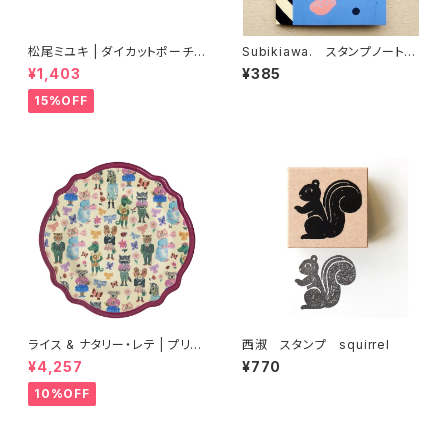
松尾ミユキ | ダイカットポーチ |
Subikiawa. スタンプノート
Diecut pouch Shima
Life Objects
¥1,403
¥385
15%OFF
ライス & ナタリー・レテ | プリン
西淑 スタンプ squirrel
トメラミンディナープレート ボル
¥4,257
¥770
ドー【タイ製】
10%OFF