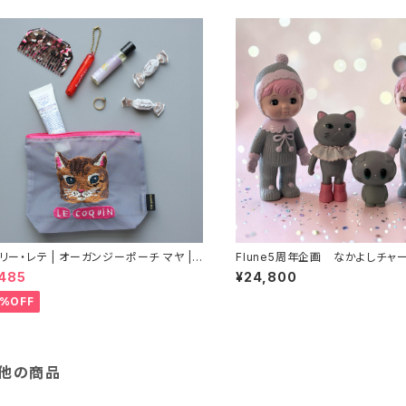
リー・レテ | オーガンジーポーチ マヤ |
Flune5周年企画 なかよしチャ
andy Pouch Maya
んとフルネノネコ
,485
¥24,800
5%OFF
他の商品