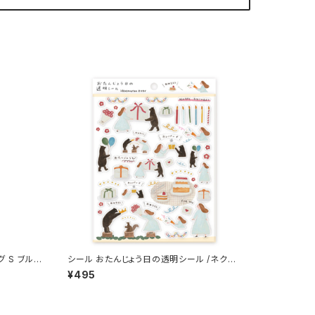
 S ブル
シール おたんじょう日の透明シール /ネクタ
eye
イ
¥495