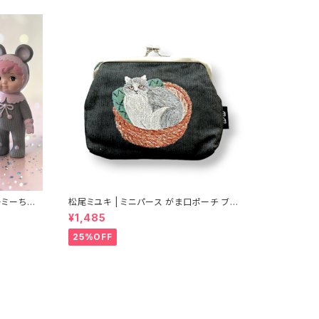
ーミーちゃ
松尾ミユキ | ミニパース がま口ポーチ ブラッ
ク | Mini Purse black
¥1,485
25%OFF