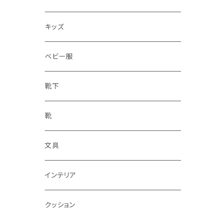
水筒
キッズ
ベビー服
靴下
靴
文具
インテリア
クッション