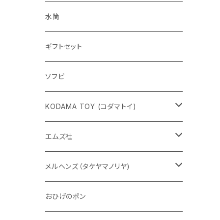
水筒
ギフトセット
ソフビ
KODAMA TOY (コダマトイ)
チャーミーちゃん
エムズ社
五型動物
デコちゃん
メルヘンズ（タケヤマノリヤ)
Eddie パンダ
クマちゃん
ケロペチーノ
おひげのポン