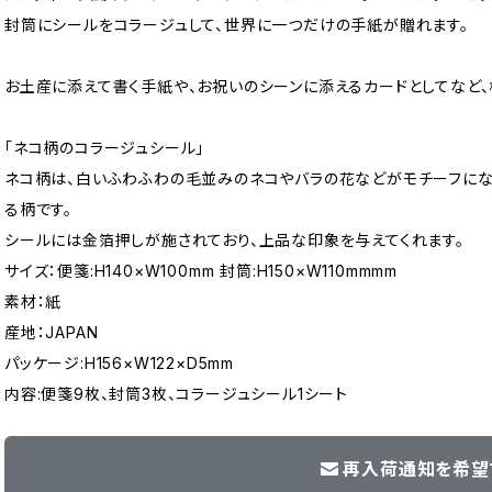
封筒にシールをコラージュして、世界に一つだけの手紙が贈れます。
お土産に添えて書く手紙や、お祝いのシーンに添えるカードとしてなど
「ネコ柄のコラージュシール」
ネコ柄は、白いふわふわの毛並みのネコやバラの花などがモチーフにな
る柄です。
シールには金箔押しが施されており、上品な印象を与えてくれます。
サイズ：便箋:H140×W100mm 封筒:H150×W110mmmm
素材：紙
産地：JAPAN
パッケージ:H156×W122×D5mm
内容:便箋9枚、封筒3枚、コラージュシール1シート
再入荷通知を希望