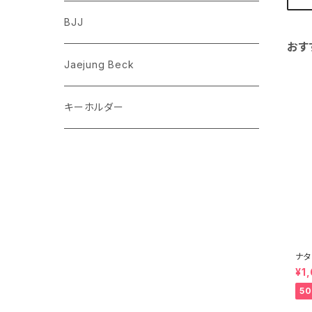
フレンチブルドッグ
ゾウ
Richard Scarry (リチャード・スキャリー)
BJJ
おす
ビーグル
トリ
おぱんちゅうさぎ/んぽちゃむ
Jaejung Beck
ポメラニアン
キーホルダー
コーギー
チワワ
パグ
ピジョンフリーゼ
ナタ
レーキ
¥1
at
シーズー
5