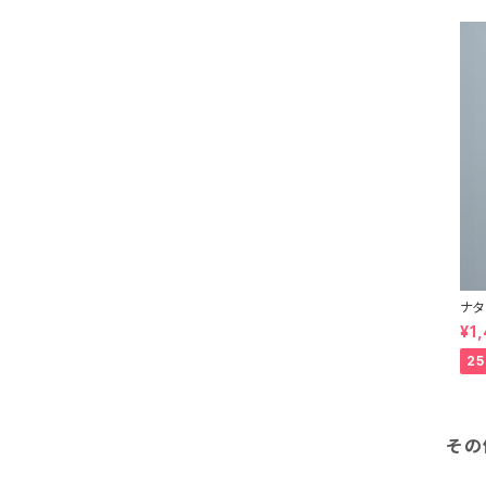
ヨークシャーテリア
キャバリア
ジャックラッセル
パピヨン
イタリアングレーハウンド
ナタ
Org
¥1
ゴールデンレトリバー
2
ブルドック
その
ボストンテリア