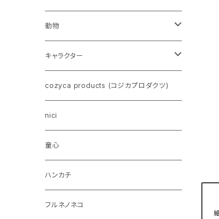
動物
ネコ
キャラクター
イヌ
スヌーピー
cozyca products (コジカプロダクツ)
トイプードル
ウザギ
モンチッチ
nici
柴犬
パンダ
ムーミン
童心
ダックスフンド
リス
ちいかわ
ハンカチ
シュナウザー
クマ
ミッフィー
フルネノネコ