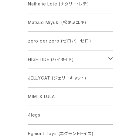
Nathalie Lete (ナタリー・レテ)
Matsuo Miyuki (松尾ミユキ)
zero per zero (ゼロパーゼロ)
HIGHTIDE (ハイタイド)
ニューレトロ
JELLYCAT (ジェリーキャット)
penco
MIMI & LULA
nahe
4legs
pppppins（ピーーーーンズ）
Egmont Toys (エグモントトイズ)