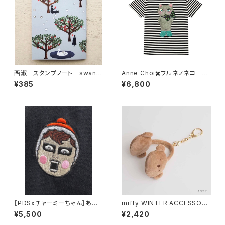
西淑 スタンプノート swan f
Anne Choi✖️フルネノネコ 限
orest
定Tシャツ①
¥385
¥6,800
［PDSxチャーミーちゃん］あい
miffy WINTER ACCESSORY
つチャーミー刺繍TEE
S MINI イヤマフチャーム ボリ
¥5,500
¥2,420
ス