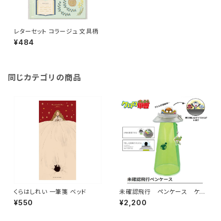
レターセット コラージュ 文具柄
¥484
同じカテゴリの商品
くらはしれい 一筆箋 ベッド
未確認飛行 ペンケース ケロ
ロ軍曹
¥550
¥2,200