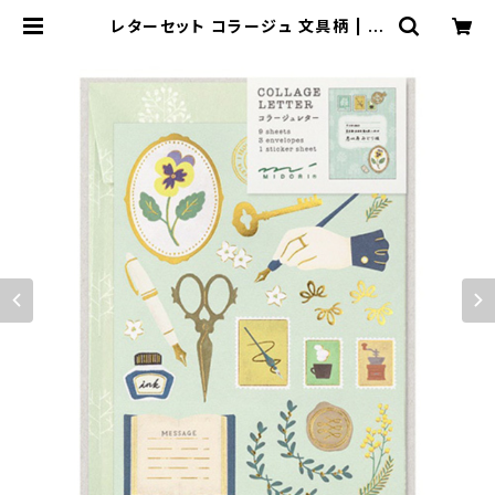
レターセット コラージュ 文具柄 | Fl
une 文房具 猫雑貨 ナタリーレテ
チャーミーちゃん フルネノネコ