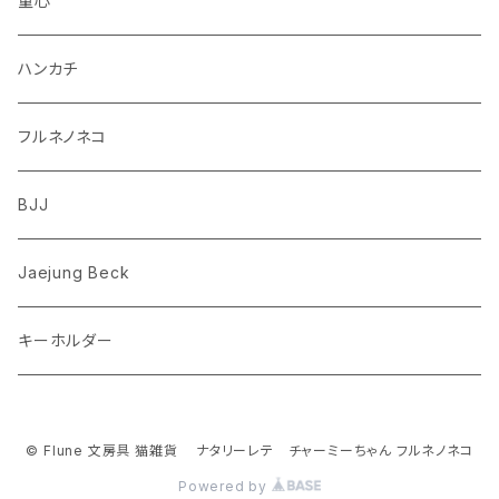
童心
ダックスフンド
リス
ちいかわ
ハンカチ
シュナウザー
クマ
ミッフィー
フルネノネコ
フレンチブルドッグ
ゾウ
Richard Scarry (リチャード・スキャリー)
BJJ
ビーグル
トリ
おぱんちゅうさぎ/んぽちゃむ
Jaejung Beck
ポメラニアン
キーホルダー
コーギー
チワワ
© Flune 文房具 猫雑貨 ナタリーレテ チャーミーちゃん フルネノネコ
Powered by