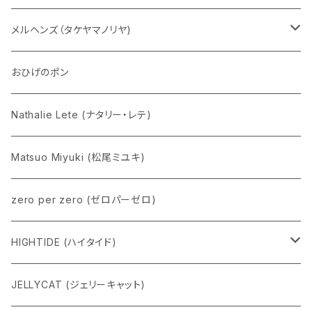
五型動物
デコちゃん
メルヘンズ（タケヤマノリヤ)
Eddie パンダ
クマちゃん
ケロペチーノ
おひげのポン
Nathalie Lete (ナタリー・レテ)
Matsuo Miyuki (松尾ミユキ)
zero per zero (ゼロパーゼロ)
HIGHTIDE (ハイタイド)
ニューレトロ
JELLYCAT (ジェリーキャット)