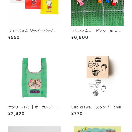
リョーちゃん ジッパーバッグ M
フルネノネコ ピンク new ソ
（6枚入り）
フビ
¥550
¥6,600
ナタリー・レテ | オーガンジーバ
Subikiawa. スタンプ chill
ッグ S ブルーアイ | Organdy
¥2,420
¥770
Bag S Blue eye