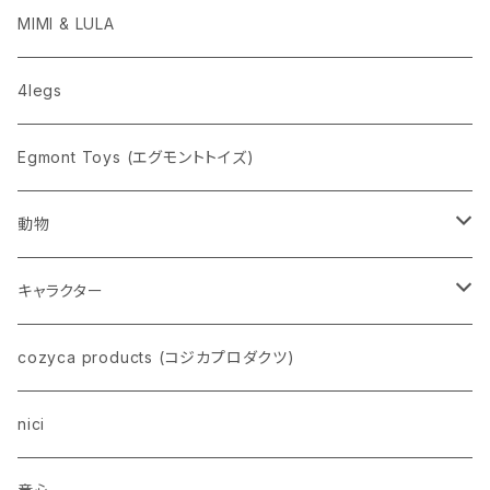
penco
MIMI & LULA
nahe
4legs
pppppins（ピーーーーンズ）
Egmont Toys (エグモントトイズ)
動物
ネコ
キャラクター
イヌ
スヌーピー
cozyca products (コジカプロダクツ)
トイプードル
ウザギ
モンチッチ
nici
柴犬
パンダ
ムーミン