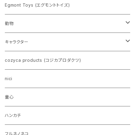
pppppins（ピーーーーンズ）
Egmont Toys (エグモントトイズ)
動物
ネコ
キャラクター
イヌ
スヌーピー
cozyca products (コジカプロダクツ)
トイプードル
ウザギ
モンチッチ
nici
柴犬
パンダ
ムーミン
童心
ダックスフンド
リス
ちいかわ
ハンカチ
シュナウザー
クマ
ミッフィー
フルネノネコ