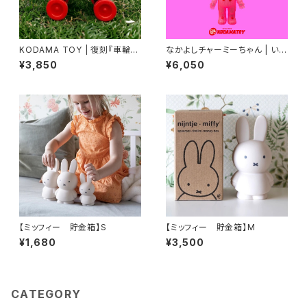
KODAMA TOY | 復刻『車輪付
なかよしチャーミーちゃん | いち
きせっちゃんパンダ』 ソフビ
ごソーダチャーミーちゃん
¥3,850
¥6,050
【ミッフィー 貯金箱】S
【ミッフィー 貯金箱】M
¥1,680
¥3,500
CATEGORY