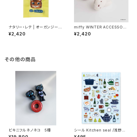
ナタリー・レテ | オーガンジーバ
miffy WINTER ACCESSORY
ッグ S マヤ | Organdy Bag S
S MINI イヤマフチャーム ミッフ
¥2,420
¥2,420
Maya
ィー
その他の商品
ビキニフルネノネコ 5種
シール Kitchen seal /浅野み
どり
¥19,800
¥495