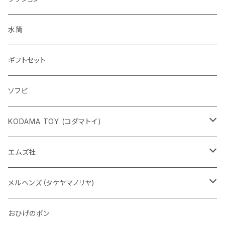
水筒
ギフトセット
ソフビ
KODAMA TOY (コダマトイ)
チャーミーちゃん
エムズ社
五型動物
デコちゃん
メルヘンズ（タケヤマノリヤ)
Eddie パンダ
クマちゃん
ケロペチーノ
おひげのポン