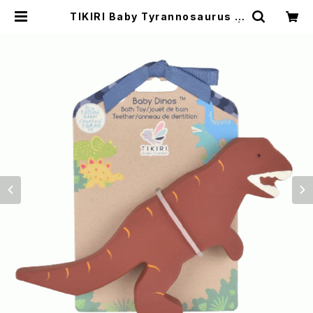
TIKIRI Baby Tyrannosaurus R
ex Rubber Toy 恐竜 歯固め |
Flune 文房具 猫雑貨 ナタリーレ
テ チャーミーちゃん フルネノネコ