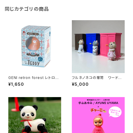
同じカテゴリの商品
GENI retron forest レトロン
フルネノネコの箪笥 ワードロ
フォレスト まわるおきあがりこぼ
ーブ
¥1,650
¥5,000
し おとぼけTeddy -テディ-