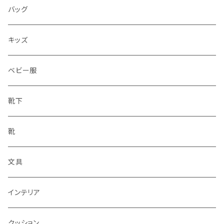
水筒
バッグ
水筒
キッズ
ベビー服
靴下
靴
文具
インテリア
クッション