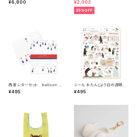
¥6,800
¥2,002
fy Rectangle tote bag Dog
35%OFF
西淑 レターセット balloon gi
シール おたんじょう日の透明シ
rl
ール /ネクタイ
¥495
¥495