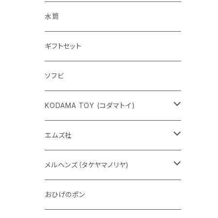
水筒
ギフトセット
ソフビ
KODAMA TOY (コダマトイ)
チャーミーちゃん
エムズ社
五型動物
デコちゃん
メルヘンズ（タケヤマノリヤ)
Eddie パンダ
クマちゃん
ケロペチーノ
おひげのポン