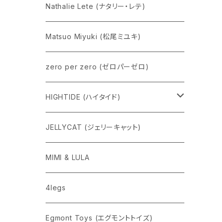
Nathalie Lete (ナタリー・レテ)
Matsuo Miyuki (松尾ミユキ)
zero per zero (ゼロパーゼロ)
HIGHTIDE (ハイタイド)
ニューレトロ
JELLYCAT (ジェリーキャット)
penco
MIMI & LULA
nahe
4legs
pppppins（ピーーーーンズ）
Egmont Toys (エグモントトイズ)