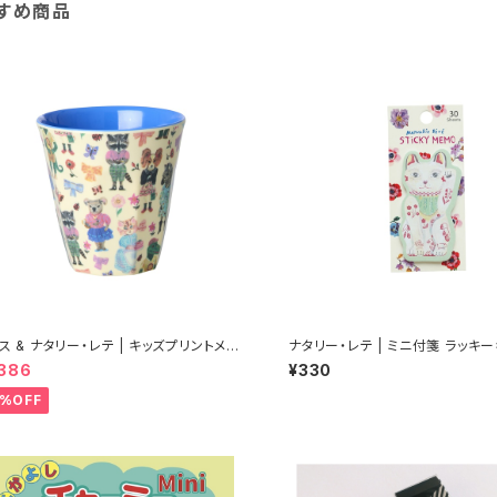
すめ商品
ス & ナタリー・レテ | キッズプリントメラ
ナタリー・レテ | ミニ付箋 ラッキー
カップ Sサイズ 【タイ製】
Mini Sticky memo Lucky cat
,386
¥330
0%OFF