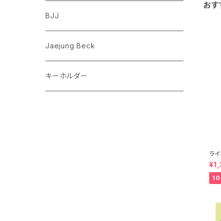
おす
フレンチブルドッグ
ゾウ
Richard Scarry (リチャード・スキャリー)
BJJ
ビーグル
トリ
おぱんちゅうさぎ/んぽちゃむ
Jaejung Beck
ポメラニアン
キーホルダー
コーギー
チワワ
パグ
ライ
ミン
¥1
ピジョンフリーゼ
1
シーズー