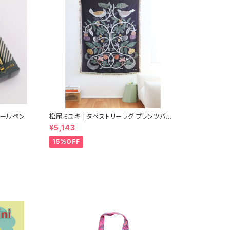
ボールペン
松尾ミユキ | タペストリーラグ プランツバー
ド ブラック | Tapestry rug Plants-Bird B
¥5,143
K
15%OFF