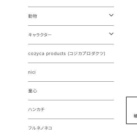
動物
ネコ
キャラクター
イヌ
スヌーピー
cozyca products (コジカプロダクツ)
トイプードル
ウザギ
モンチッチ
nici
柴犬
パンダ
ムーミン
童心
ダックスフンド
リス
ちいかわ
ハンカチ
シュナウザー
クマ
ミッフィー
フルネノネコ