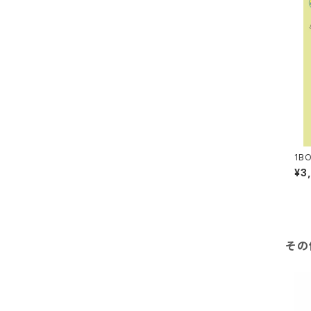
ヨークシャーテリア
キャバリア
ジャックラッセル
パピヨン
1B
ゃん
イタリアングレーハウンド
¥3
ゴールデンレトリバー
その
ブルドック
ボストンテリア