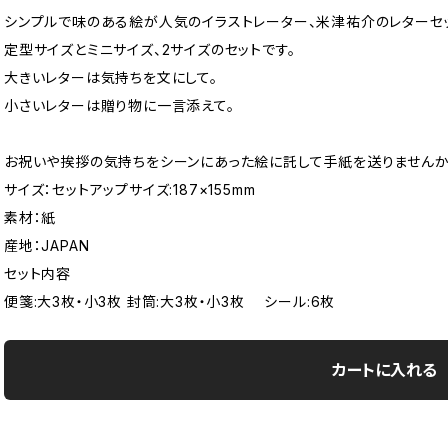
シンプルで味のある絵が人気のイラストレーター、米津祐介のレターセッ
定型サイズとミニサイズ、2サイズのセットです。
大きいレターは気持ちを文にして。
小さいレターは贈り物に一言添えて。
お祝いや挨拶の気持ちをシーンにあった絵に託して手紙を送りませんか
サイズ：セットアップサイズ:187×155mm
素材：紙
産地：JAPAN
セット内容
便箋:大3枚・小3枚 封筒:大3枚・小3枚 シール:6枚
カートに入れる