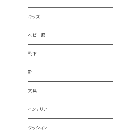
水筒
キッズ
ベビー服
靴下
靴
文具
インテリア
クッション