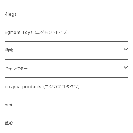
nahe
4legs
pppppins（ピーーーーンズ）
Egmont Toys (エグモントトイズ)
動物
ネコ
キャラクター
イヌ
スヌーピー
cozyca products (コジカプロダクツ)
トイプードル
ウザギ
モンチッチ
nici
柴犬
パンダ
ムーミン
童心