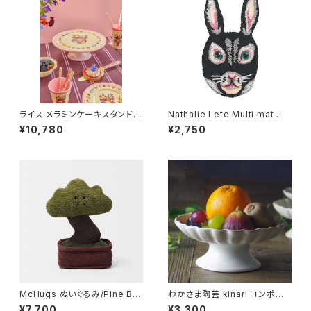
ライス メラミンケーキスタンド
Nathalie Lete Multi mat M
ナタリーレテ ピンク
REGLISSE
¥10,780
¥2,750
McHugs ぬいぐるみ/Pine Bo
わかさま陶芸 kinari コンポート
nsai
皿L 一番大きいサイズ
¥7,700
¥3,300