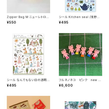
Zipper Bag M ニューレトロ
シール Kitchen seal /浅野み
ジッパーバッグ M （6枚入り）
どり
¥550
¥495
シール なんでもない日の透明シ
フルネノネコ ピンク new ソ
ール /ネクタイ
フビ
¥495
¥6,600