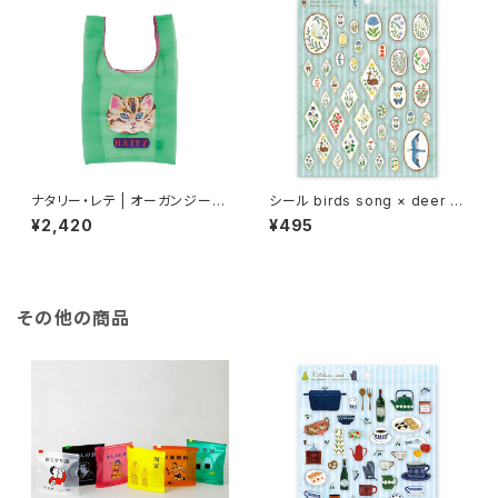
ナタリー・レテ | オーガンジーバ
シール birds song × deer dr
ッグ S ブルーアイ | Organdy
eam seal /浅野みどり
¥2,420
¥495
Bag S Blue eye
その他の商品