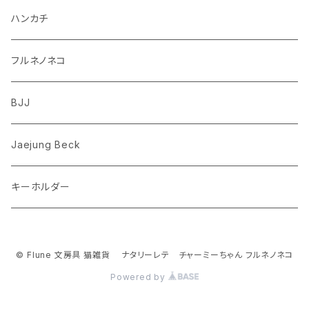
ダックスフンド
リス
ちいかわ
ハンカチ
シュナウザー
クマ
ミッフィー
フルネノネコ
フレンチブルドッグ
ゾウ
Richard Scarry (リチャード・スキャリー)
BJJ
ビーグル
トリ
おぱんちゅうさぎ/んぽちゃむ
Jaejung Beck
ポメラニアン
キーホルダー
コーギー
チワワ
© Flune 文房具 猫雑貨 ナタリーレテ チャーミーちゃん フルネノネコ
Powered by
パグ