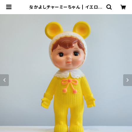
なかよしチャーミーちゃん | イエロー
| くま耳 | Flune 文房具 猫雑貨 ナ
タリーレテ チャーミーちゃん フルネ
ノネコ