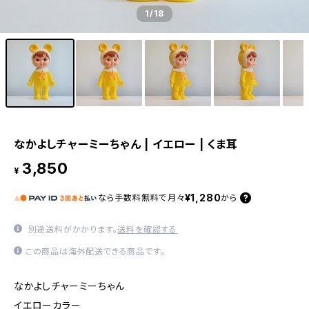
1
/18
なかよしチャーミーちゃん | イエロー | くま耳
3,850
¥
¥1,280
なら
手数料無料で
月々
から
別途送料がかかります。
送料を確認する
この商品は海外配送できる商品です。
なかよしチャーミーちゃん
イエローカラー