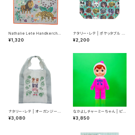
Nathalie Lete Handkerchie
ナタリー・レテ | ポケッタブル ド
f Jungle-Gray
ッグス-グリーン | Pocketable
¥1,320
¥2,200
Dogs-GR
ナタリー・レテ | オーガンジーバ
なかよしチャーミーちゃん | ピン
ッグ | Organdy Bag Dog
ク | ポンポン
¥3,080
¥3,850