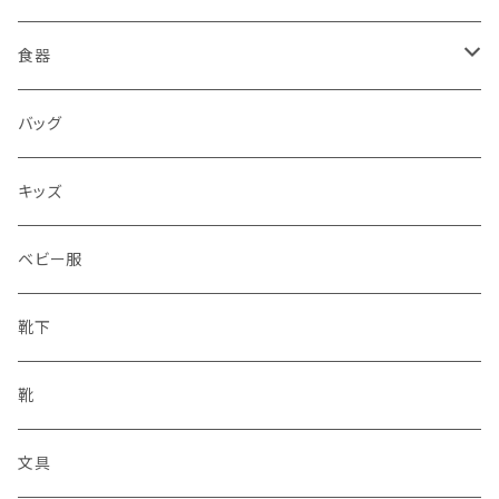
食器
水筒
バッグ
水筒
キッズ
ベビー服
靴下
靴
文具