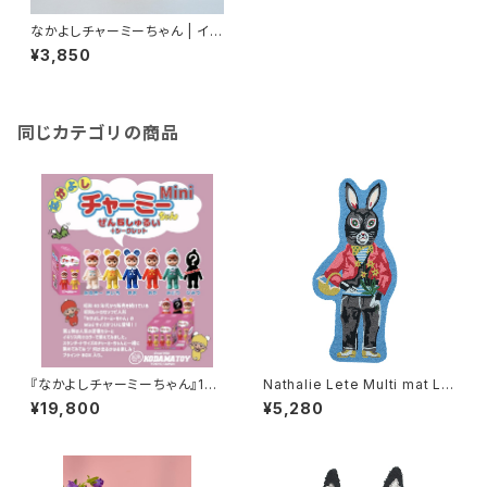
なかよしチャーミーちゃん | イエ
ロー | くま耳
¥3,850
同じカテゴリの商品
『なかよしチャーミーちゃん』15c
Nathalie Lete Multi mat L R
mのMiniブラインドBOX ６個
EGLISSE
¥19,800
¥5,280
入りセット