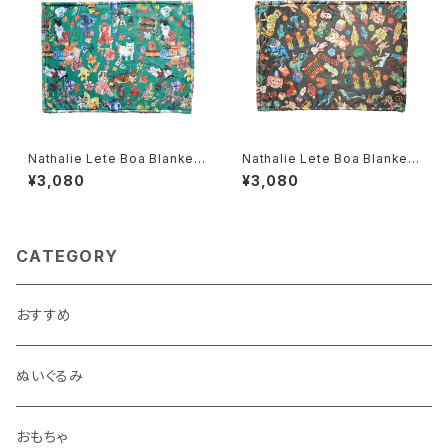
Nathalie Lete Boa Blanket
Nathalie Lete Boa Blanket
Cats
Circus
¥3,080
¥3,080
CATEGORY
おすすめ
ぬいぐるみ
おもちゃ