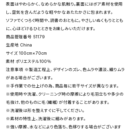
表面はやわらかく、なめらかな肌触り。裏面にはボア素材を使用
し、空気を含んだような軽やかなあたたかさに包まれます。
ソファでくつろぐ時間や、読書のおともに。やさしいぬくもりととも
に、心ほどけるひとときをお楽しみいただけます。
商品管理番号 51179
生産地 China
サイズ 100cm×70cm
素材 ポリエステル100％
注意事項 ※製造工程上、デザインのズレ、色ムラや濃淡、織りムラ
がある場合がございます。
※手作業での仕上げの為、商品毎に若干サイズが異なります。
※使用時や洗濯、クリーニング時の摩擦により毛羽立ちや多少の
毛抜け、他のものに毛（繊維）が付着することがあります。
※洗濯後は形を整えすぐに干してください。
※素材の特性上、洗濯後に縮みがあります。
※強い摩擦、水などにより色落ち、色移りする場合がございます