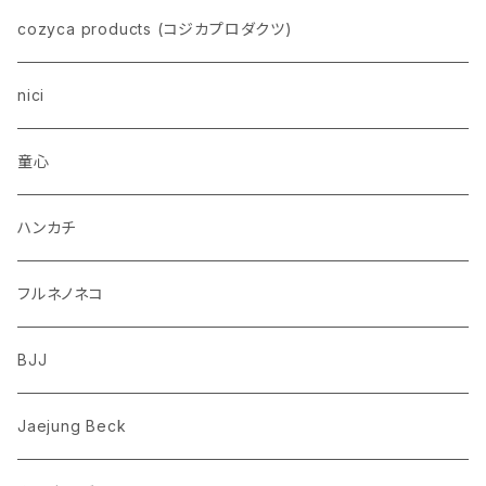
イヌ
スヌーピー
cozyca products (コジカプロダクツ)
トイプードル
ウザギ
モンチッチ
nici
柴犬
パンダ
ムーミン
童心
ダックスフンド
リス
ちいかわ
ハンカチ
シュナウザー
クマ
ミッフィー
フルネノネコ
フレンチブルドッグ
ゾウ
Richard Scarry (リチャード・スキャリー)
BJJ
ビーグル
トリ
おぱんちゅうさぎ/んぽちゃむ
Jaejung Beck
ポメラニアン