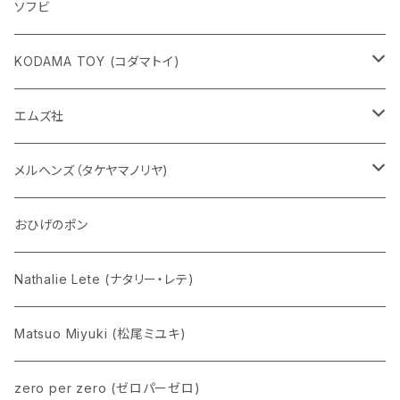
ソフビ
KODAMA TOY (コダマトイ)
チャーミーちゃん
エムズ社
五型動物
デコちゃん
メルヘンズ（タケヤマノリヤ)
Eddie パンダ
クマちゃん
ケロペチーノ
おひげのポン
Nathalie Lete (ナタリー・レテ)
Matsuo Miyuki (松尾ミユキ)
zero per zero (ゼロパーゼロ)