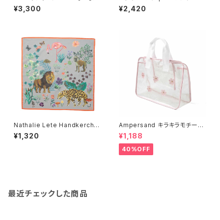
チャーミーちゃんMini第2弾
ッグ S マヤ | Organdy Bag S
¥3,300
¥2,420
Maya
Nathalie Lete Handkerchie
Ampersand キラキラモチーフ
f Jungle-Gray
プールバッグ/PK
¥1,320
¥1,188
40%OFF
最近チェックした商品