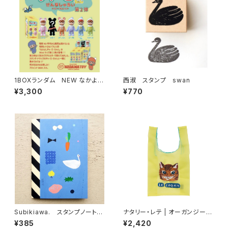
1BOXランダム NEW なかよし
西淑 スタンプ swan
チャーミーちゃんMini第2弾
¥3,300
¥770
Subikiawa. スタンプノート
ナタリー・レテ | オーガンジーバ
Life Objects
ッグ S マヤ | Organdy Bag S
¥385
¥2,420
Maya