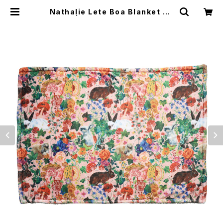
Nathalie Lete Boa Blanket Ra
bbits | Flune 文房具 猫雑貨 ナ
タリーレテ チャーミーちゃん フルネ
ノネコ