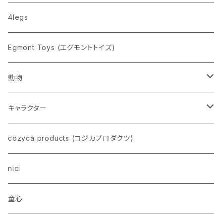
nahe
4legs
pppppins（ピーーーーンズ）
Egmont Toys (エグモントトイズ)
動物
ネコ
キャラクター
イヌ
スヌーピー
cozyca products (コジカプロダクツ)
トイプードル
ウザギ
モンチッチ
nici
柴犬
パンダ
ムーミン
童心