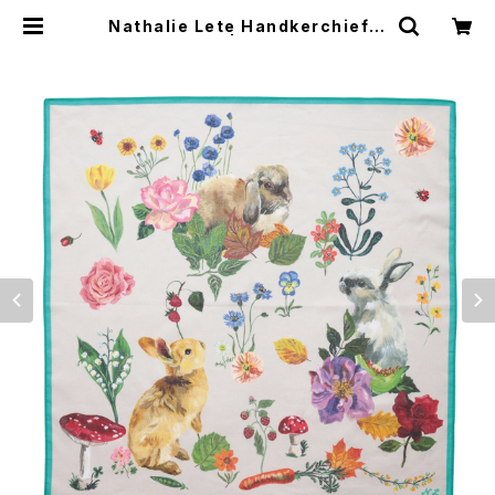
Nathalie Lete Handkerchief R
abbits-Ivory | Flune 文房具 猫雑
貨 ナタリーレテ チャーミーちゃん
フルネノネコ