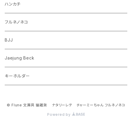
ダックスフンド
リス
ちいかわ
ハンカチ
シュナウザー
クマ
ミッフィー
フルネノネコ
フレンチブルドッグ
ゾウ
Richard Scarry (リチャード・スキャリー)
BJJ
ビーグル
トリ
おぱんちゅうさぎ/んぽちゃむ
Jaejung Beck
ポメラニアン
キーホルダー
コーギー
チワワ
© Flune 文房具 猫雑貨 ナタリーレテ チャーミーちゃん フルネノネコ
Powered by
パグ