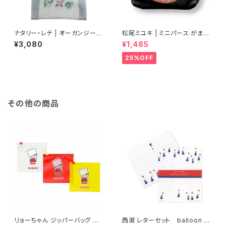
ナタリー・レテ | オーガンジーバ
松尾ミユキ | ミニパース がま口
ッグ | Organdy Bag Dog
ポーチ ブラック | Mini Purse
¥3,080
¥1,485
black
25%OFF
その他の商品
リョーちゃん ジッパーバッグ M
西淑 レターセット balloon gi