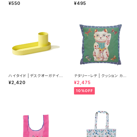
（6枚入り）
rl
¥550
¥495
ハイタイド | デスクオーガナイ
ナタリー・レテ | クッション カバ
ザー(スチール)
ー ラッキー キャット | Cushion
¥2,420
¥2,475
Cover Lucky Cat
10%OFF