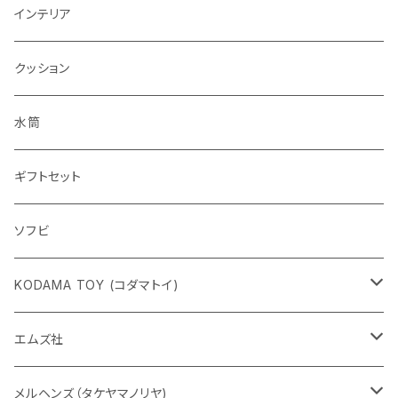
インテリア
クッション
水筒
ギフトセット
ソフビ
KODAMA TOY (コダマトイ)
チャーミーちゃん
エムズ社
五型動物
デコちゃん
メルヘンズ（タケヤマノリヤ)