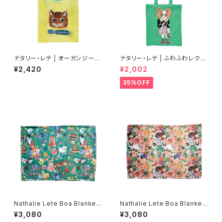
ナタリー・レテ | オーガンジーバ
ナタリー・レテ | ふわふわレクタ
ッグ S マヤ | Organdy Bag S
ングルトートバッグ ドッグ | Fluf
¥2,420
¥2,002
Maya
fy Rectangle tote bag Dog
35%OFF
Nathalie Lete Boa Blanket
Nathalie Lete Boa Blanket
Cats
Rabbits
¥3,080
¥3,080