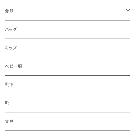
食器
水筒
バッグ
水筒
キッズ
ベビー服
靴下
靴
文具