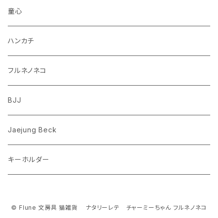
柴犬
パンダ
ムーミン
童心
ダックスフンド
リス
ちいかわ
ハンカチ
シュナウザー
クマ
ミッフィー
フルネノネコ
フレンチブルドッグ
ゾウ
Richard Scarry (リチャード・スキャリー)
BJJ
ビーグル
トリ
おぱんちゅうさぎ/んぽちゃむ
Jaejung Beck
ポメラニアン
キーホルダー
コーギー
チワワ
© Flune 文房具 猫雑貨 ナタリーレテ チャーミーちゃん フルネノネコ