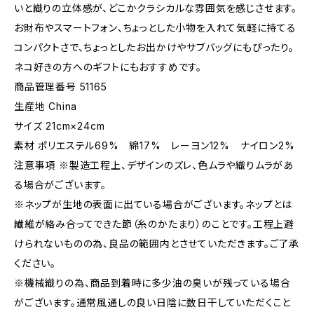
いと織りの立体感が、どこかクラシカルな雰囲気を感じさせます。
お財布やスマートフォン、ちょっとした小物を入れて気軽に持てる
コンパクトさで、ちょっとしたお出かけやサブバッグにもぴったり。
ネコ好きの方へのギフトにもおすすめです。
商品管理番号 51165
生産地 China
サイズ 21cm×24cm
素材 ポリエステル69% 綿17% レーヨン12% ナイロン2%
注意事項 ※製造工程上、デザインのズレ、色ムラや織りムラがあ
る場合がございます。
※ネップが生地の表面に出ている場合がございます。ネップとは
繊維が絡み合ってできた節（糸のかたまり）のことです。工程上避
けられないものの為、良品の範囲内とさせていただきます。ご了承
ください。
※機械織りの為、商品到着時に多少油の臭いが残っている場合
がございます。通常風通しの良い日陰に数日干していただくこと