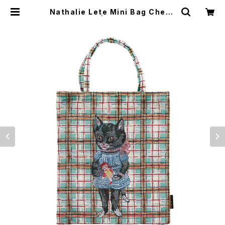
Nathalie Lete Mini Bag Check
×Black cat | Flune 文房具 猫雑
貨 ナタリーレテ チャーミーちゃん
フルネノネコ