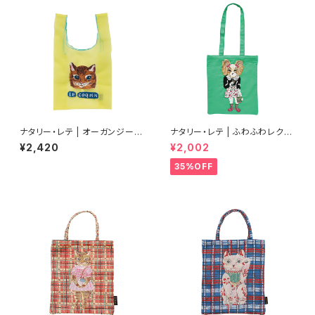
ナタリー・レテ | オーガンジーバ
ナタリー・レテ | ふわふわレクタ
ッグ S マヤ | Organdy Bag S
ングルトートバッグ ドッグ | Fluf
¥2,420
¥2,002
Maya
fy Rectangle tote bag Dog
35%OFF