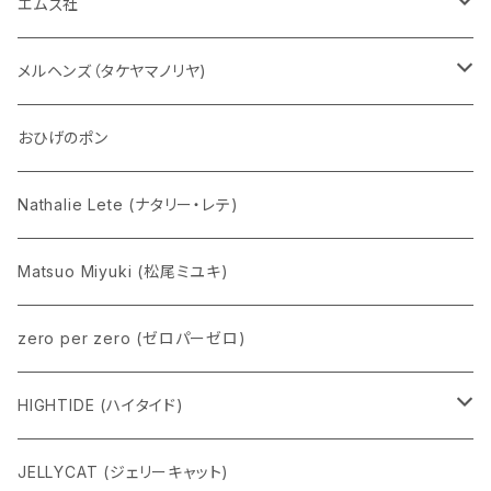
チャーミーちゃん
エムズ社
五型動物
デコちゃん
メルヘンズ（タケヤマノリヤ)
Eddie パンダ
クマちゃん
ケロペチーノ
おひげのポン
Nathalie Lete (ナタリー・レテ)
Matsuo Miyuki (松尾ミユキ)
zero per zero (ゼロパーゼロ)
HIGHTIDE (ハイタイド)
ニューレトロ
JELLYCAT (ジェリーキャット)