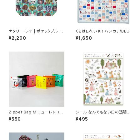
ナタリー・レテ | ポケッタブル ド
くらはしれい KR ハンカチ/BLU
ッグス-グリーン | Pocketable
¥2,200
¥1,650
Dogs-GR
Zipper Bag M ニューレトロ
シール なんでもない日の透明シ
ジッパーバッグ M （6枚入り）
ール /ネクタイ
¥550
¥495