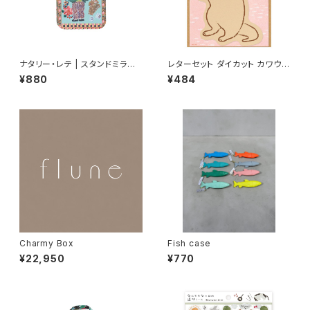
ナタリー・レテ | スタンドミラー
レターセット ダイカット カワウソ
S 庭師ウサギ | Stand Mirror
柄
¥880
¥484
S Gardener rabbit
Charmy Box
Fish case
¥22,950
¥770