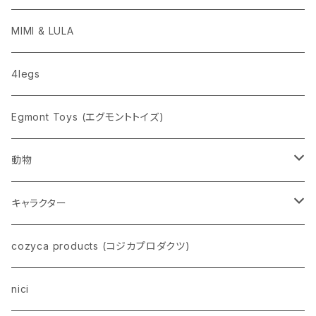
penco
MIMI & LULA
nahe
4legs
pppppins（ピーーーーンズ）
Egmont Toys (エグモントトイズ)
動物
ネコ
キャラクター
イヌ
スヌーピー
cozyca products (コジカプロダクツ)
トイプードル
ウザギ
モンチッチ
nici