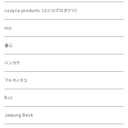
イヌ
スヌーピー
cozyca products (コジカプロダクツ)
トイプードル
ウザギ
モンチッチ
nici
柴犬
パンダ
ムーミン
童心
ダックスフンド
リス
ちいかわ
ハンカチ
シュナウザー
クマ
ミッフィー
フルネノネコ
フレンチブルドッグ
ゾウ
Richard Scarry (リチャード・スキャリー)
BJJ
ビーグル
トリ
おぱんちゅうさぎ/んぽちゃむ
Jaejung Beck
ポメラニアン