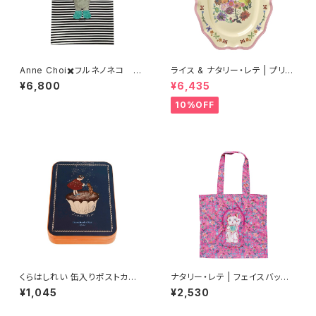
Anne Choi✖️フルネノネコ 限
ライス & ナタリー・レテ | プリン
定Tシャツ①
トメラミン サービングディッシュ
¥6,800
¥6,435
ラージサイズ ピンク【タイ製】
10%OFF
くらはしれい 缶入りポストカード
ナタリー・レテ | フェイスバッグ
(NV)
ラッキーキャット | Face bag L
¥1,045
¥2,530
ucky cat