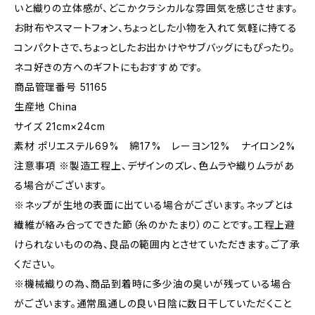
いと織りの立体感が、どこかクラシカルな雰囲気を感じさせます。
お財布やスマートフォン、ちょっとした小物を入れて気軽に持てる
コンパクトさで、ちょっとしたお出かけやサブバッグにもぴったり。
ネコ好きの方へのギフトにもおすすめです。
商品管理番号 51165
生産地 China
サイズ 21cm×24cm
素材 ポリエステル69% 綿17% レーヨン12% ナイロン2%
注意事項 ※製造工程上、デザインのズレ、色ムラや織りムラがあ
る場合がございます。
※ネップが生地の表面に出ている場合がございます。ネップとは
繊維が絡み合ってできた節（糸のかたまり）のことです。工程上避
けられないものの為、良品の範囲内とさせていただきます。ご了承
ください。
※機械織りの為、商品到着時に多少油の臭いが残っている場合
がございます。通常風通しの良い日陰に数日干していただくこと