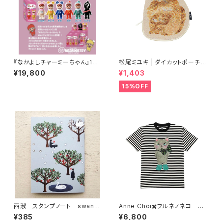
『なかよしチャーミーちゃん』15c
松尾ミユキ | ダイカットポーチ |
mのMiniブラインドBOX ６個
Diecut pouch Bushy
¥19,800
¥1,403
入りセット
15%OFF
西淑 スタンプノート swan f
Anne Choi✖️フルネノネコ 限
orest
定Tシャツ①
¥385
¥6,800