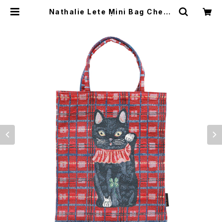
Nathalie Lete Mini Bag Check
×Lucky cat BK | Flune 文房具 猫
雑貨 ナタリーレテ チャーミーちゃ
ん フルネノネコ