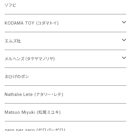
ソフビ
KODAMA TOY (コダマトイ)
チャーミーちゃん
エムズ社
五型動物
デコちゃん
メルヘンズ（タケヤマノリヤ)
Eddie パンダ
クマちゃん
ケロペチーノ
おひげのポン
Nathalie Lete (ナタリー・レテ)
Matsuo Miyuki (松尾ミユキ)
zero per zero (ゼロパーゼロ)