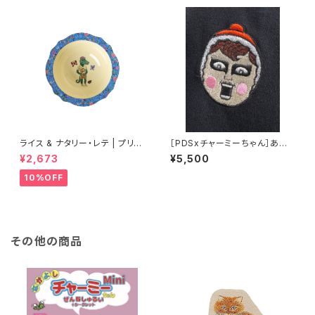
ライス & ナタリー・レテ | プリン
［PDSxチャーミーちゃん］あい
トメラミンボウル Sサイズ 【タイ
つチャーミー刺繍TEE
¥2,673
¥5,500
製】
10%OFF
その他の商品