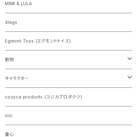
penco
MIMI & LULA
nahe
4legs
pppppins（ピーーーーンズ）
Egmont Toys (エグモントトイズ)
動物
ネコ
キャラクター
イヌ
スヌーピー
cozyca products (コジカプロダクツ)
トイプードル
ウザギ
モンチッチ
nici
柴犬
パンダ
ムーミン
童心