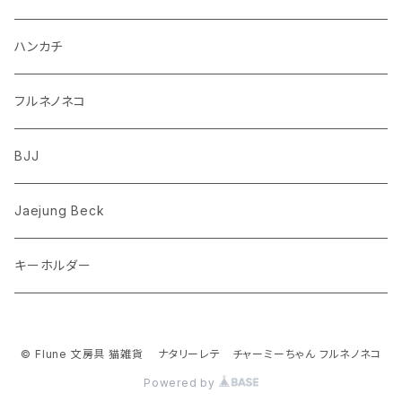
ダックスフンド
リス
ちいかわ
ハンカチ
シュナウザー
クマ
ミッフィー
フルネノネコ
フレンチブルドッグ
ゾウ
Richard Scarry (リチャード・スキャリー)
BJJ
ビーグル
トリ
おぱんちゅうさぎ/んぽちゃむ
Jaejung Beck
ポメラニアン
キーホルダー
コーギー
チワワ
© Flune 文房具 猫雑貨 ナタリーレテ チャーミーちゃん フルネノネコ
Powered by
パグ