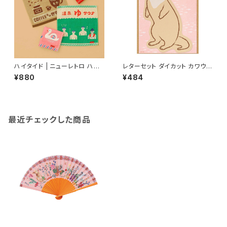
ハイタイド | ニューレトロ ハン
レターセット ダイカット カワウソ
ドタオル | Hand Towel
柄
¥880
¥484
最近チェックした商品