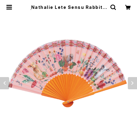
Nathalie Lete Sensu Rabbits
| Flune 文房具 猫雑貨 ナタリーレ
テ チャーミーちゃん フルネノネコ