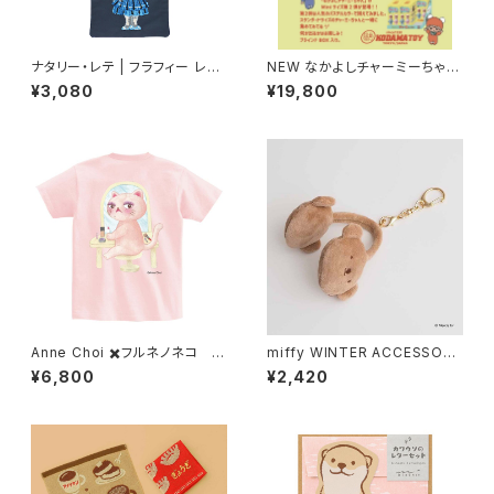
ナタリー・レテ | フラフィー レク
NEW なかよしチャーミーちゃん
タングル トートバッグ コアラ | Fl
Mini第2弾（全5色＋シークレッ
¥3,080
¥19,800
uffy Rectangle tote bag K
ト）（ソフビ人形 フィギュア）
oala
Anne Choi ✖️フルネノネコ 限
miffy WINTER ACCESSORY
定Tシャツ②
S MINI イヤマフチャーム ボリ
¥6,800
¥2,420
ス