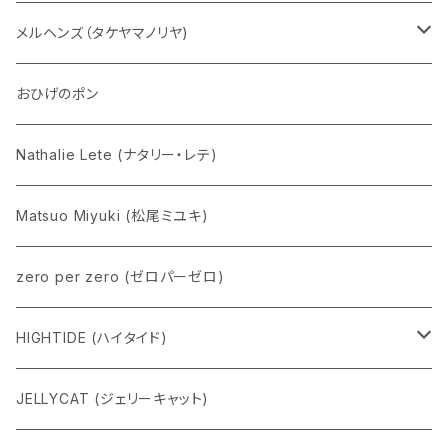
五型動物
デコちゃん
メルヘンズ（タケヤマノリヤ)
Eddie パンダ
クマちゃん
ケロペチーノ
おひげのポン
Nathalie Lete (ナタリー・レテ)
Matsuo Miyuki (松尾ミユキ)
zero per zero (ゼロパーゼロ)
HIGHTIDE (ハイタイド)
ニューレトロ
JELLYCAT (ジェリーキャット)