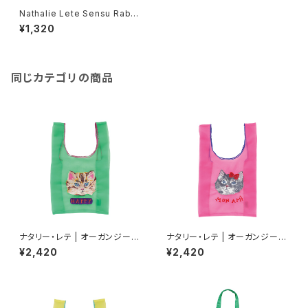
Nathalie Lete Sensu Rabbi
ts
¥1,320
同じカテゴリの商品
ナタリー・レテ | オーガンジーバ
ナタリー・レテ | オーガンジーバ
ッグ S ブルーアイ | Organdy
ッグ S グレーキャット | Organd
¥2,420
¥2,420
Bag S Blue eye
y Bag S Gray cat