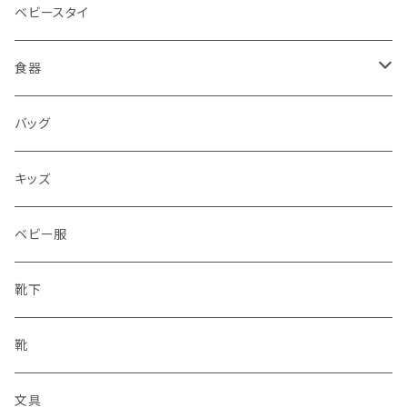
ベビースタイ
食器
水筒
バッグ
水筒
キッズ
ベビー服
靴下
靴
文具