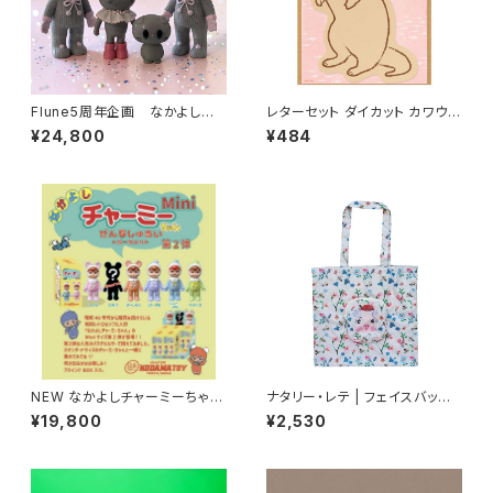
Flune5周年企画 なかよしチャ
レターセット ダイカット カワウソ
ーミーちゃんとフルネノネコ
柄
¥24,800
¥484
NEW なかよしチャーミーちゃん
ナタリー・レテ | フェイスバッグ
Mini第2弾（全5色＋シークレッ
ピッグ | Face bag Pig
¥19,800
¥2,530
ト）（ソフビ人形 フィギュア）