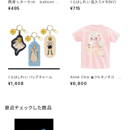
西淑 レターセット balloon gi
くらはしれい 缶入りメモ(NV）
rl
¥495
¥715
くらはしれい バッグチャーム
Anne Choi ✖️フルネノネコ 限
定Tシャツ②
¥1,408
¥6,800
最近チェックした商品