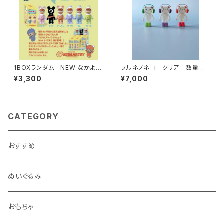
1BOXランダム NEW なかよし
フルネノネコ クリア 数量限
チャーミーちゃんMini第2弾
定
¥3,300
¥7,000
CATEGORY
おすすめ
ぬいぐるみ
おもちゃ