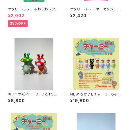
ナタリー・レテ | ふわふわレクタ
ナタリー・レテ | オーガンジーバ
ングルトートバッグ ドッグ | Fluf
ッグ S グレーキャット | Organd
¥2,002
¥2,420
fy Rectangle tote bag Dog
y Bag S Gray cat
35%OFF
キノコの妖精 TOTOとTOM
NEW なかよしチャーミーちゃん
OSHI
Mini第2弾（全5色＋シークレッ
¥8,800
¥19,800
ト）（ソフビ人形 フィギュア）