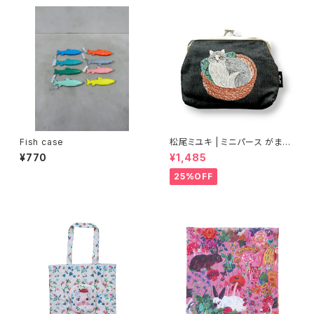
Fish case
松尾ミユキ | ミニパース がま口
ポーチ ブラック | Mini Purse
¥770
¥1,485
black
25%OFF