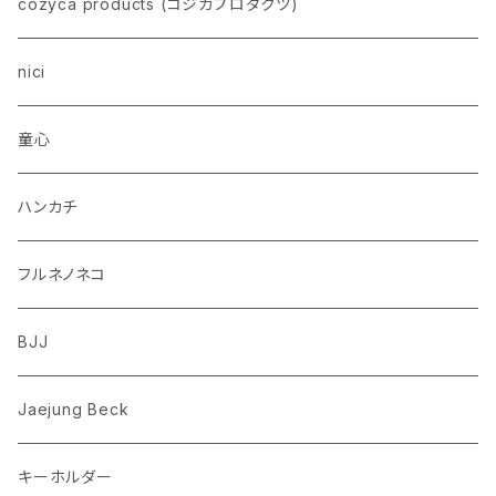
イヌ
スヌーピー
cozyca products (コジカプロダクツ)
トイプードル
ウザギ
モンチッチ
nici
柴犬
パンダ
ムーミン
童心
ダックスフンド
リス
ちいかわ
ハンカチ
シュナウザー
クマ
ミッフィー
フルネノネコ
フレンチブルドッグ
ゾウ
Richard Scarry (リチャード・スキャリー)
BJJ
ビーグル
トリ
おぱんちゅうさぎ/んぽちゃむ
Jaejung Beck
ポメラニアン
キーホルダー