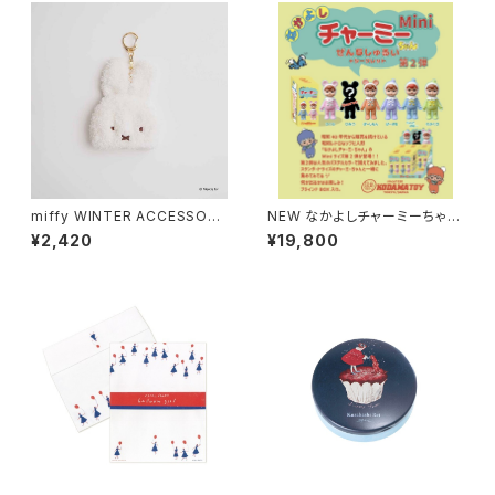
miffy WINTER ACCESSORY
NEW なかよしチャーミーちゃん
S MINI ダイカットニット帽チャ
Mini第2弾（全5色＋シークレッ
¥2,420
¥19,800
ーム ミッフィー
ト）（ソフビ人形 フィギュア）