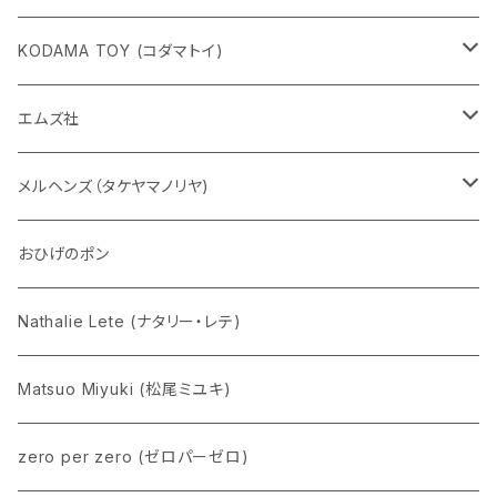
KODAMA TOY (コダマトイ)
チャーミーちゃん
エムズ社
五型動物
デコちゃん
メルヘンズ（タケヤマノリヤ)
Eddie パンダ
クマちゃん
ケロペチーノ
おひげのポン
Nathalie Lete (ナタリー・レテ)
Matsuo Miyuki (松尾ミユキ)
zero per zero (ゼロパーゼロ)