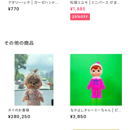
ナタリー・レテ | ガーゼハンドタ
松尾ミユキ | ミニパース がま口
オル ガーデナーラビット | Gauz
ポーチ ブラック | Mini Purse
¥770
¥1,485
e Hand Towel Gardener ra
black
bbit
25%OFF
その他の商品
タイのお客様
なかよしチャーミーちゃん | ピン
ク | ポンポン
¥280,250
¥3,850