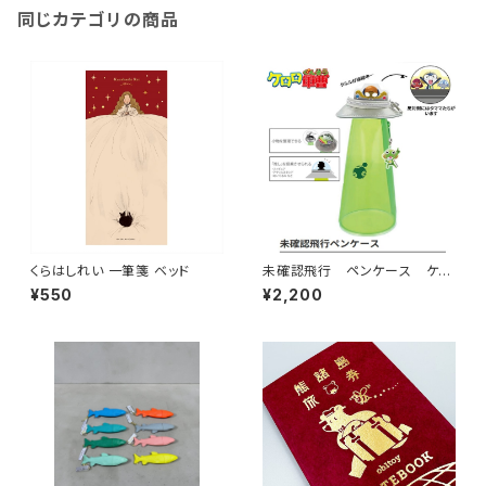
同じカテゴリの商品
くらはしれい 一筆箋 ベッド
未確認飛行 ペンケース ケロ
ロ軍曹
¥550
¥2,200