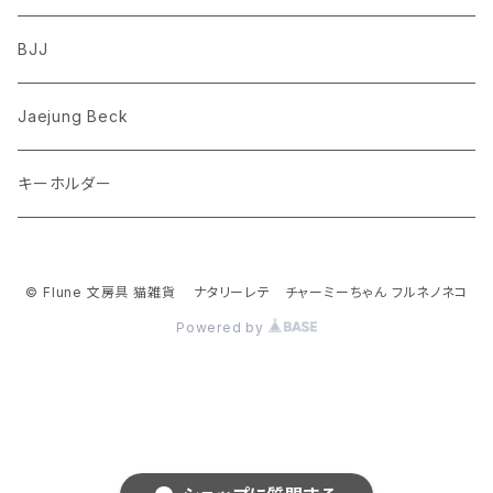
フレンチブルドッグ
ゾウ
Richard Scarry (リチャード・スキャリー)
BJJ
ビーグル
トリ
おぱんちゅうさぎ/んぽちゃむ
Jaejung Beck
ポメラニアン
キーホルダー
コーギー
チワワ
© Flune 文房具 猫雑貨 ナタリーレテ チャーミーちゃん フルネノネコ
Powered by
パグ
ピジョンフリーゼ
シーズー