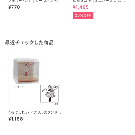
ナタリー・レテ | ガーゼハンドタ
松尾ミユキ | ミニパース がま口
オル ガーデナーラビット | Gauz
ポーチ ブラック | Mini Purse
¥770
¥1,485
e Hand Towel Gardener ra
black
bbit
25%OFF
最近チェックした商品
くらはしれい アクリルスタンドス
タンプ/YE
¥1,188