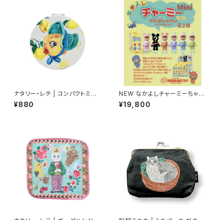
ナタリー・レテ | コンパクトミラ
NEW なかよしチャーミーちゃん
ー ひよこ | Compact mirror
Mini第2弾（全5色＋シークレッ
¥880
¥19,800
Chick
ト）（ソフビ人形 フィギュア）