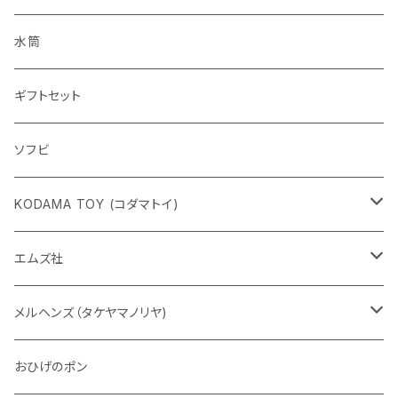
水筒
ギフトセット
ソフビ
KODAMA TOY (コダマトイ)
チャーミーちゃん
エムズ社
五型動物
デコちゃん
メルヘンズ（タケヤマノリヤ)
Eddie パンダ
クマちゃん
ケロペチーノ
おひげのポン