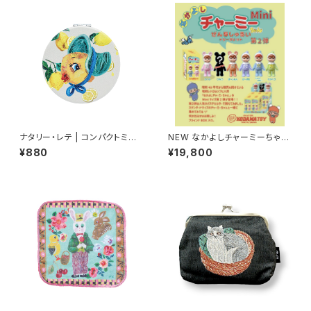
ナタリー・レテ | コンパクトミラ
NEW なかよしチャーミーちゃん
ー ひよこ | Compact mirror
Mini第2弾（全5色＋シークレッ
¥880
¥19,800
Chick
ト）（ソフビ人形 フィギュア）