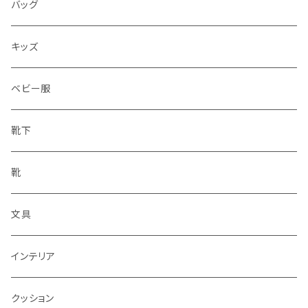
水筒
バッグ
水筒
キッズ
ベビー服
靴下
靴
文具
インテリア
クッション