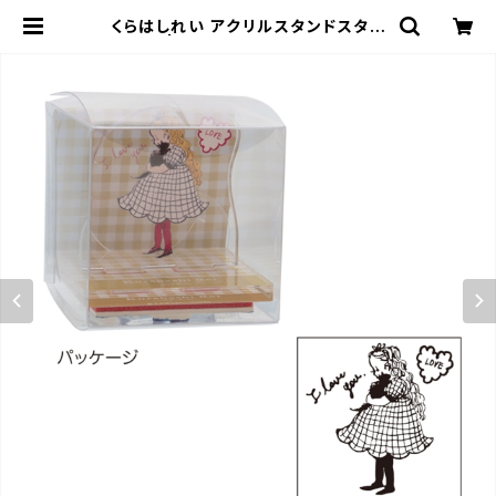
くらはしれい アクリルスタンドスタン
プ/YE | Flune 文房具 猫雑貨 ナ
タリーレテ チャーミーちゃん フルネ
ノネコ