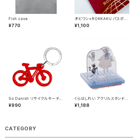
Fish case
オビワン×ROKKAKU パスポー
ト風ノート
¥770
¥1,100
So Danish リサイクルキーチェ
くらはしれい アクリルスタンドス
ーン (バイク)
タンプ/BU
¥990
¥1,188
CATEGORY