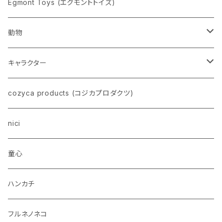
pppppins（ピーーーーンズ）
Egmont Toys (エグモントトイズ)
動物
ネコ
キャラクター
イヌ
スヌーピー
cozyca products (コジカプロダクツ)
トイプードル
ウザギ
モンチッチ
nici
柴犬
パンダ
ムーミン
童心
ダックスフンド
リス
ちいかわ
ハンカチ
シュナウザー
クマ
ミッフィー
フルネノネコ