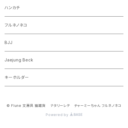
ダックスフンド
リス
ちいかわ
ハンカチ
シュナウザー
クマ
ミッフィー
フルネノネコ
フレンチブルドッグ
ゾウ
Richard Scarry (リチャード・スキャリー)
BJJ
ビーグル
トリ
おぱんちゅうさぎ/んぽちゃむ
Jaejung Beck
ポメラニアン
キーホルダー
コーギー
チワワ
© Flune 文房具 猫雑貨 ナタリーレテ チャーミーちゃん フルネノネコ
Powered by
パグ