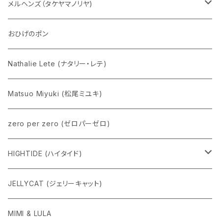
五型動物
デコちゃん
メルヘンズ（タケヤマノリヤ)
Eddie パンダ
クマちゃん
ケロペチーノ
おひげのポン
Nathalie Lete (ナタリー・レテ)
Matsuo Miyuki (松尾ミユキ)
zero per zero (ゼロパーゼロ)
HIGHTIDE (ハイタイド)
ニューレトロ
JELLYCAT (ジェリーキャット)
penco
MIMI & LULA