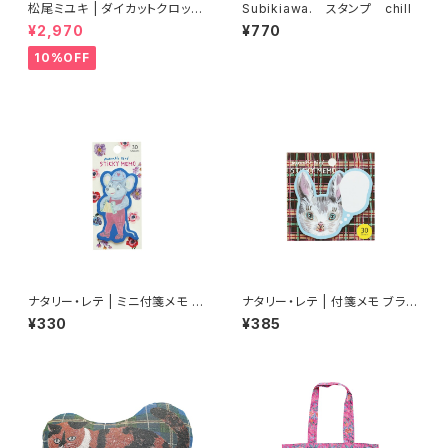
松尾ミユキ | ダイカットクロック
Subikiawa. スタンプ chill
ブッシー | Diecut clock Bush
¥2,970
¥770
y
10%OFF
ナタリー・レテ | ミニ付箋メモ マ
ナタリー・レテ | 付箋メモ ブラン
ウス | Mini Sticky memo Mo
シュ | Sticky memo BLANC
¥330
¥385
use
HE