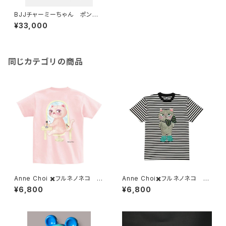
BJJチャーミーちゃん ポンポ
ン
¥33,000
同じカテゴリの商品
Anne Choi ✖️フルネノネコ 限
Anne Choi✖️フルネノネコ 限
定Tシャツ②
定Tシャツ①
¥6,800
¥6,800