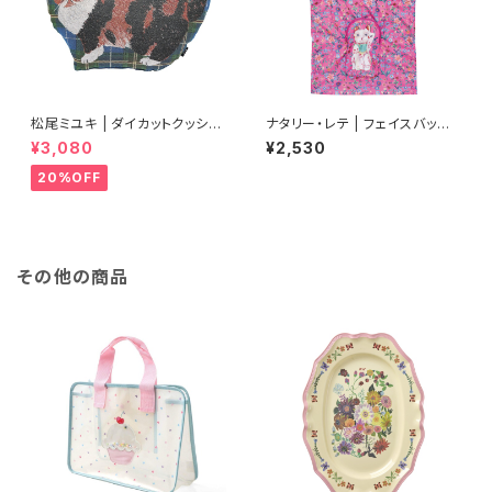
松尾ミユキ | ダイカットクッショ
ナタリー・レテ | フェイスバッグ
ン ムギ | Die-cut cushion M
ラッキーキャット | Face bag L
¥3,080
¥2,530
ugi
ucky cat
20%OFF
その他の商品