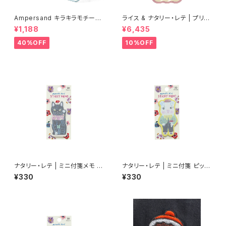
Ampersand キラキラモチーフ
ライス & ナタリー・レテ | プリン
プールバッグ/SS
トメラミン サービングディッシュ
¥1,188
¥6,435
ラージサイズ ピンク【タイ製】
40%OFF
10%OFF
ナタリー・レテ | ミニ付箋メモ ラ
ナタリー・レテ | ミニ付箋 ピッグ
ッキーキャット ブラック | Mini S
| Mini Sticky memo Pig
¥330
¥330
ticky memo Lucky cat-BK