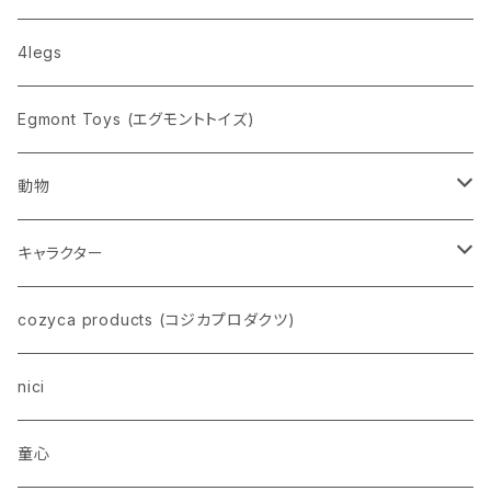
nahe
4legs
pppppins（ピーーーーンズ）
Egmont Toys (エグモントトイズ)
動物
ネコ
キャラクター
イヌ
スヌーピー
cozyca products (コジカプロダクツ)
トイプードル
ウザギ
モンチッチ
nici
柴犬
パンダ
ムーミン
童心