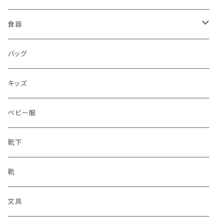
食器
水筒
バッグ
水筒
キッズ
ベビー服
靴下
靴
文具