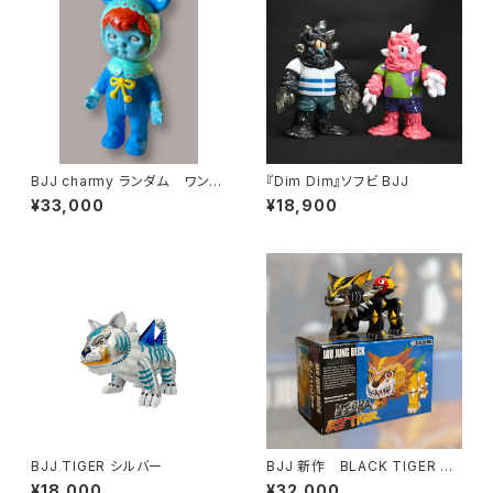
BJJ charmy ランダム ワンオ
『Dim Dim』ソフビ BJJ
フ 限定
¥33,000
¥18,900
BJJ TIGER シルバー
BJJ 新作 BLACK TIGER ソ
フビ
¥18,000
¥32,000