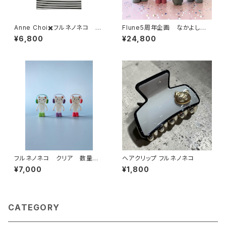
Anne Choi✖️フルネノネコ 限
Flune5周年企画 なかよしチャ
定Tシャツ①
ーミーちゃんとフルネノネコ
¥6,800
¥24,800
フルネノネコ クリア 数量限
ヘアクリップ フルネノネコ
定
¥7,000
¥1,800
CATEGORY