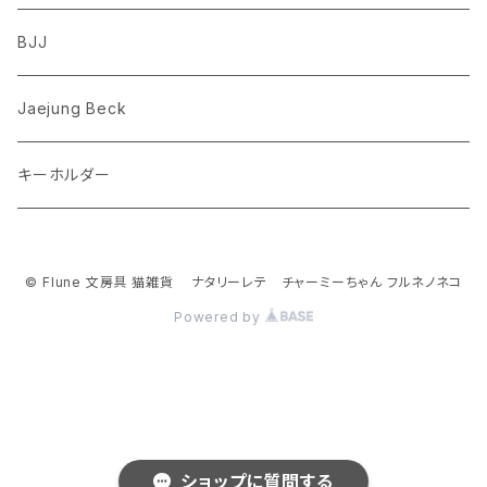
フレンチブルドッグ
ゾウ
Richard Scarry (リチャード・スキャリー)
BJJ
ビーグル
トリ
おぱんちゅうさぎ/んぽちゃむ
Jaejung Beck
ポメラニアン
キーホルダー
コーギー
チワワ
© Flune 文房具 猫雑貨 ナタリーレテ チャーミーちゃん フルネノネコ
Powered by
パグ
ピジョンフリーゼ
シーズー
ショップに質問する