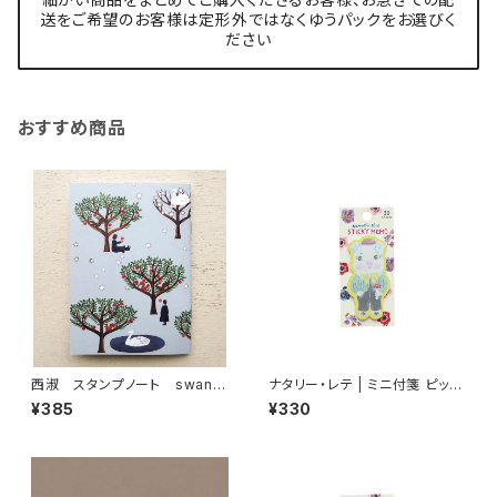
送をご希望のお客様は定形外ではなくゆうパックをお選びく
ださい
おすすめ商品
西淑 スタンプノート swan f
ナタリー・レテ | ミニ付箋 ピッグ
orest
| Mini Sticky memo Pig
¥385
¥330