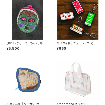
［PDSxチャーミーちゃん］あい
ハイタイド | ニューレトロ 光る
つチャーミー刺繍TEE
看板キーホルダー
¥5,500
¥660
松尾ミユキ | ダイカットポーチ
Ampersand キラキラモチーフ