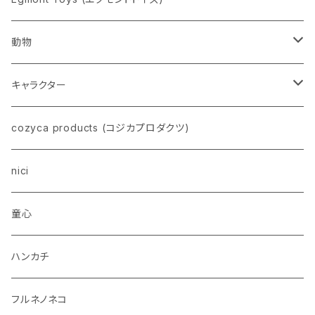
動物
ネコ
キャラクター
イヌ
スヌーピー
cozyca products (コジカプロダクツ)
トイプードル
ウザギ
モンチッチ
nici
柴犬
パンダ
ムーミン
童心
ダックスフンド
リス
ちいかわ
ハンカチ
シュナウザー
クマ
ミッフィー
フルネノネコ