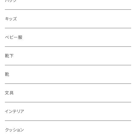
バッグ
水筒
キッズ
ベビー服
靴下
靴
文具
インテリア
クッション