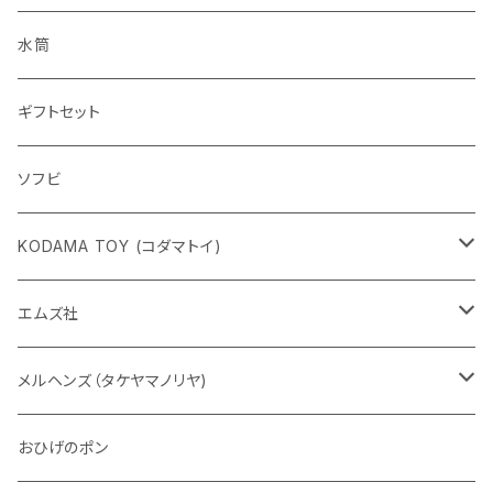
水筒
ギフトセット
ソフビ
KODAMA TOY (コダマトイ)
チャーミーちゃん
エムズ社
五型動物
デコちゃん
メルヘンズ（タケヤマノリヤ)
Eddie パンダ
クマちゃん
ケロペチーノ
おひげのポン