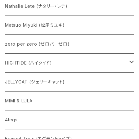
Nathalie Lete (ナタリー・レテ)
Matsuo Miyuki (松尾ミユキ)
zero per zero (ゼロパーゼロ)
HIGHTIDE (ハイタイド)
ニューレトロ
JELLYCAT (ジェリーキャット)
penco
MIMI & LULA
nahe
4legs
pppppins（ピーーーーンズ）
Egmont Toys (エグモントトイズ)