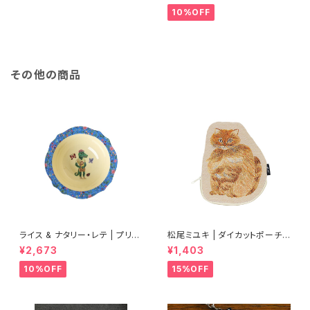
10%OFF
その他の商品
ライス & ナタリー・レテ | プリン
松尾ミユキ | ダイカットポーチ |
トメラミンボウル Sサイズ 【タイ
Diecut pouch Bushy
¥2,673
¥1,403
製】
10%OFF
15%OFF