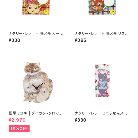
ナタリー・レテ | 付箋メモ ガール
ナタリー・レテ | 付箋メモ リス |
| Sticky memo Girl
Sticky memo Squirrel
¥330
¥385
松尾ミユキ | ダイカットクロック
ナタリー・レテ | ミニふせんメモ
ブッシー | Diecut clock Bush
ブラックキャット | Mini Sticky
¥2,970
¥330
y
memo Black cat
10%OFF