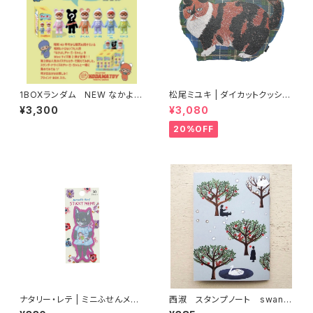
1BOXランダム NEW なかよし
松尾ミユキ | ダイカットクッショ
チャーミーちゃんMini第2弾
ン ムギ | Die-cut cushion M
¥3,300
¥3,080
ugi
20%OFF
ナタリー・レテ | ミニふせんメモ
西淑 スタンプノート swan f
ブラックキャット | Mini Sticky
orest