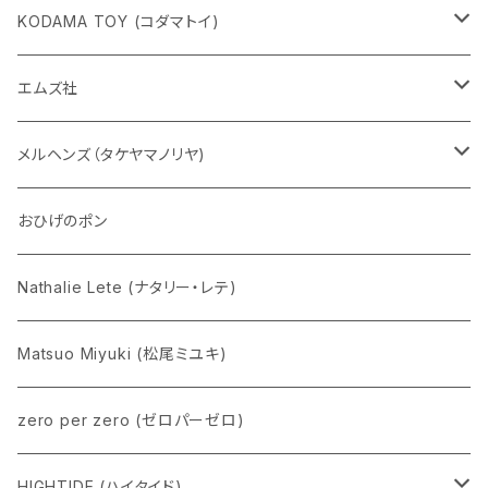
KODAMA TOY (コダマトイ)
チャーミーちゃん
エムズ社
五型動物
デコちゃん
メルヘンズ（タケヤマノリヤ)
Eddie パンダ
クマちゃん
ケロペチーノ
おひげのポン
Nathalie Lete (ナタリー・レテ)
Matsuo Miyuki (松尾ミユキ)
zero per zero (ゼロパーゼロ)
HIGHTIDE (ハイタイド)