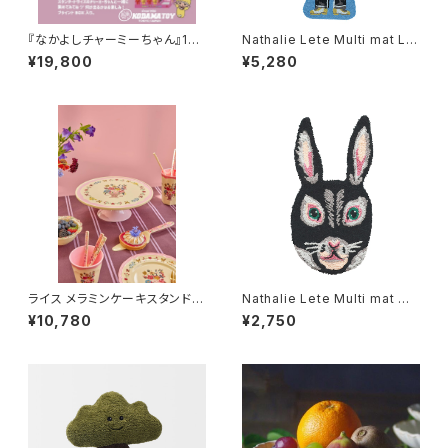
『なかよしチャーミーちゃん』15c
Nathalie Lete Multi mat L R
mのMiniブラインドBOX ６個
EGLISSE
¥19,800
¥5,280
入りセット
ライス メラミンケーキスタンド
Nathalie Lete Multi mat M
ナタリーレテ ピンク
REGLISSE
¥10,780
¥2,750