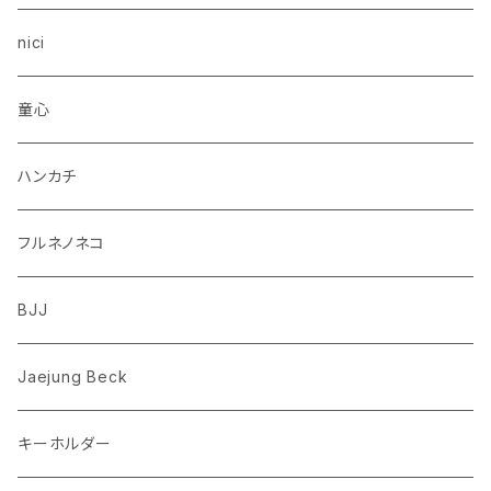
トイプードル
ウザギ
モンチッチ
nici
柴犬
パンダ
ムーミン
童心
ダックスフンド
リス
ちいかわ
ハンカチ
シュナウザー
クマ
ミッフィー
フルネノネコ
フレンチブルドッグ
ゾウ
Richard Scarry (リチャード・スキャリー)
BJJ
ビーグル
トリ
おぱんちゅうさぎ/んぽちゃむ
Jaejung Beck
ポメラニアン
キーホルダー
コーギー