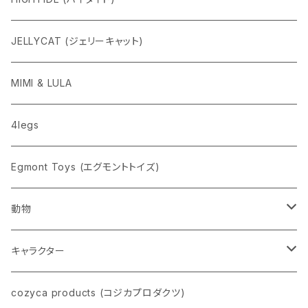
ニューレトロ
JELLYCAT (ジェリーキャット)
penco
MIMI & LULA
nahe
4legs
pppppins（ピーーーーンズ）
Egmont Toys (エグモントトイズ)
動物
ネコ
キャラクター
イヌ
スヌーピー
cozyca products (コジカプロダクツ)