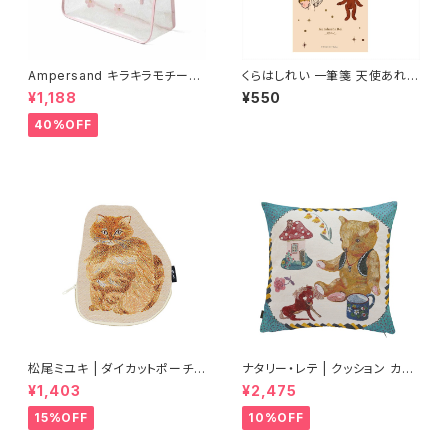
Ampersand キラキラモチーフ
くらはしれい 一筆箋 天使あれこ
プールバッグ/PK
れ
¥1,188
¥550
40%OFF
松尾ミユキ | ダイカットポーチ |
ナタリー・レテ | クッション カバ
Diecut pouch Bushy
ー ベア&ハウス | Cushion Co
¥1,403
¥2,475
ver Bear&House
15%OFF
10%OFF