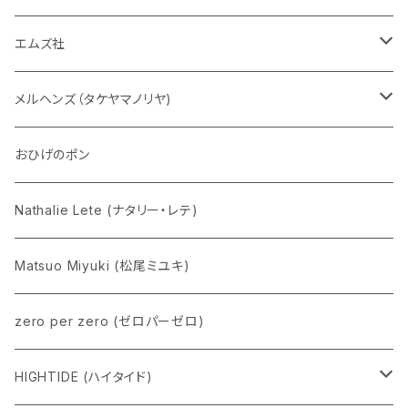
チャーミーちゃん
エムズ社
五型動物
デコちゃん
メルヘンズ（タケヤマノリヤ)
Eddie パンダ
クマちゃん
ケロペチーノ
おひげのポン
Nathalie Lete (ナタリー・レテ)
Matsuo Miyuki (松尾ミユキ)
zero per zero (ゼロパーゼロ)
HIGHTIDE (ハイタイド)