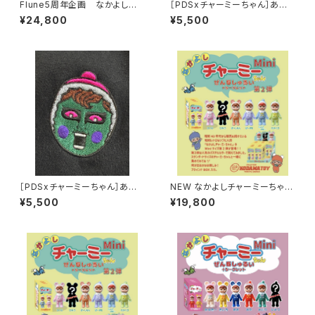
Flune5周年企画 なかよしチャ
［PDSxチャーミーちゃん］あい
ーミーちゃんとフルネノネコ
つチャーミー刺繍TEE
¥24,800
¥5,500
［PDSxチャーミーちゃん］あい
NEW なかよしチャーミーちゃん
つチャーミー刺繍TEE
Mini第2弾（全5色＋シークレッ
¥5,500
¥19,800
ト）（ソフビ人形 フィギュア）