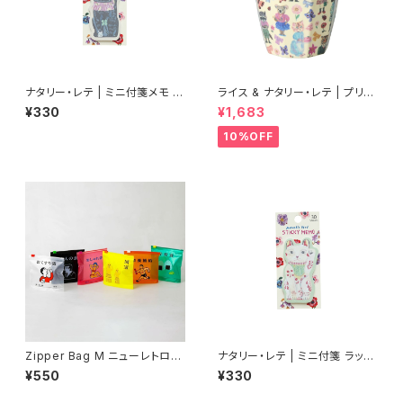
ナタリー・レテ | ミニ付箋メモ ラ
ライス & ナタリー・レテ | プリン
ッキーキャット ブラック | Mini S
トメラミンカップ ボルドー【タイ
¥330
¥1,683
ticky memo Lucky cat-BK
製】
10%OFF
Zipper Bag M ニューレトロ
ナタリー・レテ | ミニ付箋 ラッキ
ジッパーバッグ M （6枚入り）
ーキャット | Mini Sticky mem
¥550
¥330
o Lucky cat