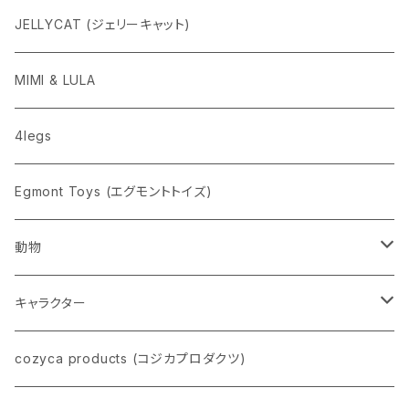
ニューレトロ
JELLYCAT (ジェリーキャット)
penco
MIMI & LULA
nahe
4legs
pppppins（ピーーーーンズ）
Egmont Toys (エグモントトイズ)
動物
ネコ
キャラクター
イヌ
スヌーピー
cozyca products (コジカプロダクツ)