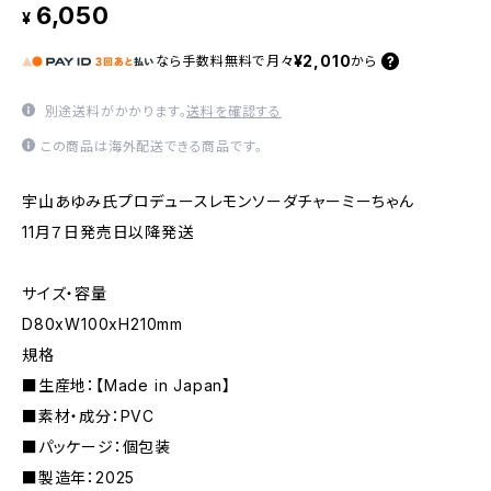
6,050
¥
¥2,010
なら
手数料無料で
月々
から
別途送料がかかります。
送料を確認する
この商品は海外配送できる商品です。
宇山あゆみ氏プロデュースレモンソーダチャーミーちゃん
11月７日発売日以降発送
サイズ・容量
D80xW100xH210mm
規格
■生産地：【Made in Japan】
■素材・成分：PVC
■パッケージ：個包装
■製造年：2025