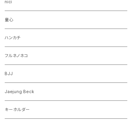
トイプードル
ウザギ
モンチッチ
nici
柴犬
パンダ
ムーミン
童心
ダックスフンド
リス
ちいかわ
ハンカチ
シュナウザー
クマ
ミッフィー
フルネノネコ
フレンチブルドッグ
ゾウ
Richard Scarry (リチャード・スキャリー)
BJJ
ビーグル
トリ
おぱんちゅうさぎ/んぽちゃむ
Jaejung Beck
ポメラニアン
キーホルダー
コーギー