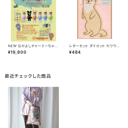
NEW なかよしチャーミーちゃん
レターセット ダイカット カワウソ
Mini第2弾（全5色＋シークレッ
柄
¥19,800
¥484
ト）（ソフビ人形 フィギュア）
最近チェックした商品