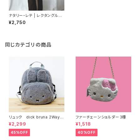
ナタリー・レテ | レクタングルト
ートバッグ 青猫 | Rectangle t
¥2,750
ote bag Blue cat
同じカテゴリの商品
リュック dick bruna 2Way
ファーチェーンショルダー３種
キッズボアリュック グレー
¥2,299
¥1,518
45%OFF
40%OFF