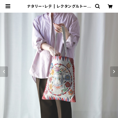
ナタリー・レテ | レクタングルトート
バッグ 青猫 | Rectangle tote ba
g Blue cat | Flune 文房具 猫雑貨
ナタリーレテ チャーミーちゃん フ
ルネノネコ