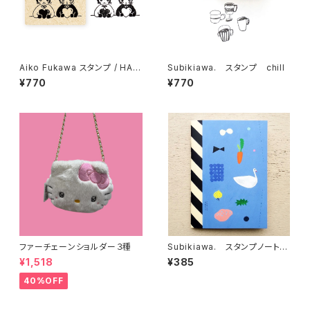
Aiko Fukawa スタンプ / HAP
Subikiawa. スタンプ chill
PY
¥770
¥770
ファーチェーンショルダー３種
Subikiawa. スタンプノート
Life Objects
¥1,518
¥385
40%OFF