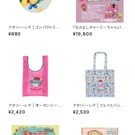
ナタリー・レテ | コンパクトミラ
『なかよしチャーミーちゃん』15c
ー ひよこ | Compact mirror
mのMiniブラインドBOX ６個
¥880
¥19,800
Chick
入りセット
ナタリー・レテ | オーガンジーバ
ナタリー・レテ | フェイスバッグ
ッグ S グレーキャット | Organd
ピッグ | Face bag Pig
¥2,420
¥2,530
y Bag S Gray cat