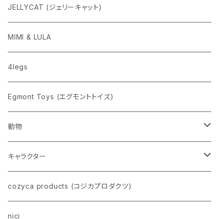
ニューレトロ
JELLYCAT (ジェリーキャット)
penco
MIMI & LULA
nahe
4legs
pppppins（ピーーーーンズ）
Egmont Toys (エグモントトイズ)
動物
ネコ
キャラクター
イヌ
スヌーピー
cozyca products (コジカプロダクツ)
トイプードル
ウザギ
モンチッチ
nici