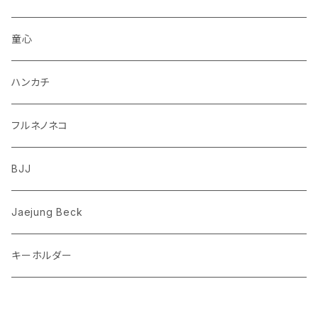
柴犬
パンダ
ムーミン
童心
ダックスフンド
リス
ちいかわ
ハンカチ
シュナウザー
クマ
ミッフィー
フルネノネコ
フレンチブルドッグ
ゾウ
Richard Scarry (リチャード・スキャリー)
BJJ
ビーグル
トリ
おぱんちゅうさぎ/んぽちゃむ
Jaejung Beck
ポメラニアン
キーホルダー
コーギー
チワワ