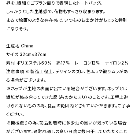
界を、繊細なゴブラン織りで表現したトートバッグ。
しっかりとした生地感で、荷物もすっきり収まります。
まるで絵画のような存在感で、いつものお出かけがちょっと特別
になりそう。
生産地 China
サイズ 32cm×37cm
素材 ポリエステル69% 綿17% レーヨン12% ナイロン2%
注意事項 ※製造工程上、デザインのズレ、色ムラや織りムラがあ
る場合がございます。
※ネップが生地の表面に出ている場合がございます。ネップとは
繊維が絡み合ってできた節（糸のかたまり）のことです。工程上避
けられないものの為、良品の範囲内とさせていただきます。ご了承
ください。
※機械織りの為、商品到着時に多少油の臭いが残っている場合
がございます。通常風通しの良い日陰に数日干していただくこと