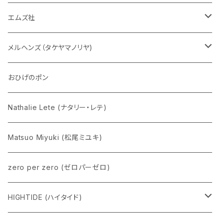
チャーミーちゃん
エムズ社
五型動物
デコちゃん
メルヘンズ（タケヤマノリヤ)
Eddie パンダ
クマちゃん
ケロペチーノ
おひげのポン
Nathalie Lete (ナタリー・レテ)
Matsuo Miyuki (松尾ミユキ)
zero per zero (ゼロパーゼロ)
HIGHTIDE (ハイタイド)