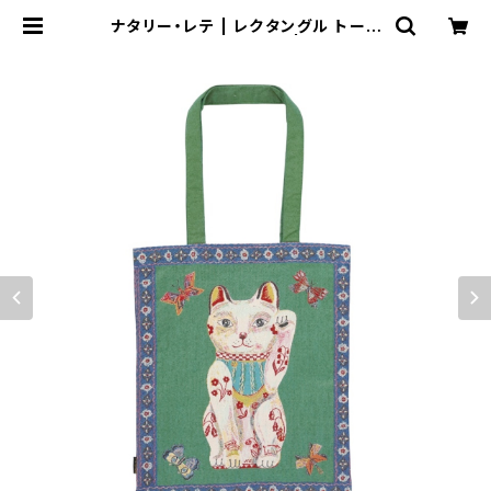
ナタリー・レテ | レクタングル トート
バッグ ラッキー キャット | Rectang
le Tote Bag Lucky Cat | Flune
文房具 猫雑貨 ナタリーレテ チャ
ーミーちゃん フルネノネコ