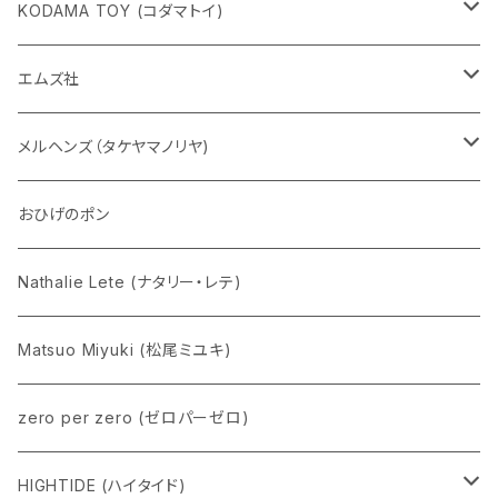
KODAMA TOY (コダマトイ)
チャーミーちゃん
エムズ社
五型動物
デコちゃん
メルヘンズ（タケヤマノリヤ)
Eddie パンダ
クマちゃん
ケロペチーノ
おひげのポン
Nathalie Lete (ナタリー・レテ)
Matsuo Miyuki (松尾ミユキ)
zero per zero (ゼロパーゼロ)
HIGHTIDE (ハイタイド)