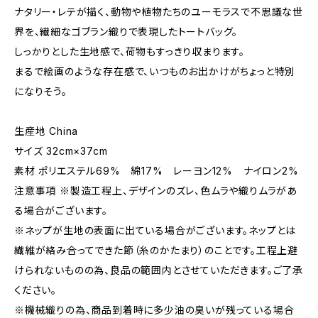
ナタリー・レテが描く、動物や植物たちのユーモラスで不思議な世
界を、繊細なゴブラン織りで表現したトートバッグ。
しっかりとした生地感で、荷物もすっきり収まります。
まるで絵画のような存在感で、いつものお出かけがちょっと特別
になりそう。
生産地 China
サイズ 32cm×37cm
素材 ポリエステル69% 綿17% レーヨン12% ナイロン2%
注意事項 ※製造工程上、デザインのズレ、色ムラや織りムラがあ
る場合がございます。
※ネップが生地の表面に出ている場合がございます。ネップとは
繊維が絡み合ってできた節（糸のかたまり）のことです。工程上避
けられないものの為、良品の範囲内とさせていただきます。ご了承
ください。
※機械織りの為、商品到着時に多少油の臭いが残っている場合