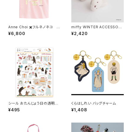
Anne Choi ✖️フルネノネコ 限
miffy WINTER ACCESSORY
定Tシャツ②
S MINI イヤマフチャーム ミッフ
¥6,800
¥2,420
ィー
シール おたんじょう日の透明シ
くらはしれい バッグチャーム
ール /ネクタイ
¥495
¥1,408