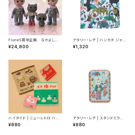
Flune5周年企画 なかよしチャ
ナタリー・レテ | ハンカチ ジャン
ーミーちゃんとフルネノネコ
グル | Handkerchief Jungle
¥24,800
¥1,320
ハイタイド | ニューレトロ ハン
ナタリー・レテ | スタンドミラー
ドタオル | Hand Towel
S 庭師ウサギ | Stand Mirror
¥880
¥880
S Gardener rabbit