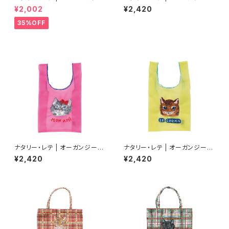
ングルトートバッグ ドッグ | Fluf
ッグ S ブルーアイ | Organdy
¥2,002
¥2,420
fy Rectangle tote bag Dog
Bag S Blue eye
35%OFF
ナタリー・レテ | オーガンジーバ
ナタリー・レテ | オーガンジーバ
ッグ S グレーキャット | Organd
ッグ S マヤ | Organdy Bag S
¥2,420
¥2,420
y Bag S Gray cat
Maya