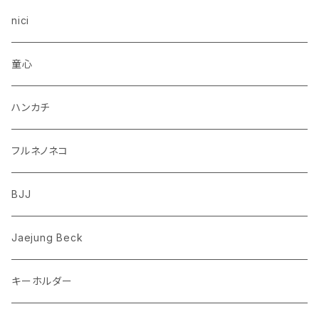
トイプードル
ウザギ
モンチッチ
nici
柴犬
パンダ
ムーミン
童心
ダックスフンド
リス
ちいかわ
ハンカチ
シュナウザー
クマ
ミッフィー
フルネノネコ
フレンチブルドッグ
ゾウ
Richard Scarry (リチャード・スキャリー)
BJJ
ビーグル
トリ
おぱんちゅうさぎ/んぽちゃむ
Jaejung Beck
ポメラニアン
キーホルダー
コーギー