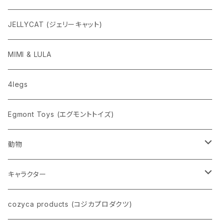
ニューレトロ
JELLYCAT (ジェリーキャット)
penco
MIMI & LULA
nahe
4legs
pppppins（ピーーーーンズ）
Egmont Toys (エグモントトイズ)
動物
ネコ
キャラクター
イヌ
スヌーピー
cozyca products (コジカプロダクツ)