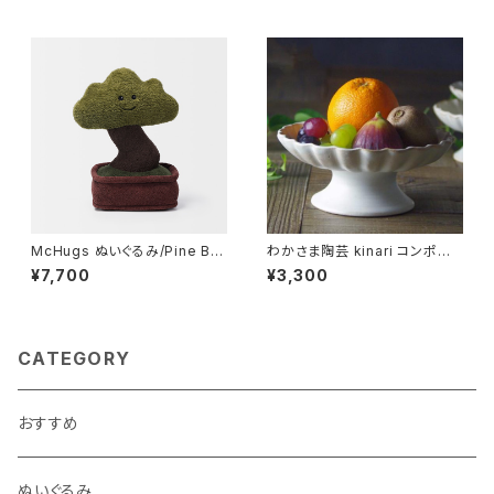
McHugs ぬいぐるみ/Pine Bo
わかさま陶芸 kinari コンポート
nsai
皿L 一番大きいサイズ
¥7,700
¥3,300
CATEGORY
おすすめ
ぬいぐるみ