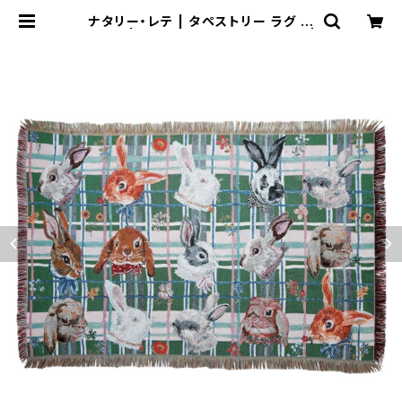
ナタリー・レテ | タペストリー ラグ ラ
ビッツ | Tapestry Rug Rabbits |
Flune 文房具 猫雑貨 ナタリーレ
テ チャーミーちゃん フルネノネコ