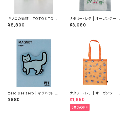
キノコの妖精 TOTOとTOM
ナタリー・レテ | オーガンジーバ
OSHI
ッグ | Organdy Bag Dog
¥8,800
¥3,080
zero per zero | マグネット C
ナタリー・レテ | オーガンジート
AT 6
ートバッグ グレーキャット | Org
¥880
¥1,650
andy Tote bag Gray cat
50%OFF