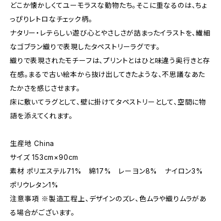
どこか懐かしくてユーモラスな動物たち。そこに重なるのは、ちょ
っぴりレトロなチェック柄。
ナタリー・レテらしい遊び心とやさしさが詰まったイラストを、繊細
なゴブラン織りで表現したタペストリーラグです。
織りで表現されたモチーフは、プリントとはひと味違う奥行きと存
在感。まるで古い絵本から抜け出してきたような、不思議なあた
たかさを感じさせます。
床に敷いてラグとして、壁に掛けてタペストリーとして、空間に物
語を添えてくれます。
生産地 China
サイズ 153cm×90cm
素材 ポリエステル71% 綿17% レーヨン8% ナイロン3%
ポリウレタン1%
注意事項 ※製造工程上、デザインのズレ、色ムラや織りムラがあ
る場合がございます。