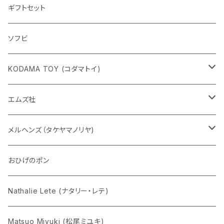
ギフトセット
ソフビ
KODAMA TOY (コダマトイ)
チャーミーちゃん
エムズ社
五型動物
デコちゃん
メルヘンズ（タケヤマノリヤ)
Eddie パンダ
クマちゃん
ケロペチーノ
おひげのポン
Nathalie Lete (ナタリー・レテ)
Matsuo Miyuki (松尾ミユキ)