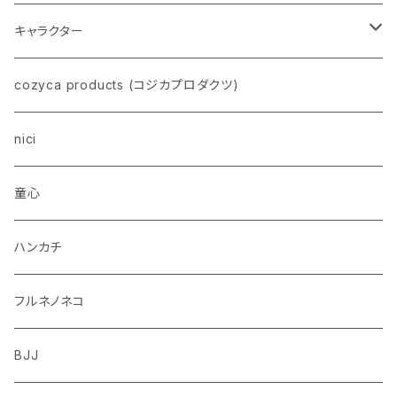
ネコ
キャラクター
イヌ
スヌーピー
cozyca products (コジカプロダクツ)
トイプードル
ウザギ
モンチッチ
nici
柴犬
パンダ
ムーミン
童心
ダックスフンド
リス
ちいかわ
ハンカチ
シュナウザー
クマ
ミッフィー
フルネノネコ
フレンチブルドッグ
ゾウ
Richard Scarry (リチャード・スキャリー)
BJJ
ビーグル