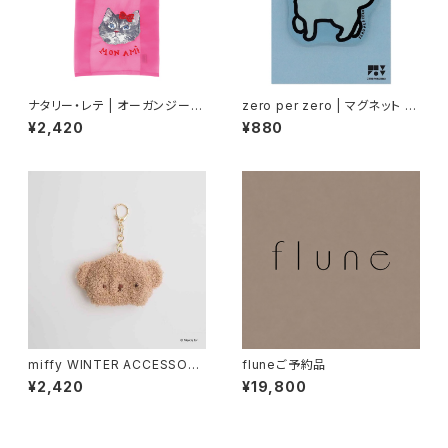
ナタリー・レテ | オーガンジーバ
zero per zero | マグネット C
ッグ S グレーキャット | Organd
AT 6
¥2,420
¥880
y Bag S Gray cat
miffy WINTER ACCESSORY
fluneご予約品
S MINI ダイカットニット帽チャ
¥2,420
¥19,800
ーム ボリス