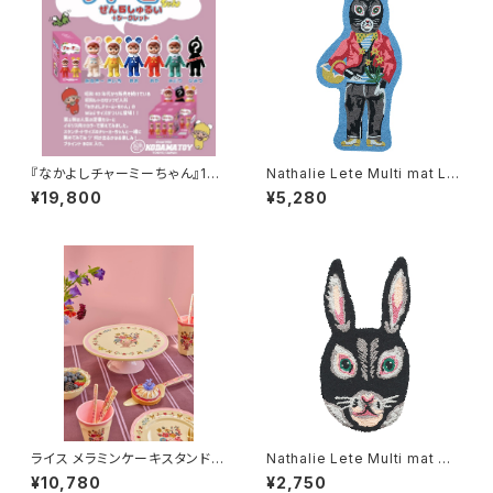
『なかよしチャーミーちゃん』15c
Nathalie Lete Multi mat L R
mのMiniブラインドBOX ６個
EGLISSE
¥19,800
¥5,280
入りセット
ライス メラミンケーキスタンド
Nathalie Lete Multi mat M
ナタリーレテ ピンク
REGLISSE
¥10,780
¥2,750