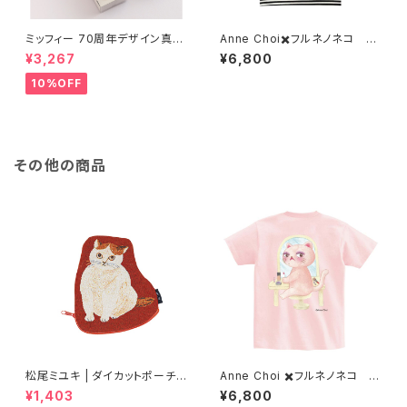
ミッフィー 70周年デザイン真鍮
Anne Choi✖️フルネノネコ 限
ボールペン
定Tシャツ①
¥3,267
¥6,800
10%OFF
その他の商品
松尾ミユキ | ダイカットポーチ
Anne Choi ✖️フルネノネコ 限
モモ | Diecut pouch Momo
定Tシャツ②
¥1,403
¥6,800