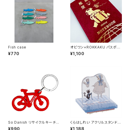
Fish case
オビワン×ROKKAKU パスポー
ト風ノート
¥770
¥1,100
So Danish リサイクルキーチェ
くらはしれい アクリルスタンドス
ーン (バイク)
タンプ/BU
¥990
¥1,188