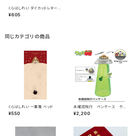
くらはしれい ダイカットレター
(クッキー)
¥605
同じカテゴリの商品
くらはしれい 一筆箋 ベッド
未確認飛行 ペンケース ケロ
ロ軍曹
¥550
¥2,200