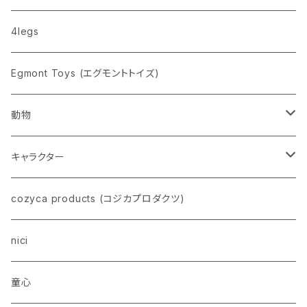
nahe
4legs
pppppins（ピーーーーンズ）
Egmont Toys (エグモントトイズ)
動物
ネコ
キャラクター
イヌ
スヌーピー
cozyca products (コジカプロダクツ)
トイプードル
ウザギ
モンチッチ
nici
柴犬
パンダ
ムーミン
童心