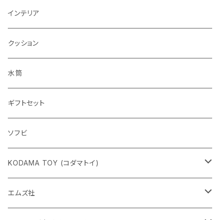
インテリア
クッション
水筒
ギフトセット
ソフビ
KODAMA TOY (コダマトイ)
チャーミーちゃん
エムズ社