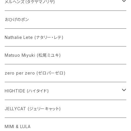
五型動物
デコちゃん
メルヘンズ（タケヤマノリヤ)
Eddie パンダ
クマちゃん
ケロペチーノ
おひげのポン
Nathalie Lete (ナタリー・レテ)
Matsuo Miyuki (松尾ミユキ)
zero per zero (ゼロパーゼロ)
HIGHTIDE (ハイタイド)
ニューレトロ
JELLYCAT (ジェリーキャット)
penco
MIMI & LULA