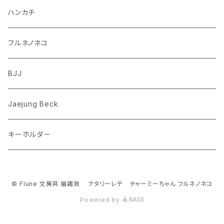
ダックスフンド
リス
ちいかわ
ハンカチ
シュナウザー
クマ
ミッフィー
フルネノネコ
フレンチブルドッグ
ゾウ
Richard Scarry (リチャード・スキャリー)
BJJ
ビーグル
トリ
おぱんちゅうさぎ/んぽちゃむ
Jaejung Beck
ポメラニアン
キーホルダー
コーギー
チワワ
© Flune 文房具 猫雑貨 ナタリーレテ チャーミーちゃん フルネノネコ
Powered by
パグ