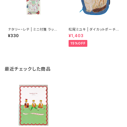
ナタリー・レテ | ミニ付箋 ラッキ
松尾ミユキ | ダイカットポーチ
ーキャット | Mini Sticky mem
ペール | Diecut pouch Perle
¥330
¥1,403
o Lucky cat
15%OFF
最近チェックした商品