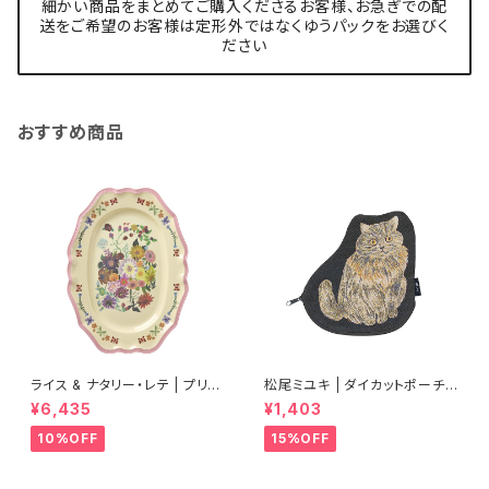
細かい商品をまとめてご購入くださるお客様、お急ぎでの配
送をご希望のお客様は定形外ではなくゆうパックをお選びく
ださい
おすすめ商品
ライス & ナタリー・レテ | プリン
松尾ミユキ | ダイカットポーチ |
トメラミン サービングディッシュ
Diecut pouch Nala
¥6,435
¥1,403
ラージサイズ ピンク【タイ製】
10%OFF
15%OFF