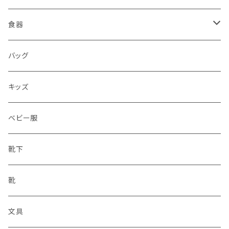
食器
水筒
バッグ
水筒
キッズ
ベビー服
靴下
靴
文具